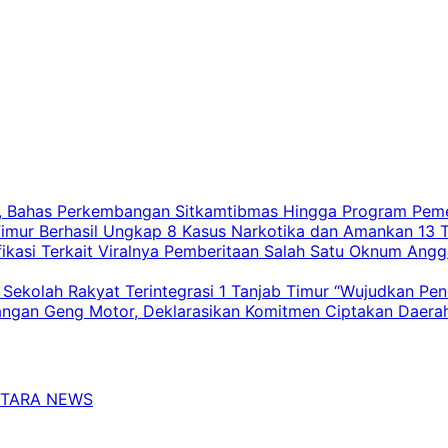
a, Bahas Perkembangan Sitkamtibmas Hingga Program Peme
 Timur Berhasil Ungkap 8 Kasus Narkotika dan Amankan 13 
fikasi Terkait Viralnya Pemberitaan Salah Satu Oknum Ang
Sekolah Rakyat Terintegrasi 1 Tanjab Timur “Wujudkan Pe
langan Geng Motor, Deklarasikan Komitmen Ciptakan Daer
TARA NEWS