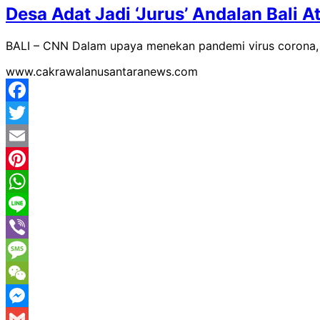
Desa Adat Jadi ‘Jurus’ Andalan Bali 
BALI – CNN Dalam upaya menekan pandemi virus corona, 
www.cakrawalanusantaranews.com
Facebook
Twitter
Email
Pinterest
WhatsApp
Line
Viber
Message
WeChat
Messenger