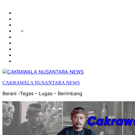
HUKUM
HIBURAN
EKONOMI
POLITIK
OLAH
PENDIDIKAN
RAGA
DAERAH
OPINI
OLAHRAGA
SENI
&
BUDAYA
CAKRAWALA NUSANTARA NEWS
Berani -Tegas – Lugas – Berimbang