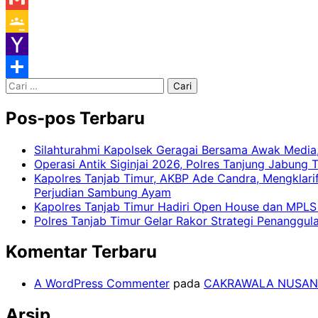
Gmail
Google
Classroom
Yahoo
Cari
Mail
Share
untuk:
Pos-pos Terbaru
Silahturahmi Kapolsek Geragai Bersama Awak Medi
Operasi Antik Siginjai 2026, Polres Tanjung Jabung
Kapolres Tanjab Timur, AKBP Ade Candra, Mengklari
Perjudian Sambung Ayam
Kapolres Tanjab Timur Hadiri Open House dan MPLS 
Polres Tanjab Timur Gelar Rakor Strategi Penanggu
Komentar Terbaru
A WordPress Commenter
pada
CAKRAWALA NUSAN
Arsip