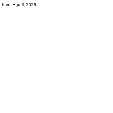
Skip
Kam, Agu 6, 2026
to
content