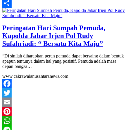
Classroom
Yahoo
Mail
Share
Peringatan Hari Sumpah Pemuda,
Kapolda Jabar Irjen Pol Rudy
Sufahriadi: “ Bersatu Kita Maju”
“Di sinilah diharapkan peran pemuda dapat bersaing dalam bentuk
apapun tentunya dalam hal yang posistif. Pemuda adalah masa
depan bangsa…
www.cakrawalanusantaranews.com
Facebook
Twitter
Email
Pinterest
WhatsApp