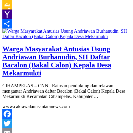
Gmail
Google
Classroom
Yahoo
Mail
Share
Warga Masyarakat Antusias Usung
Andriawan Burhanudin, SH Daftar
Bacalon (Bakal Calon) Kepala Desa
Mekarmukti
CIHAMPELAS – CNN Ratusan pendukung dan relawan
mengantar Andriawan daftar Bacalon (Bakal Calon) Kepala Desa
Mekarmukti Kecamatan Cihampelas, Kabupaten…
www.cakrawalanusantaranews.com
Facebook
Twitter