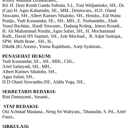
Robby Maulana Dzulkarnaen.,
Rd. H. Deni Romli Ganda Subrata, S.I., Toni Widjatmoko, SH., Dr.
(Can) H. Agus Kaharudin, SE., MM., Deniswara., H.D. Oland
Siswanto, SH., Albert Ramses Sihaloho, SH., Hendra., Edi Warta
Pradja., Yudi Kusnandar, SE., SH., MH., E. Nurhamidin., Abah
Yusuf Bachtiar., Hardi Siswanto., Dadang Keling., Imron Rosadi.,
H. Ali Muhammad Nurdin.,Agus Safari, SH., H. Mochammad
Raffi., David HS Sianturi, SH., Arie Mochsaf., R. Adjat Sudrajat.,
SPW. Mufti Bone , SH., H.,
Dikdik (Ki Anom)., Yonna Rajabbani., Asep Syahroni.,
PENASEHAT HUKUM:
Yudi Kusnandar, SE., SH., MHt., CHt.,.
Arief Safaryadi, SH., MH.,
Albert Ramses Sihaloho, SH.,
Agus Safari, SH.,
H.D Oland Siswantho,SH., Aldila Yoga, SH.,
SEKRETARIS REDAKSI:
Rini Damayanti., Susanti.,
STAF REDAKSI:
Oki Achmad Maulana., Neng Sri Wahyuni., Tihanudin, S. Pd., Arief
Fauzi.,
SIRKULASI: