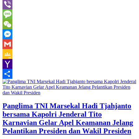
Line
Viber
Message
WeChat
Messenger
Gmail
Google
Classroom
Yahoo
Mail
Share
Panglima TNI Marsekal Hadi Tjahjanto
bersama Kapolri Jenderal Tito
Karnavian Gelar Apel Keamanan Jelang
Pelantikan Presiden dan Wakil Presiden