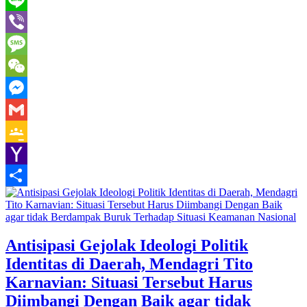
Line
Viber
Message
WeChat
Messenger
Gmail
Google
Classroom
Yahoo
Mail
Share
Antisipasi Gejolak Ideologi Politik
Identitas di Daerah, Mendagri Tito
Karnavian: Situasi Tersebut Harus
Diimbangi Dengan Baik agar tidak