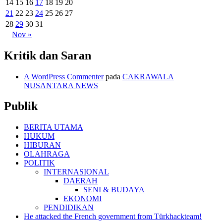
14
15
16
17
18
19
20
21
22
23
24
25
26
27
28
29
30
31
Nov »
Kritik dan Saran
A WordPress Commenter
pada
CAKRAWALA
NUSANTARA NEWS
Publik
BERITA UTAMA
HUKUM
HIBURAN
OLAHRAGA
POLITIK
INTERNASIONAL
DAERAH
SENI & BUDAYA
EKONOMI
PENDIDIKAN
He attacked the French government from Türkhackteam!