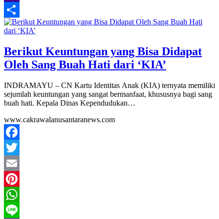
Classroom
Yahoo
Mail
Share
Berikut Keuntungan yang Bisa Didapat
Oleh Sang Buah Hati dari ‘KIA’
INDRAMAYU – CN Kartu Identitas Anak (KIA) ternyata memiliki
sejumlah keuntungan yang sangat bermanfaat, khususnya bagi sang
buah hati. Kepala Dinas Kependudukan…
www.cakrawalanusantaranews.com
Facebook
Twitter
Email
Pinterest
WhatsApp