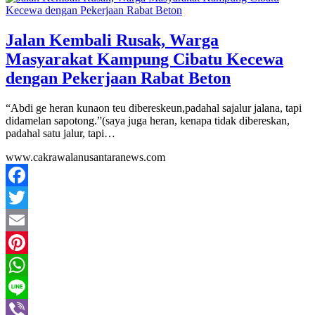
Mail
Share
Jalan Kembali Rusak, Warga
Masyarakat Kampung Cibatu Kecewa
dengan Pekerjaan Rabat Beton
“Abdi ge heran kunaon teu dibereskeun,padahal sajalur jalana, tapi
didamelan sapotong.”(saya juga heran, kenapa tidak dibereskan,
padahal satu jalur, tapi…
www.cakrawalanusantaranews.com
Facebook
Twitter
Email
Pinterest
WhatsApp
Line