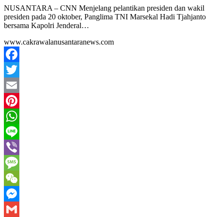
NUSANTARA – CNN Menjelang pelantikan presiden dan wakil
presiden pada 20 oktober, Panglima TNI Marsekal Hadi Tjahjanto
bersama Kapolri Jenderal…
www.cakrawalanusantaranews.com
Facebook
Twitter
Email
Pinterest
WhatsApp
Line
Viber
Message
WeChat
Messenger