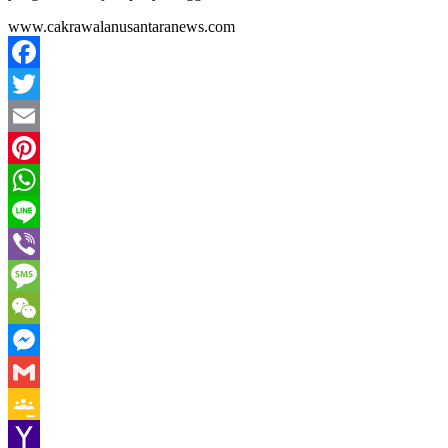
www.cakrawalanusantaranews.com
Facebook
Twitter
Email
Pinterest
WhatsApp
Line
Viber
Message
WeChat
Messenger
Gmail
Google