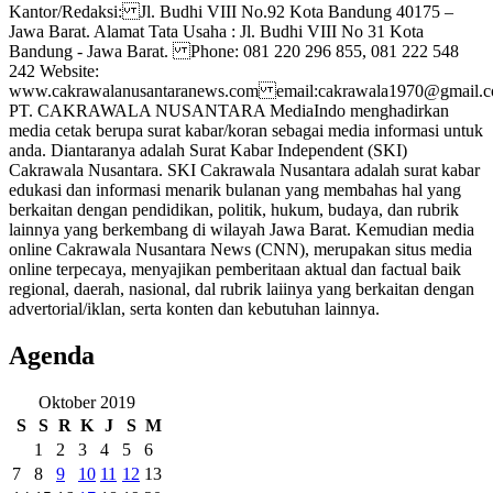
Kantor/Redaksi: Jl. Budhi VIII No.92 Kota Bandung 40175 –
Jawa Barat. Alamat Tata Usaha : Jl. Budhi VIII No 31 Kota
Bandung - Jawa Barat. Phone: 081 220 296 855, 081 222 548
242 Website:
www.cakrawalanusantaranews.com email:cakrawala1970@gmai
PT. CAKRAWALA NUSANTARA MediaIndo menghadirkan
media cetak berupa surat kabar/koran sebagai media informasi untuk
anda. Diantaranya adalah Surat Kabar Independent (SKI)
Cakrawala Nusantara. SKI Cakrawala Nusantara adalah surat kabar
edukasi dan informasi menarik bulanan yang membahas hal yang
berkaitan dengan pendidikan, politik, hukum, budaya, dan rubrik
lainnya yang berkembang di wilayah Jawa Barat. Kemudian media
online Cakrawala Nusantara News (CNN), merupakan situs media
online terpecaya, menyajikan pemberitaan aktual dan factual baik
regional, daerah, nasional, dal rubrik laiinya yang berkaitan dengan
advertorial/iklan, serta konten dan kebutuhan lainnya.
Agenda
Oktober 2019
S
S
R
K
J
S
M
1
2
3
4
5
6
7
8
9
10
11
12
13