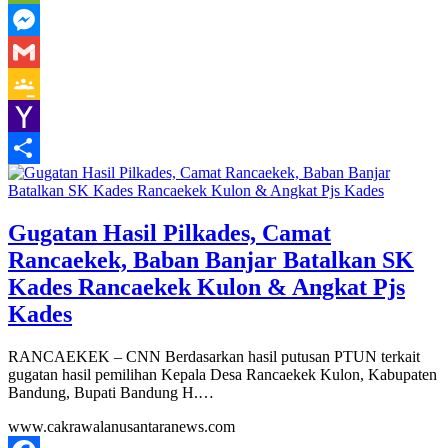
WeChat
Messenger
Gmail
Google
Classroom
Yahoo
Mail
Share
Gugatan Hasil Pilkades, Camat
Rancaekek, Baban Banjar Batalkan SK
Kades Rancaekek Kulon & Angkat Pjs
Kades
RANCAEKEK – CNN Berdasarkan hasil putusan PTUN terkait
gugatan hasil pemilihan Kepala Desa Rancaekek Kulon, Kabupaten
Bandung, Bupati Bandung H.…
www.cakrawalanusantaranews.com