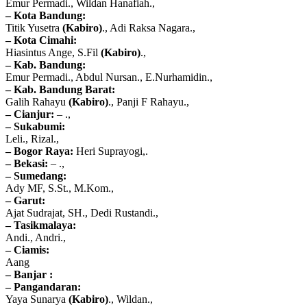
Emur Permadi., Wildan Hanafiah.,
– Kota Bandung:
Titik Yusetra
(Kabiro)
., Adi Raksa Nagara.,
– Kota Cimahi:
Hiasintus Ange, S.Fil
(Kabiro)
.,
– Kab. Bandung:
Emur Permadi., Abdul Nursan., E.Nurhamidin.,
– Kab. Bandung Barat:
Galih Rahayu
(Kabiro)
., Panji F Rahayu.,
– Cianjur:
– .,
– Sukabumi:
Leli., Rizal.,
– Bogor Raya:
Heri Suprayogi,.
– Bekasi:
– .,
– Sumedang:
Ady MF, S.St., M.Kom.,
– Garut:
Ajat Sudrajat, SH., Dedi Rustandi.,
– Tasikmalaya:
Andi., Andri.,
– Ciamis:
Aang
– Banjar :
– Pangandaran:
Yaya Sunarya
(Kabiro)
., Wildan.,