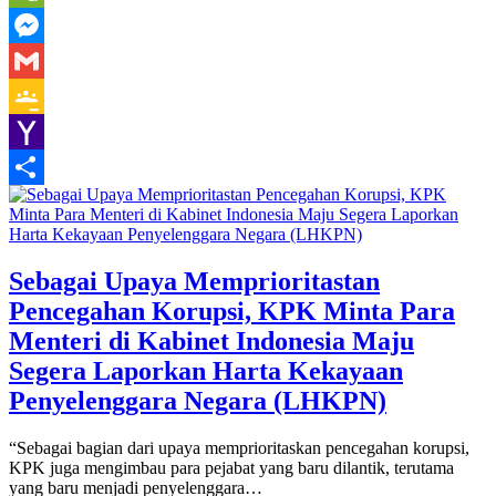
WeChat
Messenger
Gmail
Google
Classroom
Yahoo
Mail
Share
Sebagai Upaya Memprioritastan
Pencegahan Korupsi, KPK Minta Para
Menteri di Kabinet Indonesia Maju
Segera Laporkan Harta Kekayaan
Penyelenggara Negara (LHKPN)
“Sebagai bagian dari upaya memprioritaskan pencegahan korupsi,
KPK juga mengimbau para pejabat yang baru dilantik, terutama
yang baru menjadi penyelenggara…