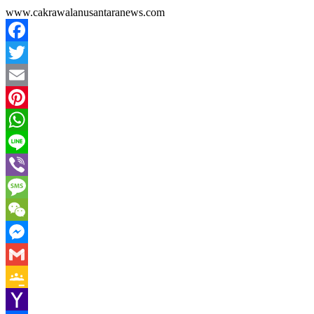
www.cakrawalanusantaranews.com
Facebook
Twitter
Email
Pinterest
WhatsApp
Line
Viber
Message
WeChat
Messenger
Gmail
Google