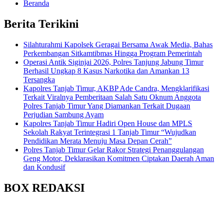
Beranda
Berita Terikini
Silahturahmi Kapolsek Geragai Bersama Awak Media, Bahas
Perkembangan Sitkamtibmas Hingga Program Pemerintah
Operasi Antik Siginjai 2026, Polres Tanjung Jabung Timur
Berhasil Ungkap 8 Kasus Narkotika dan Amankan 13
Tersangka
Kapolres Tanjab Timur, AKBP Ade Candra, Mengklarifikasi
Terkait Viralnya Pemberitaan Salah Satu Oknum Anggota
Polres Tanjab Timur Yang Diamankan Terkait Dugaan
Perjudian Sambung Ayam
Kapolres Tanjab Timur Hadiri Open House dan MPLS
Sekolah Rakyat Terintegrasi 1 Tanjab Timur “Wujudkan
Pendidikan Merata Menuju Masa Depan Cerah”
Polres Tanjab Timur Gelar Rakor Strategi Penanggulangan
Geng Motor, Deklarasikan Komitmen Ciptakan Daerah Aman
dan Kondusif
BOX REDAKSI