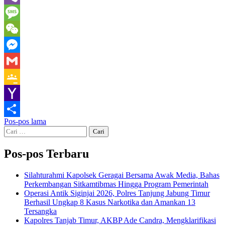
Viber
Message
WeChat
Messenger
Gmail
Google
Classroom
Yahoo
Navigasi
Pos-pos lama
Mail
Share
Cari
pos
untuk:
Pos-pos Terbaru
Silahturahmi Kapolsek Geragai Bersama Awak Media, Bahas
Perkembangan Sitkamtibmas Hingga Program Pemerintah
Operasi Antik Siginjai 2026, Polres Tanjung Jabung Timur
Berhasil Ungkap 8 Kasus Narkotika dan Amankan 13
Tersangka
Kapolres Tanjab Timur, AKBP Ade Candra, Mengklarifikasi