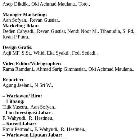
Asep Dikdik., Oki Achmad Maulana., Toto.,
Manager Marketing:
Aan Sofyan., Revan Gustiar.,
Marketing Iklan:
Deden Cahyadi., Revan Gustiar, Nendi Noor M., Tihanudin, S. Pd.,
Ryan P Putra.,
Design Grafis:
Adji MF, S.St., Whidi Eka Syakti., Fedi Setiadi.,
Video Editor/Videographer:
Rama Ramdani., Ahmad Sarip Gimnastiar., Oki Achmad Maulana.,
Reporter:
Agung Jaelani., N Sri W.,
– Wartawan/ Biro:
– Litbang:
Titik Yusetra., Aan Sofyan.,
–
Tim Investigasi Jabar
:
F. Wahyudi., R. Hestineu.,
–
Korwil Jabar:
Emur Permadi., F. Wahyudi., R. Hestineu.,
– Wartawan Liputan Jabar: