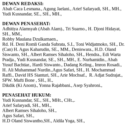
DEWAN REDAKSI:
Abah Caca Lesmana., Agung Jaelani., Arief Safaryadi, SH., MH.,
Yudi Kusnandar, SE., SH., MH.,
DEWAN PENASEHAT:
Adhitiya Alamsyah (Abah Alam)., Tri Suarno., H. Djoni Hidayat,
SH., MM.,
Robby Maulana Dzulkarnaen.,
Rd. H. Deni Romli Ganda Subrata, S.I., Toni Widjatmoko, SH., Dr.
(Can) H. Agus Kaharudin, SE., MM., Deniswara., H.D. Oland
Siswanto, SH., Albert Ramses Sihaloho, SH., Hendra., Edi Warta
Pradja., Yudi Kusnandar, SE., SH., MH., E. Nurhamidin., Abah
Yusuf Bachtiar., Hardi Siswanto., Dadang Keling., Imron Rosadi.,
H. Ali Muhammad Nurdin.,Agus Safari, SH., H. Mochammad
Raffi., David HS Sianturi, SH., Arie Mochsaf., R. Adjat Sudrajat.,
SPW. Mufti Bone , SH., H.,
Dikdik (Ki Anom)., Yonna Rajabbani., Asep Syahroni.,
PENASEHAT HUKUM:
Yudi Kusnandar, SE., SH., MHt., CHt.,.
Arief Safaryadi, SH., MH.,
Albert Ramses Sihaloho, SH.,
Agus Safari, SH.,
H.D Oland Siswantho,SH., Aldila Yoga, SH.,