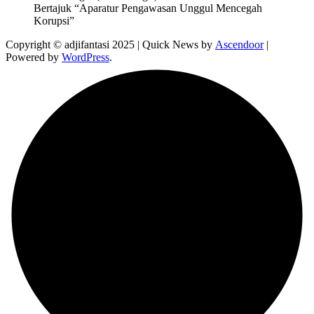
Bertajuk “Aparatur Pengawasan Unggul Mencegah
Korupsi”
Copyright © adjifantasi 2025 | Quick News by
Ascendoor
|
Powered by
WordPress
.