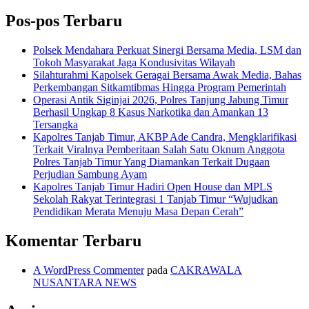
untuk:
Pos-pos Terbaru
Polsek Mendahara Perkuat Sinergi Bersama Media, LSM dan
Tokoh Masyarakat Jaga Kondusivitas Wilayah
Silahturahmi Kapolsek Geragai Bersama Awak Media, Bahas
Perkembangan Sitkamtibmas Hingga Program Pemerintah
Operasi Antik Siginjai 2026, Polres Tanjung Jabung Timur
Berhasil Ungkap 8 Kasus Narkotika dan Amankan 13
Tersangka
Kapolres Tanjab Timur, AKBP Ade Candra, Mengklarifikasi
Terkait Viralnya Pemberitaan Salah Satu Oknum Anggota
Polres Tanjab Timur Yang Diamankan Terkait Dugaan
Perjudian Sambung Ayam
Kapolres Tanjab Timur Hadiri Open House dan MPLS
Sekolah Rakyat Terintegrasi 1 Tanjab Timur “Wujudkan
Pendidikan Merata Menuju Masa Depan Cerah”
Komentar Terbaru
A WordPress Commenter
pada
CAKRAWALA
NUSANTARA NEWS