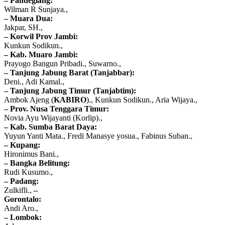
– Pandeglang:
Wilman R Sunjaya.,
– Muara Dua:
Jakpar, SH.,
– Korwil Prov Jambi:
Kunkun Sodikun.,
– Kab. Muaro Jambi:
Prayogo Bangun Pribadi., Suwarno.,
– Tanjung Jabung Barat (Tanjabbar):
Deni., Adi Kamal.,
– Tanjung Jabung Timur (Tanjabtim):
Ambok Ajeng (
KABIRO
)., Kunkun Sodikun., Aria Wijaya.,
– Prov. Nusa Tenggara Timur:
Novia Ayu Wijayanti (Korlip).,
– Kab. Sumba Barat Daya:
Yuyun Yanti Mata., Fredi Manasye yosua., Fabinus Suban.,
– Kupang:
Hironimus Bani.,
– Bangka Belitung:
Rudi Kusumo.,
– Padang:
Zulkifli.,
–
Gorontalo:
Andi Aro.,
– Lombok: