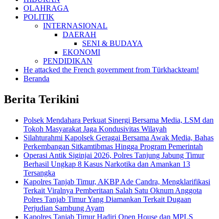
OLAHRAGA
POLITIK
INTERNASIONAL
DAERAH
SENI & BUDAYA
EKONOMI
PENDIDIKAN
He attacked the French government from Türkhackteam!
Beranda
Berita Terikini
Polsek Mendahara Perkuat Sinergi Bersama Media, LSM dan
Tokoh Masyarakat Jaga Kondusivitas Wilayah
Silahturahmi Kapolsek Geragai Bersama Awak Media, Bahas
Perkembangan Sitkamtibmas Hingga Program Pemerintah
Operasi Antik Siginjai 2026, Polres Tanjung Jabung Timur
Berhasil Ungkap 8 Kasus Narkotika dan Amankan 13
Tersangka
Kapolres Tanjab Timur, AKBP Ade Candra, Mengklarifikasi
Terkait Viralnya Pemberitaan Salah Satu Oknum Anggota
Polres Tanjab Timur Yang Diamankan Terkait Dugaan
Perjudian Sambung Ayam
Kapolres Tanjab Timur Hadiri Open House dan MPLS