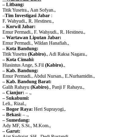
– Litbang:
Titik Yusetra., Aan Sofyan.,
–
Tim Investigasi Jabar
:
F. Wahyudi., R. Hestineu.,
–
Korwil Jabar:
Emur Permadi., F. Wahyudi., R. Hestineu.,
– Wartawan Liputan Jabar:
Emur Permadi., Wildan Hanafiah.,
– Kota Bandung:
Titik Yusetra
(Kabiro)
., Adi Raksa Nagara.,
– Kota Cimahi:
Hiasintus Ange, S.Fil
(Kabiro)
.,
– Kab. Bandung:
Emur Permadi., Abdul Nursan., E.Nurhamidin.,
– Kab. Bandung Barat:
Galih Rahayu
(Kabiro)
., Panji F Rahayu.,
– Cianjur:
– .,
– Sukabumi:
Leli., Rizal.,
– Bogor Raya:
Heri Suprayogi,.
– Bekasi:
– .,
– Sumedang:
Ady MF, S.St., M.Kom.,
– Garut:
Ajat Sudrajat, SH., Dedi Rustandi.,