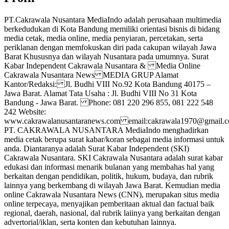
PT.Cakrawala Nusantara MediaIndo adalah perusahaan multimedia
berkedudukan di Kota Bandung memiliki orientasi bisnis di bidang
media cetak, media online, media penyiaran, percetakan, serta
periklanan dengan memfokuskan diri pada cakupan wilayah Jawa
Barat Khususnya dan wilayah Nusantara pada umumnya. Surat
Kabar Independent Cakrawala Nusantara & Media Online
Cakrawala Nusantara News MEDIA GRUP Alamat
Kantor/Redaksi: Jl. Budhi VIII No.92 Kota Bandung 40175 –
Jawa Barat. Alamat Tata Usaha : Jl. Budhi VIII No 31 Kota
Bandung - Jawa Barat. Phone: 081 220 296 855, 081 222 548
242 Website:
www.cakrawalanusantaranews.com email:cakrawala1970@gmai
PT. CAKRAWALA NUSANTARA MediaIndo menghadirkan
media cetak berupa surat kabar/koran sebagai media informasi untuk
anda. Diantaranya adalah Surat Kabar Independent (SKI)
Cakrawala Nusantara. SKI Cakrawala Nusantara adalah surat kabar
edukasi dan informasi menarik bulanan yang membahas hal yang
berkaitan dengan pendidikan, politik, hukum, budaya, dan rubrik
lainnya yang berkembang di wilayah Jawa Barat. Kemudian media
online Cakrawala Nusantara News (CNN), merupakan situs media
online terpecaya, menyajikan pemberitaan aktual dan factual baik
regional, daerah, nasional, dal rubrik laiinya yang berkaitan dengan
advertorial/iklan, serta konten dan kebutuhan lainnya.