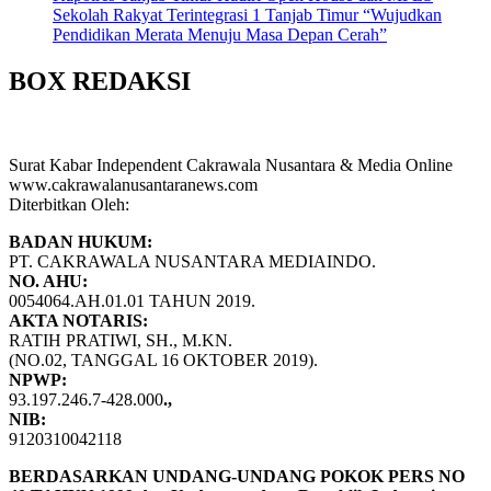
Sekolah Rakyat Terintegrasi 1 Tanjab Timur “Wujudkan
Pendidikan Merata Menuju Masa Depan Cerah”
BOX REDAKSI
Surat Kabar Independent Cakrawala Nusantara & Media Online
www.cakrawalanusantaranews.com
Diterbitkan Oleh:
BADAN HUKUM:
PT. CAKRAWALA NUSANTARA MEDIAINDO.
NO. AHU:
0054064.AH.01.01 TAHUN 2019.
AKTA NOTARIS:
RATIH PRATIWI, SH., M.KN.
(NO.02, TANGGAL 16 OKTOBER 2019).
NPWP:
93.197.246.7-428.000
.,
NIB:
9120310042118
BERDASARKAN UNDANG-UNDANG POKOK PERS NO