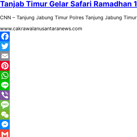
Tanjab Timur Gelar Safari Ramadhan 
CNN – Tanjung Jabung Timur Polres Tanjung Jabung Timur
www.cakrawalanusantaranews.com
Facebook
Twitter
Email
Pinterest
WhatsApp
Line
Viber
Message
WeChat
Messenger