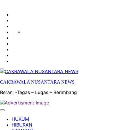
HUKUM
HIBURAN
EKONOMI
POLITIK
OLAH
PENDIDIKAN
RAGA
DAERAH
OPINI
OLAHRAGA
SENI
&
BUDAYA
CAKRAWALA NUSANTARA NEWS
Berani -Tegas – Lugas – Berimbang
HUKUM
HIBURAN