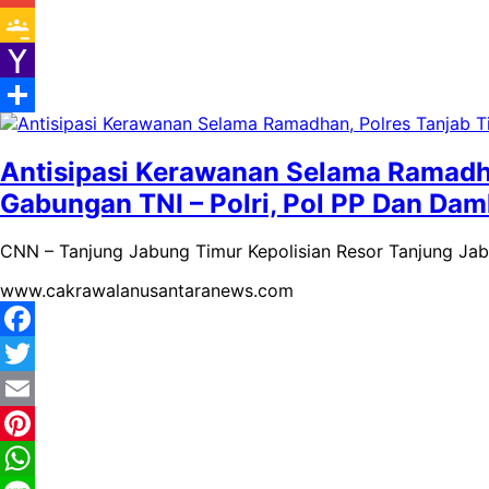
Gmail
Google
Classroom
Yahoo
Mail
Share
Antisipasi Kerawanan Selama Ramadha
Gabungan TNI – Polri, Pol PP Dan Dam
CNN – Tanjung Jabung Timur Kepolisian Resor Tanjung Ja
www.cakrawalanusantaranews.com
Facebook
Twitter
Email
Pinterest