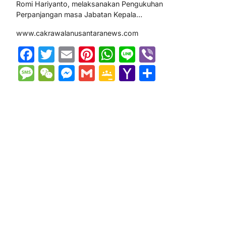
Romi Hariyanto, melaksanakan Pengukuhan
Perpanjangan masa Jabatan Kepala…
www.cakrawalanusantaranews.com
Facebook
Twitter
Email
Pinterest
WhatsApp
Line
Viber
Message
WeChat
Messenger
Gmail
Google
Yahoo
Share
Classroom
Mail