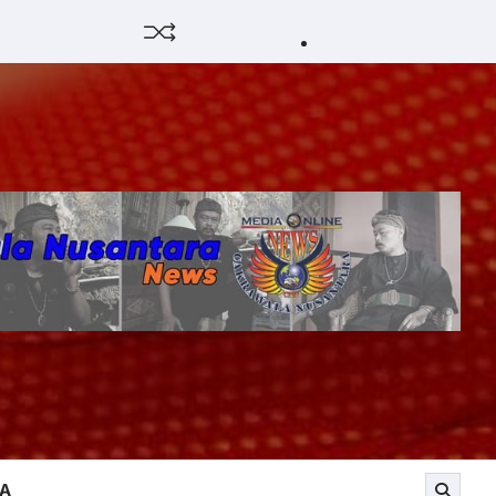
HUKUM
HIBURAN
EKONOMI
POLITIK
PENDIDIKAN
DAERAH
OPINI
OLAHRAG
SENI
OLAH
&
RAGA
BUDAY
YA