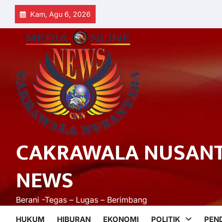
Skip
Kam, Agu 6, 2026
to
content
CAKRAWALA NUSAN
NEWS
Berani -Tegas – Lugas – Berimbang
HUKUM
HIBURAN
EKONOMI
POLITIK
PEN