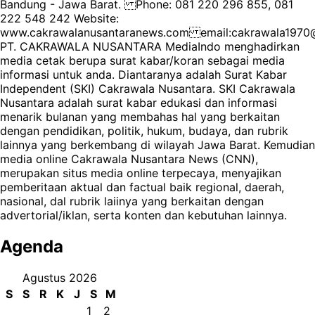
Bandung - Jawa Barat. Phone: 081 220 296 855, 081
222 548 242 Website:
www.cakrawalanusantaranews.com email:cakrawala19
PT. CAKRAWALA NUSANTARA MediaIndo menghadirkan
media cetak berupa surat kabar/koran sebagai media
informasi untuk anda. Diantaranya adalah Surat Kabar
Independent (SKI) Cakrawala Nusantara. SKI Cakrawala
Nusantara adalah surat kabar edukasi dan informasi
menarik bulanan yang membahas hal yang berkaitan
dengan pendidikan, politik, hukum, budaya, dan rubrik
lainnya yang berkembang di wilayah Jawa Barat. Kemudian
media online Cakrawala Nusantara News (CNN),
merupakan situs media online terpecaya, menyajikan
pemberitaan aktual dan factual baik regional, daerah,
nasional, dal rubrik laiinya yang berkaitan dengan
advertorial/iklan, serta konten dan kebutuhan lainnya.
Agenda
Agustus 2026
S
S
R
K
J
S
M
1
2