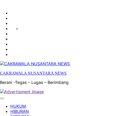
HUKUM
HIBURAN
EKONOMI
POLITIK
OLAH
PENDIDIKAN
RAGA
DAERAH
OPINI
OLAHRAGA
SENI
&
BUDAYA
CAKRAWALA NUSANTARA NEWS
Berani -Tegas – Lugas – Berimbang
HUKUM
HIBURAN