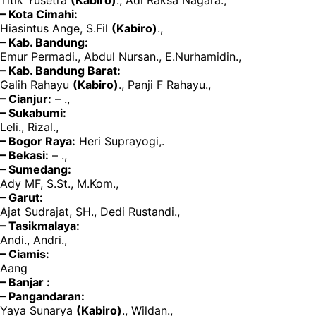
– Kota Cimahi:
Hiasintus Ange, S.Fil
(Kabiro)
.,
– Kab. Bandung:
Emur Permadi., Abdul Nursan., E.Nurhamidin.,
– Kab. Bandung Barat:
Galih Rahayu
(Kabiro)
., Panji F Rahayu.,
– Cianjur:
– .,
– Sukabumi:
Leli., Rizal.,
– Bogor Raya:
Heri Suprayogi,.
– Bekasi:
– .,
– Sumedang:
Ady MF, S.St., M.Kom.,
– Garut:
Ajat Sudrajat, SH., Dedi Rustandi.,
– Tasikmalaya:
Andi., Andri.,
– Ciamis:
Aang
– Banjar :
– Pangandaran:
Yaya Sunarya
(Kabiro)
., Wildan.,