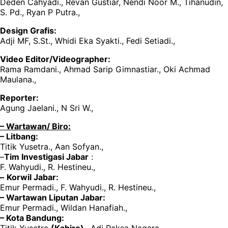
Deden Cahyadi., Revan Gustiar, Nendi Noor M., Tihanudin,
S. Pd., Ryan P Putra.,
Design Grafis:
Adji MF, S.St., Whidi Eka Syakti., Fedi Setiadi.,
Video Editor/Videographer:
Rama Ramdani., Ahmad Sarip Gimnastiar., Oki Achmad
Maulana.,
Reporter:
Agung Jaelani., N Sri W.,
– Wartawan/ Biro:
– Litbang:
Titik Yusetra., Aan Sofyan.,
–
Tim Investigasi Jabar
:
F. Wahyudi., R. Hestineu.,
–
Korwil Jabar:
Emur Permadi., F. Wahyudi., R. Hestineu.,
– Wartawan Liputan Jabar:
Emur Permadi., Wildan Hanafiah.,
– Kota Bandung:
Titik Yusetra
(Kabiro)
., Adi Raksa Nagara.,