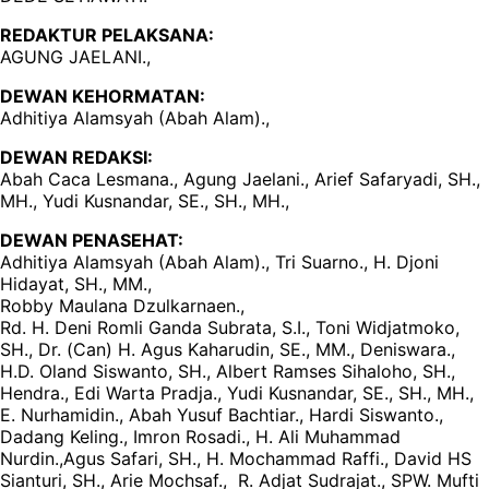
REDAKTUR PELAKSANA:
AGUNG JAELANI.,
DEWAN KEHORMATAN:
Adhitiya Alamsyah (Abah Alam).,
DEWAN REDAKSI:
Abah Caca Lesmana., Agung Jaelani., Arief Safaryadi, SH.,
MH., Yudi Kusnandar, SE., SH., MH.,
DEWAN PENASEHAT:
Adhitiya Alamsyah (Abah Alam)., Tri Suarno., H. Djoni
Hidayat, SH., MM.,
Robby Maulana Dzulkarnaen.,
Rd. H. Deni Romli Ganda Subrata, S.I., Toni Widjatmoko,
SH., Dr. (Can) H. Agus Kaharudin, SE., MM., Deniswara.,
H.D. Oland Siswanto, SH., Albert Ramses Sihaloho, SH.,
Hendra., Edi Warta Pradja., Yudi Kusnandar, SE., SH., MH.,
E. Nurhamidin., Abah Yusuf Bachtiar., Hardi Siswanto.,
Dadang Keling., Imron Rosadi., H. Ali Muhammad
Nurdin.,Agus Safari, SH., H. Mochammad Raffi., David HS
Sianturi, SH., Arie Mochsaf., R. Adjat Sudrajat., SPW. Mufti