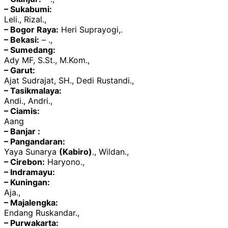
– Sukabumi:
Leli., Rizal.,
– Bogor Raya:
Heri Suprayogi,.
– Bekasi:
– .,
– Sumedang:
Ady MF, S.St., M.Kom.,
– Garut:
Ajat Sudrajat, SH., Dedi Rustandi.,
– Tasikmalaya:
Andi., Andri.,
– Ciamis:
Aang
– Banjar :
– Pangandaran:
Yaya Sunarya
(Kabiro)
., Wildan.,
– Cirebon:
Haryono.,
– Indramayu:
– Kuningan:
Aja.,
– Majalengka:
Endang Ruskandar.,
– Purwakarta: