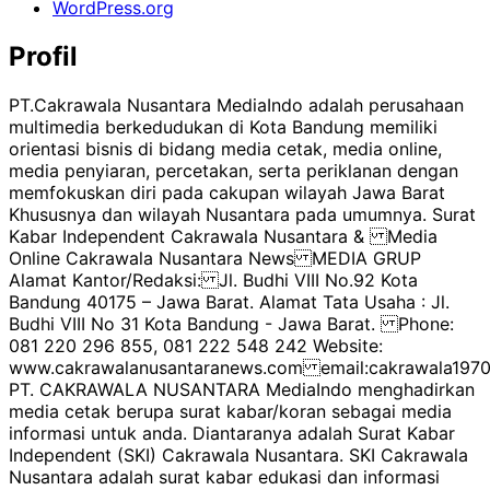
WordPress.org
Profil
PT.Cakrawala Nusantara MediaIndo adalah perusahaan
multimedia berkedudukan di Kota Bandung memiliki
orientasi bisnis di bidang media cetak, media online,
media penyiaran, percetakan, serta periklanan dengan
memfokuskan diri pada cakupan wilayah Jawa Barat
Khususnya dan wilayah Nusantara pada umumnya. Surat
Kabar Independent Cakrawala Nusantara & Media
Online Cakrawala Nusantara News MEDIA GRUP
Alamat Kantor/Redaksi: Jl. Budhi VIII No.92 Kota
Bandung 40175 – Jawa Barat. Alamat Tata Usaha : Jl.
Budhi VIII No 31 Kota Bandung - Jawa Barat. Phone:
081 220 296 855, 081 222 548 242 Website:
www.cakrawalanusantaranews.com email:cakrawala1
PT. CAKRAWALA NUSANTARA MediaIndo menghadirkan
media cetak berupa surat kabar/koran sebagai media
informasi untuk anda. Diantaranya adalah Surat Kabar
Independent (SKI) Cakrawala Nusantara. SKI Cakrawala
Nusantara adalah surat kabar edukasi dan informasi