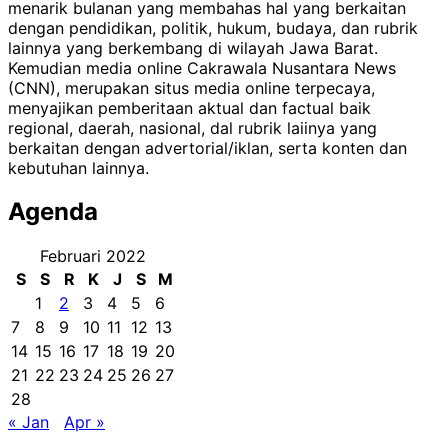
menarik bulanan yang membahas hal yang berkaitan
dengan pendidikan, politik, hukum, budaya, dan rubrik
lainnya yang berkembang di wilayah Jawa Barat.
Kemudian media online Cakrawala Nusantara News
(CNN), merupakan situs media online terpecaya,
menyajikan pemberitaan aktual dan factual baik
regional, daerah, nasional, dal rubrik laiinya yang
berkaitan dengan advertorial/iklan, serta konten dan
kebutuhan lainnya.
Agenda
Februari 2022
S
S
R
K
J
S
M
1
2
3
4
5
6
7
8
9
10
11
12
13
14
15
16
17
18
19
20
21
22
23
24
25
26
27
28
« Jan
Apr »