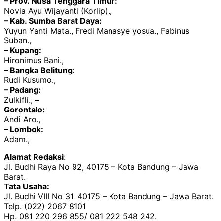
– Prov. Nusa Tenggara Timur:
Novia Ayu Wijayanti (Korlip).,
– Kab. Sumba Barat Daya:
Yuyun Yanti Mata., Fredi Manasye yosua., Fabinus
Suban.,
– Kupang:
Hironimus Bani.,
– Bangka Belitung:
Rudi Kusumo.,
– Padang:
Zulkifli.,
–
Gorontalo:
Andi Aro.,
– Lombok:
Adam.,
Alamat Redaksi
:
Jl. Budhi Raya No 92, 40175 – Kota Bandung – Jawa
Barat.
Tata Usaha:
Jl. Budhi VIII No 31, 40175 – Kota Bandung – Jawa Barat.
Telp. (022) 2067 8101
Hp. 081 220 296 855/ 081 222 548 242.