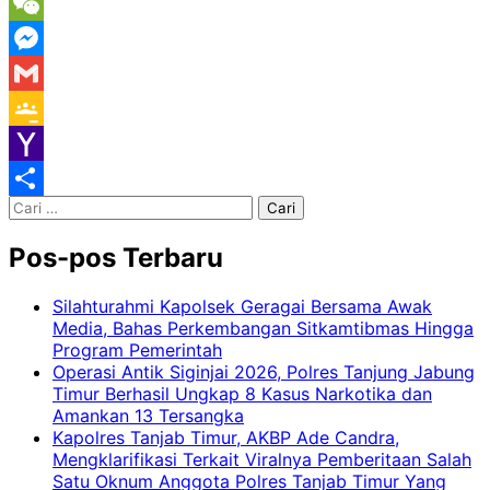
Message
WeChat
Messenger
Gmail
Google
Classroom
Yahoo
Cari
Mail
Share
untuk:
Pos-pos Terbaru
Silahturahmi Kapolsek Geragai Bersama Awak
Media, Bahas Perkembangan Sitkamtibmas Hingga
Program Pemerintah
Operasi Antik Siginjai 2026, Polres Tanjung Jabung
Timur Berhasil Ungkap 8 Kasus Narkotika dan
Amankan 13 Tersangka
Kapolres Tanjab Timur, AKBP Ade Candra,
Mengklarifikasi Terkait Viralnya Pemberitaan Salah
Satu Oknum Anggota Polres Tanjab Timur Yang