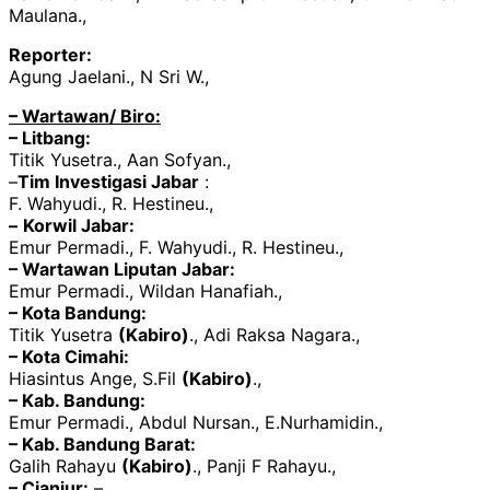
Maulana.,
Reporter:
Agung Jaelani., N Sri W.,
– Wartawan/ Biro:
– Litbang:
Titik Yusetra., Aan Sofyan.,
–
Tim Investigasi Jabar
:
F. Wahyudi., R. Hestineu.,
–
Korwil Jabar:
Emur Permadi., F. Wahyudi., R. Hestineu.,
– Wartawan Liputan Jabar:
Emur Permadi., Wildan Hanafiah.,
– Kota Bandung:
Titik Yusetra
(Kabiro)
., Adi Raksa Nagara.,
– Kota Cimahi:
Hiasintus Ange, S.Fil
(Kabiro)
.,
– Kab. Bandung:
Emur Permadi., Abdul Nursan., E.Nurhamidin.,
– Kab. Bandung Barat:
Galih Rahayu
(Kabiro)
., Panji F Rahayu.,
– Cianjur:
– .,