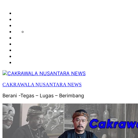
HUKUM
HIBURAN
EKONOMI
POLITIK
OLAH
PENDIDIKAN
RAGA
DAERAH
OPINI
OLAHRAGA
SENI
&
BUDAYA
CAKRAWALA NUSANTARA NEWS
Berani -Tegas – Lugas – Berimbang