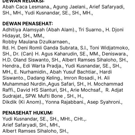
DEWAN REDAKSI:
Abah Caca Lesmana., Agung Jaelani., Arief Safaryadi,
SH., MH., Yudi Kusnandar, SE., SH., MH.,
DEWAN PENASEHAT:
Adhitiya Alamsyah (Abah Alam)., Tri Suarno., H. Djoni
Hidayat, SH., MM.,
Robby Maulana Dzulkarnaen.,
Rd. H. Deni Romli Ganda Subrata, S.I., Toni Widjatmoko,
SH., Dr. (Can) H. Agus Kaharudin, SE., MM., Deniswara.,
H.D. Oland Siswanto, SH., Albert Ramses Sihaloho, SH.,
Hendra., Edi Warta Pradja., Yudi Kusnandar, SE., SH.,
MH., E. Nurhamidin., Abah Yusuf Bachtiar., Hardi
Siswanto., Dadang Keling., Imron Rosadi., H. Ali
Muhammad Nurdin.,Agus Safari, SH., H. Mochammad
Raffi., David HS Sianturi, SH., Arie Mochsaf., R. Adjat
Sudrajat., SPW. Mufti Bone , SH., H.,
Dikdik (Ki Anom)., Yonna Rajabbani., Asep Syahroni.,
PENASEHAT HUKUM:
Yudi Kusnandar, SE., SH., MHt., CHt.,.
Arief Safaryadi, SH., MH.,
Albert Ramses Sihaloho, SH.,