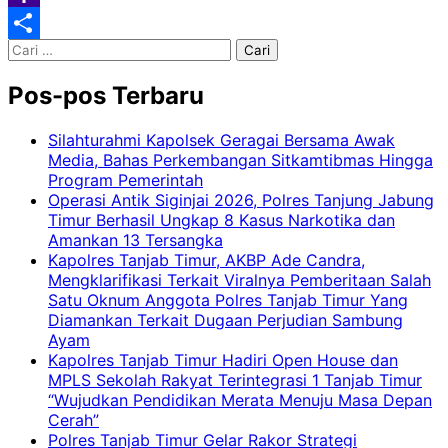
Classroom
Yahoo
Cari
Mail
Share
untuk:
Pos-pos Terbaru
Silahturahmi Kapolsek Geragai Bersama Awak
Media, Bahas Perkembangan Sitkamtibmas Hingga
Program Pemerintah
Operasi Antik Siginjai 2026, Polres Tanjung Jabung
Timur Berhasil Ungkap 8 Kasus Narkotika dan
Amankan 13 Tersangka
Kapolres Tanjab Timur, AKBP Ade Candra,
Mengklarifikasi Terkait Viralnya Pemberitaan Salah
Satu Oknum Anggota Polres Tanjab Timur Yang
Diamankan Terkait Dugaan Perjudian Sambung
Ayam
Kapolres Tanjab Timur Hadiri Open House dan
MPLS Sekolah Rakyat Terintegrasi 1 Tanjab Timur
“Wujudkan Pendidikan Merata Menuju Masa Depan
Cerah”
Polres Tanjab Timur Gelar Rakor Strategi