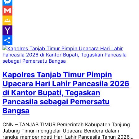
WeChat
Messenger
Gmail
Google
Classroom
Yahoo
Mail
Share
Kapolres Tanjab Timur Pimpin
Upacara Hari Lahir Pancasila 2026
di Kantor Bupati, Tegaskan
Pancasila sebagai Pemersatu
Bangsa
CNN – TANJAB TIMUR Pemerintah Kabupaten Tanjung
Jabung Timur menggelar Upacara Bendera dalam
rangka memperingati Hari Lahir Pancasila Tahun 2026…