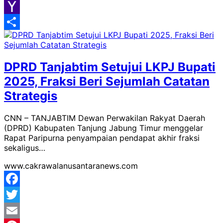
Google
Classroom
Yahoo
Mail
Share
DPRD Tanjabtim Setujui LKPJ Bupati
2025, Fraksi Beri Sejumlah Catatan
Strategis
CNN – TANJABTIM Dewan Perwakilan Rakyat Daerah
(DPRD) Kabupaten Tanjung Jabung Timur menggelar
Rapat Paripurna penyampaian pendapat akhir fraksi
sekaligus…
www.cakrawalanusantaranews.com
Facebook
Twitter