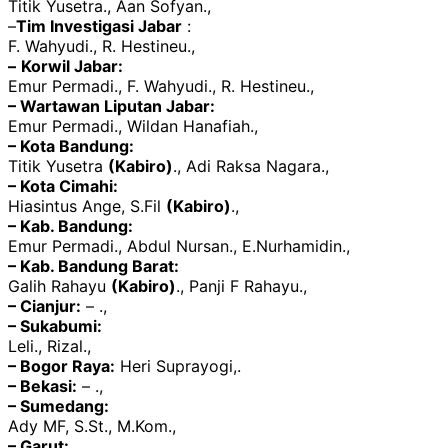
Titik Yusetra., Aan Sofyan.,
–
Tim Investigasi Jabar
:
F. Wahyudi., R. Hestineu.,
–
Korwil Jabar:
Emur Permadi., F. Wahyudi., R. Hestineu.,
– Wartawan Liputan Jabar:
Emur Permadi., Wildan Hanafiah.,
– Kota Bandung:
Titik Yusetra
(Kabiro)
., Adi Raksa Nagara.,
– Kota Cimahi:
Hiasintus Ange, S.Fil
(Kabiro)
.,
– Kab. Bandung:
Emur Permadi., Abdul Nursan., E.Nurhamidin.,
– Kab. Bandung Barat:
Galih Rahayu
(Kabiro)
., Panji F Rahayu.,
– Cianjur:
– .,
– Sukabumi:
Leli., Rizal.,
– Bogor Raya:
Heri Suprayogi,.
– Bekasi:
– .,
– Sumedang:
Ady MF, S.St., M.Kom.,
– Garut: