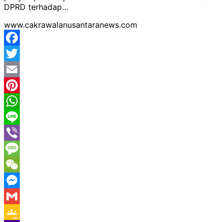
DPRD terhadap…
www.cakrawalanusantaranews.com
Facebook
Twitter
Email
Pinterest
WhatsApp
Line
Viber
Message
WeChat
Messenger
Gmail