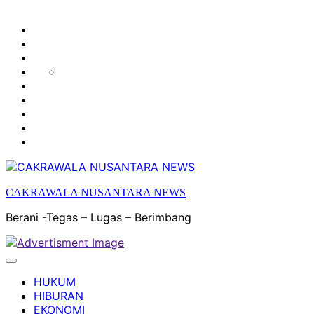
HUKUM
HIBURAN
EKONOMI
POLITIK
OLAH
PENDIDIKAN
RAGA
DAERAH
OPINI
OLAHRAGA
SENI
&
BUDAYA
CAKRAWALA NUSANTARA NEWS
Berani -Tegas – Lugas – Berimbang
HUKUM
HIBURAN
EKONOMI