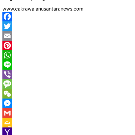
www.cakrawalanusantaranews.com
Facebook
Twitter
Email
Pinterest
WhatsApp
Line
Viber
Message
WeChat
Messenger
Gmail
Google