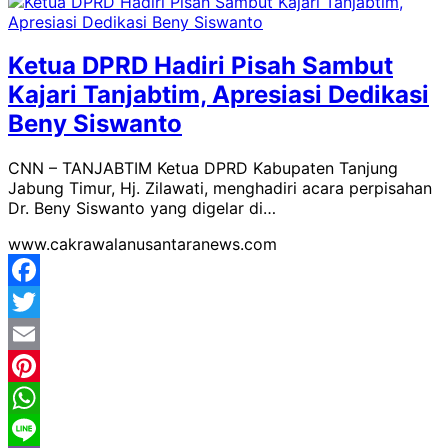
Mail
Share
Ketua DPRD Hadiri Pisah Sambut
Kajari Tanjabtim, Apresiasi Dedikasi
Beny Siswanto
CNN – TANJABTIM Ketua DPRD Kabupaten Tanjung
Jabung Timur, Hj. Zilawati, menghadiri acara perpisahan
Dr. Beny Siswanto yang digelar di…
www.cakrawalanusantaranews.com
Facebook
Twitter
Email
Pinterest
WhatsApp