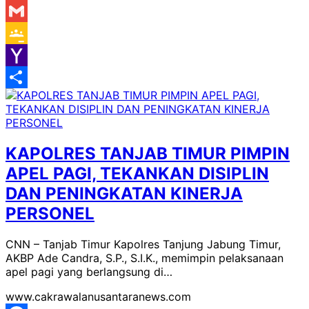
Messenger
Gmail
Google
Classroom
Yahoo
Mail
Share
KAPOLRES TANJAB TIMUR PIMPIN
APEL PAGI, TEKANKAN DISIPLIN
DAN PENINGKATAN KINERJA
PERSONEL
CNN – Tanjab Timur Kapolres Tanjung Jabung Timur,
AKBP Ade Candra, S.P., S.I.K., memimpin pelaksanaan
apel pagi yang berlangsung di…
www.cakrawalanusantaranews.com