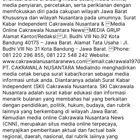
media penyiaran, percetakan, serta periklanan dengan
memfokuskan diri pada cakupan wilayah Jawa Barat
Khususnya dan wilayah Nusantara pada umumnya. Surat
Kabar Independent Cakrawala Nusantara & Media
Online Cakrawala Nusantara News MEDIA GRUP
Alamat Kantor/Redaksi: Jl. Budhi VIII No.92 Kota
Bandung 40175 – Jawa Barat. Alamat Tata Usaha : Jl.
Budhi VIII No 31 Kota Bandung - Jawa Barat. Phone:
081 220 296 855, 081 222 548 242 Website:
www.cakrawalanusantaranews.com email:cakrawala1
PT. CAKRAWALA NUSANTARA MediaIndo menghadirkan
media cetak berupa surat kabar/koran sebagai media
informasi untuk anda. Diantaranya adalah Surat Kabar
Independent (SKI) Cakrawala Nusantara. SKI Cakrawala
Nusantara adalah surat kabar edukasi dan informasi
menarik bulanan yang membahas hal yang berkaitan
dengan pendidikan, politik, hukum, budaya, dan rubrik
lainnya yang berkembang di wilayah Jawa Barat.
Kemudian media online Cakrawala Nusantara News
(CNN), merupakan situs media online terpecaya,
menyajikan pemberitaan aktual dan factual baik
regional, daerah, nasional, dal rubrik laiinya yang