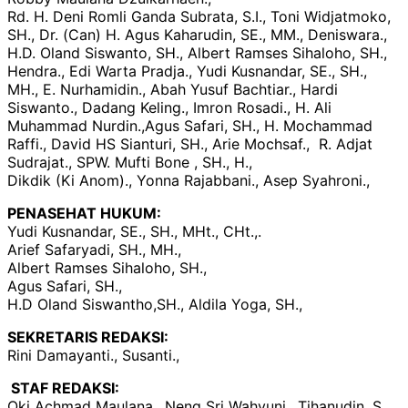
Rd. H. Deni Romli Ganda Subrata, S.I., Toni Widjatmoko,
SH., Dr. (Can) H. Agus Kaharudin, SE., MM., Deniswara.,
H.D. Oland Siswanto, SH., Albert Ramses Sihaloho, SH.,
Hendra., Edi Warta Pradja., Yudi Kusnandar, SE., SH.,
MH., E. Nurhamidin., Abah Yusuf Bachtiar., Hardi
Siswanto., Dadang Keling., Imron Rosadi., H. Ali
Muhammad Nurdin.,Agus Safari, SH., H. Mochammad
Raffi., David HS Sianturi, SH., Arie Mochsaf., R. Adjat
Sudrajat., SPW. Mufti Bone , SH., H.,
Dikdik (Ki Anom)., Yonna Rajabbani., Asep Syahroni.,
PENASEHAT HUKUM:
Yudi Kusnandar, SE., SH., MHt., CHt.,.
Arief Safaryadi, SH., MH.,
Albert Ramses Sihaloho, SH.,
Agus Safari, SH.,
H.D Oland Siswantho,SH., Aldila Yoga, SH.,
SEKRETARIS REDAKSI:
Rini Damayanti., Susanti.,
STAF REDAKSI:
Oki Achmad Maulana., Neng Sri Wahyuni., Tihanudin, S.