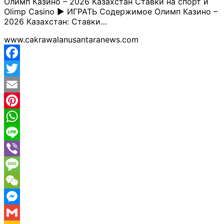
Олимп Казино – 2026 Казахстан Ставки на спорт и
Olimp Casino ▶️ ИГРАТЬ Содержимое Олимп Казино –
2026 Казахстан: Ставки…
www.cakrawalanusantaranews.com
Facebook
Twitter
Email
Pinterest
WhatsApp
Line
Viber
Message
WeChat
Messenger