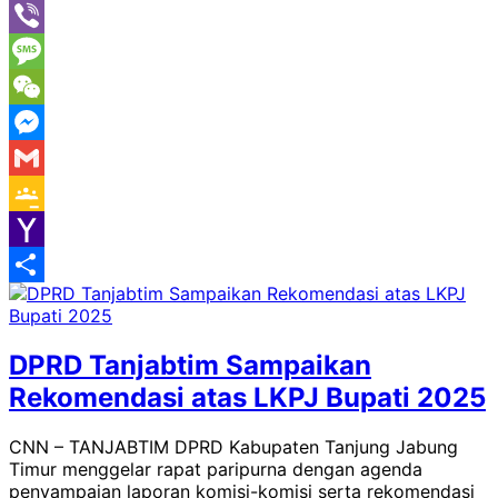
Line
Viber
Message
WeChat
Messenger
Gmail
Google
Classroom
Yahoo
Mail
Share
DPRD Tanjabtim Sampaikan
Rekomendasi atas LKPJ Bupati 2025
CNN – TANJABTIM DPRD Kabupaten Tanjung Jabung
Timur menggelar rapat paripurna dengan agenda
penyampaian laporan komisi-komisi serta rekomendasi