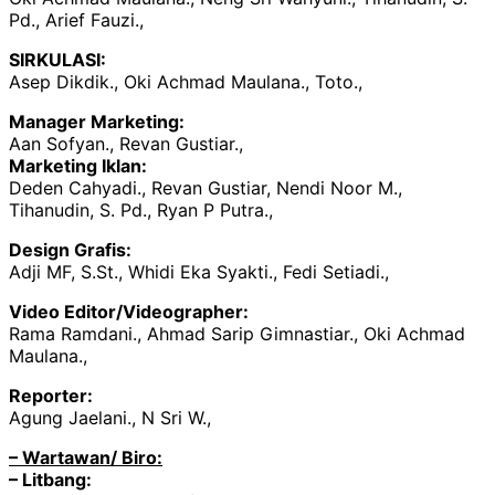
Pd., Arief Fauzi.,
SIRKULASI:
Asep Dikdik., Oki Achmad Maulana., Toto.,
Manager Marketing:
Aan Sofyan., Revan Gustiar.,
Marketing Iklan:
Deden Cahyadi., Revan Gustiar, Nendi Noor M.,
Tihanudin, S. Pd., Ryan P Putra.,
Design Grafis:
Adji MF, S.St., Whidi Eka Syakti., Fedi Setiadi.,
Video Editor/Videographer:
Rama Ramdani., Ahmad Sarip Gimnastiar., Oki Achmad
Maulana.,
Reporter:
Agung Jaelani., N Sri W.,
– Wartawan/ Biro:
– Litbang: