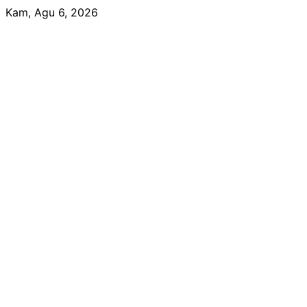
Skip
Kam, Agu 6, 2026
to
content