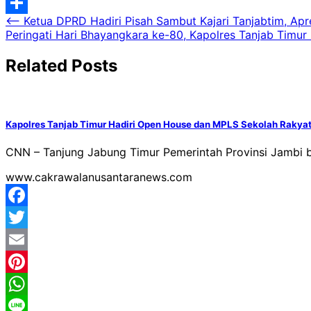
Classroom
Yahoo
Navigasi
⟵
Ketua DPRD Hadiri Pisah Sambut Kajari Tanjabtim, Apr
Mail
Share
Peringati Hari Bhayangkara ke-80, Kapolres Tanjab Timur
pos
Related Posts
Kapolres Tanjab Timur Hadiri Open House dan MPLS Sekolah Rakyat
CNN – Tanjung Jabung Timur Pemerintah Provinsi Jambi
www.cakrawalanusantaranews.com
Facebook
Twitter
Email
Pinterest
WhatsApp