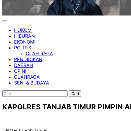
HUKUM
HIBURAN
EKONOMI
POLITIK
OLAH RAGA
PENDIDIKAN
DAERAH
OPINI
OLAHRAGA
SENI & BUDAYA
Cari
untuk:
KAPOLRES TANJAB TIMUR PIMPIN A
CNN – Tanjab Timur