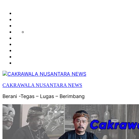
HUKUM
HIBURAN
EKONOMI
POLITIK
OLAH
PENDIDIKAN
RAGA
DAERAH
OPINI
OLAHRAGA
SENI
&
BUDAYA
CAKRAWALA NUSANTARA NEWS
Berani -Tegas – Lugas – Berimbang