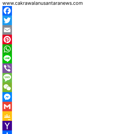
www.cakrawalanusantaranews.com
Facebook
Twitter
Email
Pinterest
WhatsApp
Line
Viber
Message
WeChat
Messenger
Gmail
Google