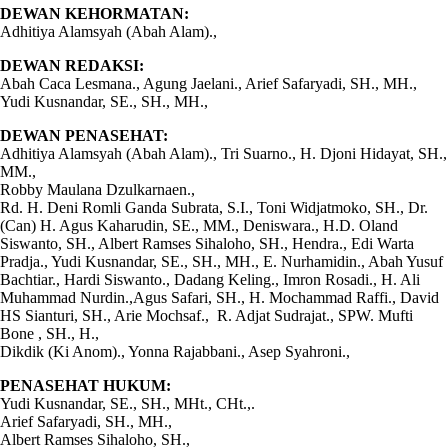
DEWAN KEHORMATAN:
Adhitiya Alamsyah (Abah Alam).,
DEWAN REDAKSI:
Abah Caca Lesmana., Agung Jaelani., Arief Safaryadi, SH., MH.,
Yudi Kusnandar, SE., SH., MH.,
DEWAN PENASEHAT:
Adhitiya Alamsyah (Abah Alam)., Tri Suarno., H. Djoni Hidayat, SH.,
MM.,
Robby Maulana Dzulkarnaen.,
Rd. H. Deni Romli Ganda Subrata, S.I., Toni Widjatmoko, SH., Dr.
(Can) H. Agus Kaharudin, SE., MM., Deniswara., H.D. Oland
Siswanto, SH., Albert Ramses Sihaloho, SH., Hendra., Edi Warta
Pradja., Yudi Kusnandar, SE., SH., MH., E. Nurhamidin., Abah Yusuf
Bachtiar., Hardi Siswanto., Dadang Keling., Imron Rosadi., H. Ali
Muhammad Nurdin.,Agus Safari, SH., H. Mochammad Raffi., David
HS Sianturi, SH., Arie Mochsaf., R. Adjat Sudrajat., SPW. Mufti
Bone , SH., H.,
Dikdik (Ki Anom)., Yonna Rajabbani., Asep Syahroni.,
PENASEHAT HUKUM:
Yudi Kusnandar, SE., SH., MHt., CHt.,.
Arief Safaryadi, SH., MH.,
Albert Ramses Sihaloho, SH.,