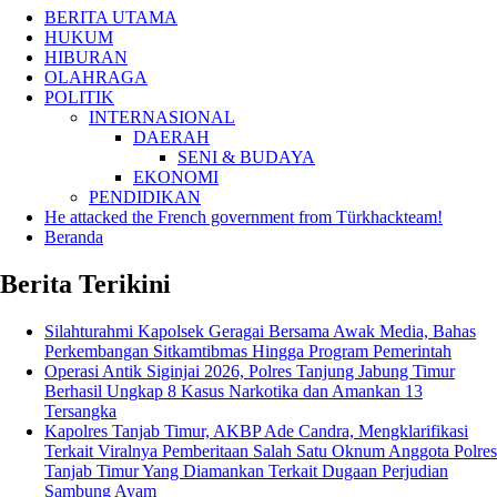
BERITA UTAMA
HUKUM
HIBURAN
OLAHRAGA
POLITIK
INTERNASIONAL
DAERAH
SENI & BUDAYA
EKONOMI
PENDIDIKAN
He attacked the French government from Türkhackteam!
Beranda
Berita Terikini
Silahturahmi Kapolsek Geragai Bersama Awak Media, Bahas
Perkembangan Sitkamtibmas Hingga Program Pemerintah
Operasi Antik Siginjai 2026, Polres Tanjung Jabung Timur
Berhasil Ungkap 8 Kasus Narkotika dan Amankan 13
Tersangka
Kapolres Tanjab Timur, AKBP Ade Candra, Mengklarifikasi
Terkait Viralnya Pemberitaan Salah Satu Oknum Anggota Polres
Tanjab Timur Yang Diamankan Terkait Dugaan Perjudian
Sambung Ayam