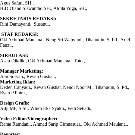
Agus Safari, SH.,
H.D Oland Siswantho,SH., Aldila Yoga, SH.,
SEKRETARIS REDAKSI:
Rini Damayanti., Susanti.,
STAF REDAKSI:
Oki Achmad Maulana., Neng Sri Wahyuni., Tihanudin, S. Pd., Arief
Fauzi.,
SIRKULASI:
Asep Dikdik., Oki Achmad Maulana., Toto.,
Manager Marketing:
Aan Sofyan., Revan Gustiar.,
Marketing Iklan:
Deden Cahyadi., Revan Gustiar, Nendi Noor M., Tihanudin, S. Pd.,
Ryan P Putra.,
Design Grafis:
Adji MF, S.St., Whidi Eka Syakti., Fedi Setiadi.,
Video Editor/Videographer:
Rama Ramdani., Ahmad Sarip Gimnastiar., Oki Achmad Maulana.,
Reporter: