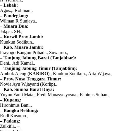
– Lebak:
Agus.,. Rohman.,
– Pandeglang:
Wilman R Sunjaya.,
– Muara Dua:
Jakpar, SH.,
– Korwil Prov Jambi:
Kunkun Sodikun.,
– Kab. Muaro Jambi:
Prayogo Bangun Pribadi., Suwarno.,
– Tanjung Jabung Barat (Tanjabbar):
Deni., Adi Kamal.,
– Tanjung Jabung Timur (Tanjabtim):
Ambok Ajeng (
KABIRO
)., Kunkun Sodikun., Aria Wijaya.,
– Prov. Nusa Tenggara Timur:
Novia Ayu Wijayanti (Korlip).,
– Kab. Sumba Barat Daya:
Yuyun Yanti Mata., Fredi Manasye yosua., Fabinus Suban.,
– Kupang:
Hironimus Bani.,
– Bangka Belitung:
Rudi Kusumo.,
– Padang:
Zulkifli.,
–