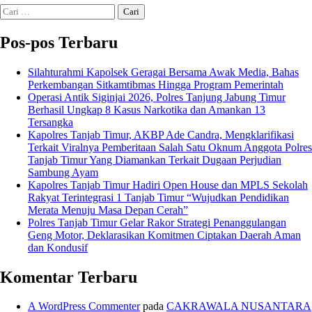
Classroom
Mail
Cari
untuk:
Pos-pos Terbaru
Silahturahmi Kapolsek Geragai Bersama Awak Media, Bahas
Perkembangan Sitkamtibmas Hingga Program Pemerintah
Operasi Antik Siginjai 2026, Polres Tanjung Jabung Timur
Berhasil Ungkap 8 Kasus Narkotika dan Amankan 13
Tersangka
Kapolres Tanjab Timur, AKBP Ade Candra, Mengklarifikasi
Terkait Viralnya Pemberitaan Salah Satu Oknum Anggota Polres
Tanjab Timur Yang Diamankan Terkait Dugaan Perjudian
Sambung Ayam
Kapolres Tanjab Timur Hadiri Open House dan MPLS Sekolah
Rakyat Terintegrasi 1 Tanjab Timur “Wujudkan Pendidikan
Merata Menuju Masa Depan Cerah”
Polres Tanjab Timur Gelar Rakor Strategi Penanggulangan
Geng Motor, Deklarasikan Komitmen Ciptakan Daerah Aman
dan Kondusif
Komentar Terbaru
A WordPress Commenter
pada
CAKRAWALA NUSANTARA