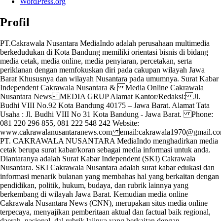
WordPress.org
Profil
PT.Cakrawala Nusantara MediaIndo adalah perusahaan multimedia
berkedudukan di Kota Bandung memiliki orientasi bisnis di bidang
media cetak, media online, media penyiaran, percetakan, serta
periklanan dengan memfokuskan diri pada cakupan wilayah Jawa
Barat Khususnya dan wilayah Nusantara pada umumnya. Surat Kabar
Independent Cakrawala Nusantara & Media Online Cakrawala
Nusantara News MEDIA GRUP Alamat Kantor/Redaksi: Jl.
Budhi VIII No.92 Kota Bandung 40175 – Jawa Barat. Alamat Tata
Usaha : Jl. Budhi VIII No 31 Kota Bandung - Jawa Barat. Phone:
081 220 296 855, 081 222 548 242 Website:
www.cakrawalanusantaranews.com email:cakrawala1970@gmail
PT. CAKRAWALA NUSANTARA MediaIndo menghadirkan media
cetak berupa surat kabar/koran sebagai media informasi untuk anda.
Diantaranya adalah Surat Kabar Independent (SKI) Cakrawala
Nusantara. SKI Cakrawala Nusantara adalah surat kabar edukasi dan
informasi menarik bulanan yang membahas hal yang berkaitan dengan
pendidikan, politik, hukum, budaya, dan rubrik lainnya yang
berkembang di wilayah Jawa Barat. Kemudian media online
Cakrawala Nusantara News (CNN), merupakan situs media online
terpecaya, menyajikan pemberitaan aktual dan factual baik regional,
daerah, nasional, dal rubrik laiinya yang berkaitan dengan