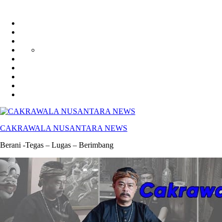
HUKUM
HIBURAN
EKONOMI
POLITIK
OLAH
PENDIDIKAN
RAGA
DAERAH
OPINI
OLAHRAGA
SENI
&
BUDAYA
CAKRAWALA NUSANTARA NEWS
Berani -Tegas – Lugas – Berimbang