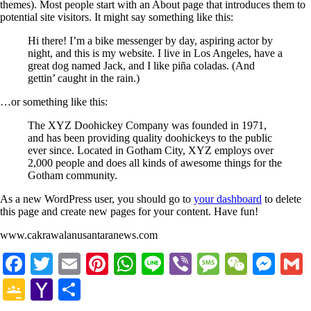
themes). Most people start with an About page that introduces them to
potential site visitors. It might say something like this:
Hi there! I’m a bike messenger by day, aspiring actor by
night, and this is my website. I live in Los Angeles, have a
great dog named Jack, and I like piña coladas. (And
gettin’ caught in the rain.)
…or something like this:
The XYZ Doohickey Company was founded in 1971,
and has been providing quality doohickeys to the public
ever since. Located in Gotham City, XYZ employs over
2,000 people and does all kinds of awesome things for the
Gotham community.
As a new WordPress user, you should go to
your dashboard
to delete
this page and create new pages for your content. Have fun!
www.cakrawalanusantaranews.com
Facebook
Twitter
Email
Pinterest
WhatsApp
Line
Viber
Message
WeCha
Mes
Google
Yahoo
Share