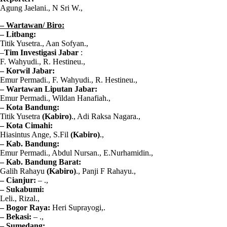
Agung Jaelani., N Sri W.,
– Wartawan/ Biro:
– Litbang:
Titik Yusetra., Aan Sofyan.,
–
Tim Investigasi Jabar
:
F. Wahyudi., R. Hestineu.,
–
Korwil Jabar:
Emur Permadi., F. Wahyudi., R. Hestineu.,
– Wartawan Liputan Jabar:
Emur Permadi., Wildan Hanafiah.,
– Kota Bandung:
Titik Yusetra
(Kabiro)
., Adi Raksa Nagara.,
– Kota Cimahi:
Hiasintus Ange, S.Fil
(Kabiro)
.,
– Kab. Bandung:
Emur Permadi., Abdul Nursan., E.Nurhamidin.,
– Kab. Bandung Barat:
Galih Rahayu
(Kabiro)
., Panji F Rahayu.,
– Cianjur:
– .,
– Sukabumi:
Leli., Rizal.,
– Bogor Raya:
Heri Suprayogi,.
– Bekasi:
– .,
– Sumedang: