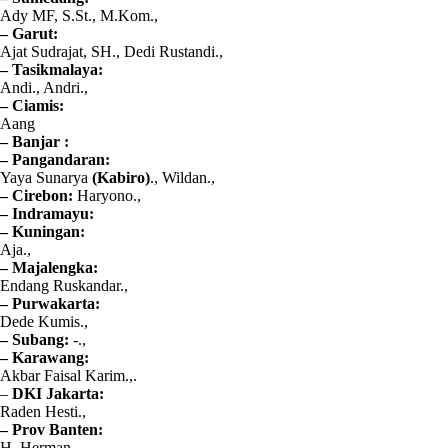
Ady MF, S.St., M.Kom.,
– Garut:
Ajat Sudrajat, SH., Dedi Rustandi.,
– Tasikmalaya:
Andi., Andri.,
– Ciamis:
Aang
– Banjar :
– Pangandaran:
Yaya Sunarya
(Kabiro)
., Wildan.,
– Cirebon:
Haryono.,
– Indramayu:
– Kuningan:
Aja.,
– Majalengka:
Endang Ruskandar.,
– Purwakarta:
Dede Kumis.,
– Subang:
-.,
– Karawang:
Akbar Faisal Karim.,.
–
DKI Jakarta:
Raden Hesti.,
– Prov Banten:
H. Herman.,