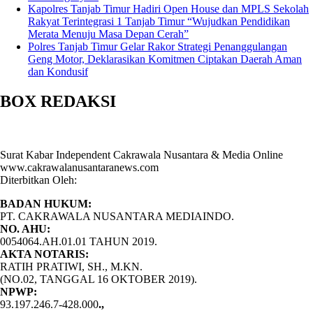
Kapolres Tanjab Timur Hadiri Open House dan MPLS Sekolah
Rakyat Terintegrasi 1 Tanjab Timur “Wujudkan Pendidikan
Merata Menuju Masa Depan Cerah”
Polres Tanjab Timur Gelar Rakor Strategi Penanggulangan
Geng Motor, Deklarasikan Komitmen Ciptakan Daerah Aman
dan Kondusif
BOX REDAKSI
Surat Kabar Independent Cakrawala Nusantara & Media Online
www.cakrawalanusantaranews.com
Diterbitkan Oleh:
BADAN HUKUM:
PT. CAKRAWALA NUSANTARA MEDIAINDO.
NO. AHU:
0054064.AH.01.01 TAHUN 2019.
AKTA NOTARIS:
RATIH PRATIWI, SH., M.KN.
(NO.02, TANGGAL 16 OKTOBER 2019).
NPWP:
93.197.246.7-428.000
.,