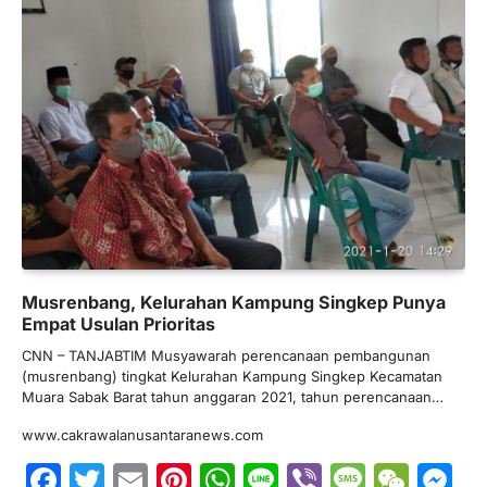
Musrenbang, Kelurahan Kampung Singkep Punya
Empat Usulan Prioritas
CNN – TANJABTIM Musyawarah perencanaan pembangunan
(musrenbang) tingkat Kelurahan Kampung Singkep Kecamatan
Muara Sabak Barat tahun anggaran 2021, tahun perencanaan…
www.cakrawalanusantaranews.com
Facebook
Twitter
Email
Pinterest
WhatsApp
Line
Viber
Messa
WeC
M