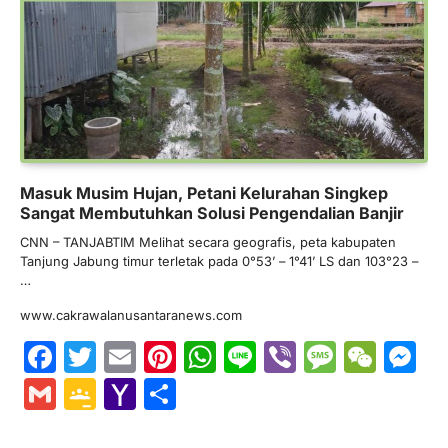
Masuk Musim Hujan, Petani Kelurahan Singkep
Sangat Membutuhkan Solusi Pengendalian Banjir
CNN – TANJABTIM Melihat secara geografis, peta kabupaten
Tanjung Jabung timur terletak pada 0°53’ – 1°41’ LS dan 103°23 –
…
www.cakrawalanusantaranews.com
Facebook
Twitter
Email
Pinterest
WhatsApp
Line
Viber
Messa
WeC
M
Gmail
Google
Yahoo
Share
Classroom
Mail