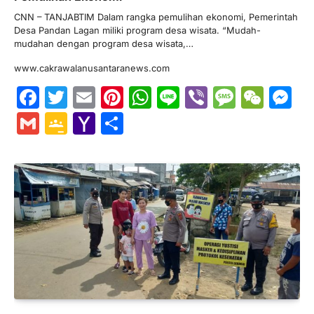
CNN – TANJABTIM Dalam rangka pemulihan ekonomi, Pemerintah
Desa Pandan Lagan miliki program desa wisata. “Mudah-
mudahan dengan program desa wisata,…
www.cakrawalanusantaranews.com
Facebook
Twitter
Email
Pinterest
WhatsApp
Line
Viber
Messa
WeC
M
Gmail
Google
Yahoo
Share
Classroom
Mail