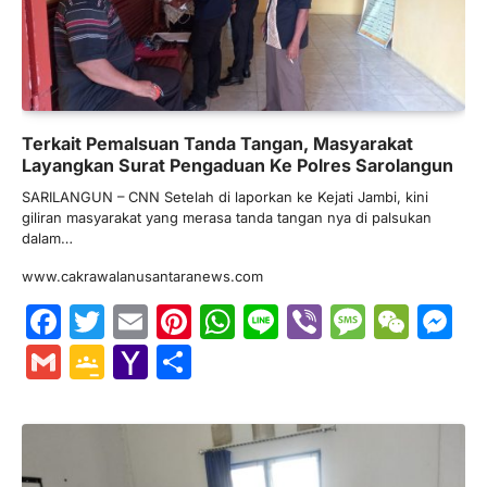
Terkait Pemalsuan Tanda Tangan, Masyarakat
Layangkan Surat Pengaduan Ke Polres Sarolangun
SARILANGUN – CNN Setelah di laporkan ke Kejati Jambi, kini
giliran masyarakat yang merasa tanda tangan nya di palsukan
dalam…
www.cakrawalanusantaranews.com
Facebook
Twitter
Email
Pinterest
WhatsApp
Line
Viber
Messa
WeC
M
Gmail
Google
Yahoo
Share
Classroom
Mail