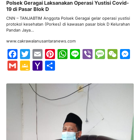
Polsek Geragai Laksanakan Operasi Yustisi Covid-
19 di Pasar Blok D
CNN – TANJABTIM Anggota Polsek Geragai gelar operasi yustisi
protokol kesehatan (Porkes) di kawasan pasar blok D Kelurahan
Pandan Jaya…
www.cakrawalanusantaranews.com
Facebook
Twitter
Email
Pinterest
WhatsApp
Line
Viber
Messa
WeC
M
Gmail
Google
Yahoo
Share
Classroom
Mail