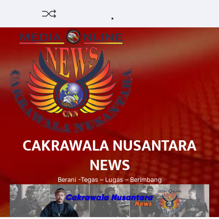
Skip
HUKUM
HIBURAN
EKONOMI
POLITIK
PENDIDIKAN
DAERAH
OPINI
OLAHRAGA
SENI
to
&
OLAH
content
BUDAYA
RAGA
CAKRAWALA NUSANTARA
NEWS
Berani -Tegas – Lugas – Berimbang