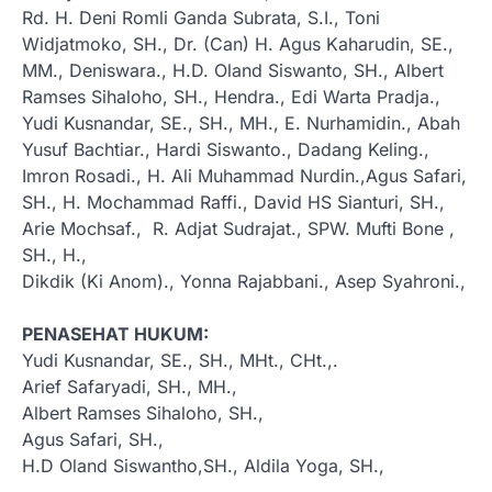
Rd. H. Deni Romli Ganda Subrata, S.I., Toni
Widjatmoko, SH., Dr. (Can) H. Agus Kaharudin, SE.,
MM., Deniswara., H.D. Oland Siswanto, SH., Albert
Ramses Sihaloho, SH., Hendra., Edi Warta Pradja.,
Yudi Kusnandar, SE., SH., MH., E. Nurhamidin., Abah
Yusuf Bachtiar., Hardi Siswanto., Dadang Keling.,
Imron Rosadi., H. Ali Muhammad Nurdin.,Agus Safari,
SH., H. Mochammad Raffi., David HS Sianturi, SH.,
Arie Mochsaf., R. Adjat Sudrajat., SPW. Mufti Bone ,
SH., H.,
Dikdik (Ki Anom)., Yonna Rajabbani., Asep Syahroni.,
PENASEHAT HUKUM:
Yudi Kusnandar, SE., SH., MHt., CHt.,.
Arief Safaryadi, SH., MH.,
Albert Ramses Sihaloho, SH.,
Agus Safari, SH.,
H.D Oland Siswantho,SH., Aldila Yoga, SH.,