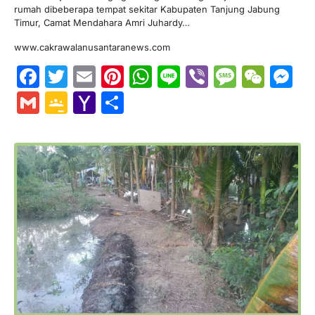
rumah dibeberapa tempat sekitar Kabupaten Tanjung Jabung
Timur, Camat Mendahara Amri Juhardy…
www.cakrawalanusantaranews.com
Facebook
Twitter
Email
Pinterest
WhatsApp
Line
Viber
Messa
WeC
M
Gmail
Google
Yahoo
Share
Classroom
Mail