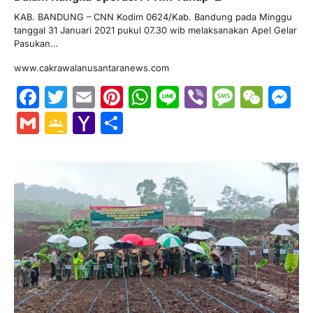
KAB. BANDUNG – CNN Kodim 0624/Kab. Bandung pada Minggu
tanggal 31 Januari 2021 pukul 07.30 wib melaksanakan Apel Gelar
Pasukan…
www.cakrawalanusantaranews.com
Facebook
Twitter
Email
Pinterest
WhatsApp
Line
Viber
Messa
WeC
M
Gmail
Google
Yahoo
Share
Classroom
Mail