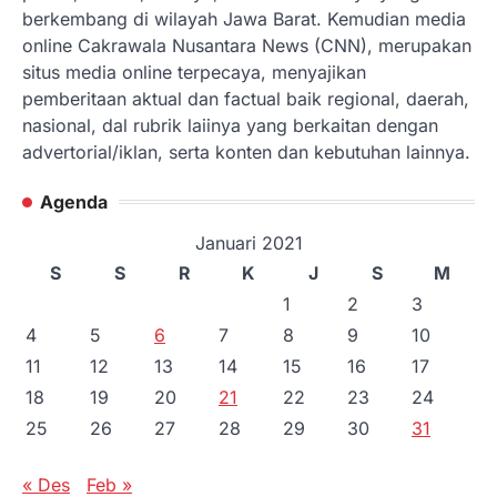
berkembang di wilayah Jawa Barat. Kemudian media
online Cakrawala Nusantara News (CNN), merupakan
situs media online terpecaya, menyajikan
pemberitaan aktual dan factual baik regional, daerah,
nasional, dal rubrik laiinya yang berkaitan dengan
advertorial/iklan, serta konten dan kebutuhan lainnya.
Agenda
Januari 2021
S
S
R
K
J
S
M
1
2
3
4
5
6
7
8
9
10
11
12
13
14
15
16
17
18
19
20
21
22
23
24
25
26
27
28
29
30
31
« Des
Feb »