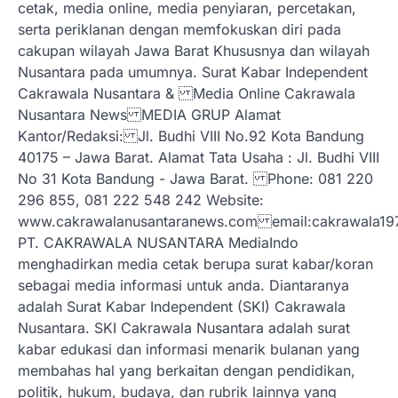
cetak, media online, media penyiaran, percetakan,
serta periklanan dengan memfokuskan diri pada
cakupan wilayah Jawa Barat Khususnya dan wilayah
Nusantara pada umumnya. Surat Kabar Independent
Cakrawala Nusantara & Media Online Cakrawala
Nusantara News MEDIA GRUP Alamat
Kantor/Redaksi: Jl. Budhi VIII No.92 Kota Bandung
40175 – Jawa Barat. Alamat Tata Usaha : Jl. Budhi VIII
No 31 Kota Bandung - Jawa Barat. Phone: 081 220
296 855, 081 222 548 242 Website:
www.cakrawalanusantaranews.com email:cakrawal
PT. CAKRAWALA NUSANTARA MediaIndo
menghadirkan media cetak berupa surat kabar/koran
sebagai media informasi untuk anda. Diantaranya
adalah Surat Kabar Independent (SKI) Cakrawala
Nusantara. SKI Cakrawala Nusantara adalah surat
kabar edukasi dan informasi menarik bulanan yang
membahas hal yang berkaitan dengan pendidikan,
politik, hukum, budaya, dan rubrik lainnya yang