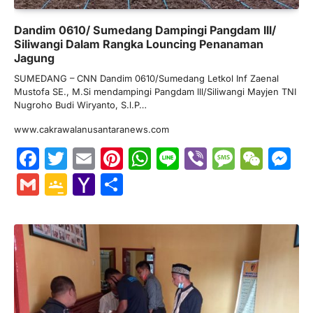
Dandim 0610/ Sumedang Dampingi Pangdam lll/
Siliwangi Dalam Rangka Louncing Penanaman
Jagung
SUMEDANG – CNN Dandim 0610/Sumedang Letkol Inf Zaenal
Mustofa SE., M.Si mendampingi Pangdam lll/Siliwangi Mayjen TNI
Nugroho Budi Wiryanto, S.l.P…
www.cakrawalanusantaranews.com
Facebook
Twitter
Email
Pinterest
WhatsApp
Line
Viber
Messa
WeC
M
Gmail
Google
Yahoo
Share
Classroom
Mail