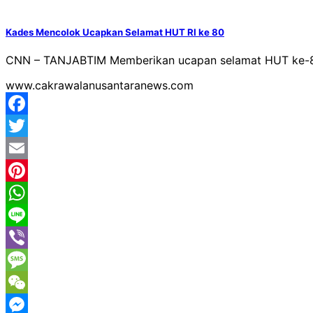
Kades Mencolok Ucapkan Selamat HUT RI ke 80
CNN – TANJABTIM Memberikan ucapan selamat HUT ke-80 R
www.cakrawalanusantaranews.com
Facebook
Twitter
Email
Pinterest
WhatsApp
Line
Viber
Message
WeChat