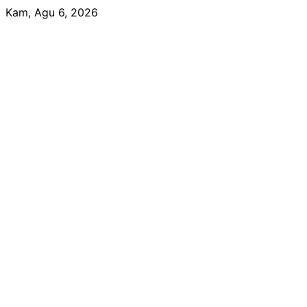
Skip
Kam, Agu 6, 2026
to
content