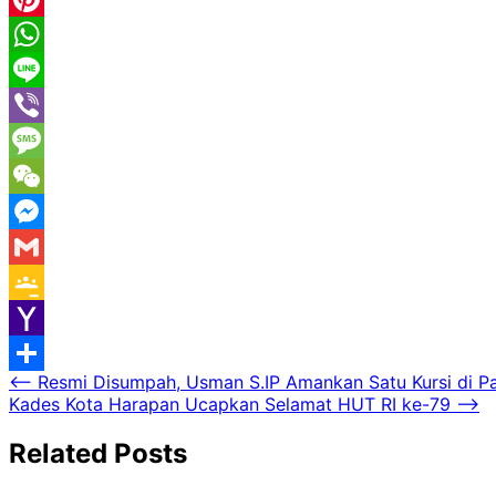
Pinterest
WhatsApp
Line
Viber
Message
WeChat
Messenger
Gmail
Google
Classroom
Yahoo
Navigasi
⟵
Resmi Disumpah, Usman S.IP Amankan Satu Kursi di P
Mail
Share
Kades Kota Harapan Ucapkan Selamat HUT RI ke-79
⟶
pos
Related Posts