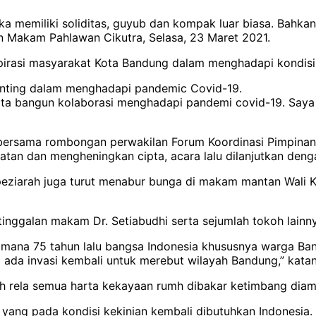
eka memiliki soliditas, guyub dan kompak luar biasa. Bahk
n Makam Pahlawan Cikutra, Selasa, 23 Maret 2021.
nspirasi masyarakat Kota Bandung dalam menghadapi kondisi 
enting dalam menghadapi pandemic Covid-19.
ub kita bangun kolaborasi menghadapi pandemi covid-19. S
 bersama rombongan perwakilan Forum Koordinasi Pimpina
atan dan mengheningkan cipta, acara lalu dilanjutkan deng
eziarah juga turut menabur bunga di makam mantan Wali 
inggalan makam Dr. Setiabudhi serta sejumlah tokoh lainny
imana 75 tahun lalu bangsa Indonesia khususnya warga B
ada invasi kembali untuk merebut wilayah Bandung,” katan
h rela semua harta kekayaan rumh dibakar ketimbang diambi
ang pada kondisi kekinian kembali dibutuhkan Indonesia. 