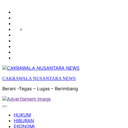
HUKUM
HIBURAN
EKONOMI
POLITIK
OLAH
PENDIDIKAN
RAGA
DAERAH
OPINI
OLAHRAGA
SENI
&
BUDAYA
CAKRAWALA NUSANTARA NEWS
Berani -Tegas – Lugas – Berimbang
HUKUM
HIBURAN
EKONOMI