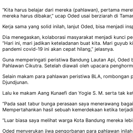
“Kita harus belajar dari mereka (pahlawan), pertama mer
mereka harus dibakar,” ucap Oded usai berziarah di Tama
Kerja sama yang solid inilah, lanjut Oded, bisa menjadi i
Dia menegaskan, kolaborasi masyarakat menjadi kunci p
“Hari ini, mari jadikan keteladanan buat kita. Mari guy
pandemi covid-19 ini akan cepat hilang,” jelasnya.
Guna memperingati peristiwa Bandung Lautan Api, Oded
Pahlawan Cikutra. Setelah diawali oleh upacara penghorm
Selain makam para pahlawan peristiwa BLA, rombongan p
Djundjunan.
Lalu ke makam Aang Kunaefi dan Yogie S. M. serta tak ket
“Pada saat tabur bunga perasaan saya menerawang baga
Mempertahankan hasil sebuah kemerdekaan ketika terjadi 
“Luar biasa saya melihat warga Kota Bandung mereka lebi
Oded menyerukan jiwa pengorbanan para pahlawan inilah y