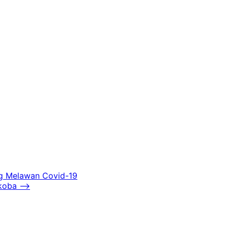
ng Melawan Covid-19
koba
⟶