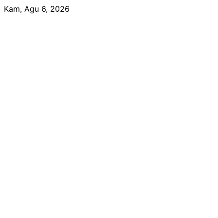
Skip
Kam, Agu 6, 2026
to
content