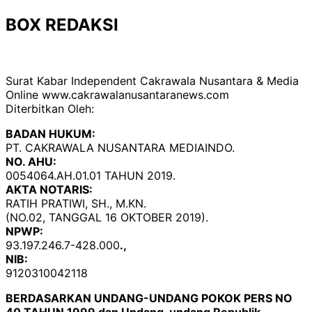
BOX REDAKSI
Surat Kabar Independent Cakrawala Nusantara & Media
Online www.cakrawalanusantaranews.com
Diterbitkan Oleh:
BADAN HUKUM:
PT. CAKRAWALA NUSANTARA MEDIAINDO.
NO. AHU:
0054064.AH.01.01 TAHUN 2019.
AKTA NOTARIS:
RATIH PRATIWI, SH., M.KN.
(NO.02, TANGGAL 16 OKTOBER 2019).
NPWP:
93.197.246.7-428.000
.,
NIB:
9120310042118
BERDASARKAN UNDANG-UNDANG POKOK PERS NO
40 TAHUN 1999 dan Undang-undang Republik