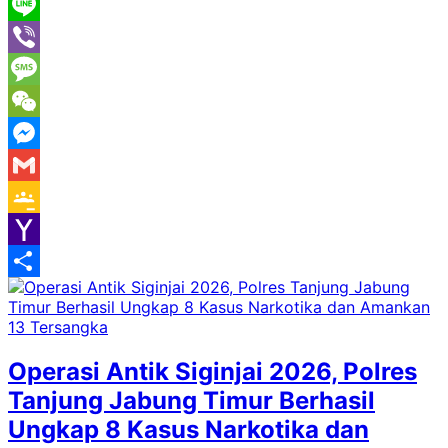
WhatsApp
Line
Viber
Message
WeChat
Messenger
Gmail
Google
Classroom
Yahoo
Mail
Share
Operasi Antik Siginjai 2026, Polres
Tanjung Jabung Timur Berhasil
Ungkap 8 Kasus Narkotika dan