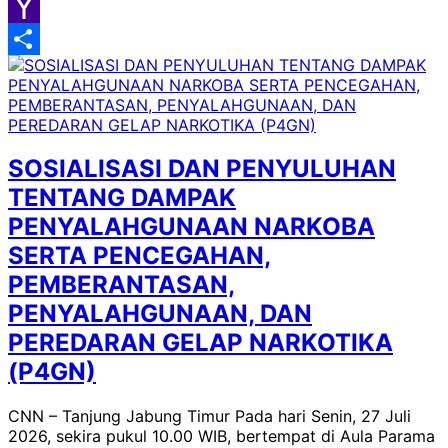
Google
Classroom
Yahoo
Mail
Share
SOSIALISASI DAN PENYULUHAN
TENTANG DAMPAK
PENYALAHGUNAAN NARKOBA
SERTA PENCEGAHAN,
PEMBERANTASAN,
PENYALAHGUNAAN, DAN
PEREDARAN GELAP NARKOTIKA
(P4GN)
CNN – Tanjung Jabung Timur Pada hari Senin, 27 Juli
2026, sekira pukul 10.00 WIB, bertempat di Aula Parama