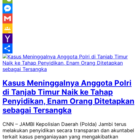
WeChat
Messenger
Gmail
Google
Classroom
Yahoo
Mail
Share
Kasus Meninggalnya Anggota Polri
di Tanjab Timur Naik ke Tahap
Penyidikan, Enam Orang Ditetapkan
sebagai Tersangka
CNN – JAMBI Kepolisian Daerah (Polda) Jambi terus
melakukan penyidikan secara transparan dan akuntabel
terkait kasus penganiayaan yang mengakibatkan