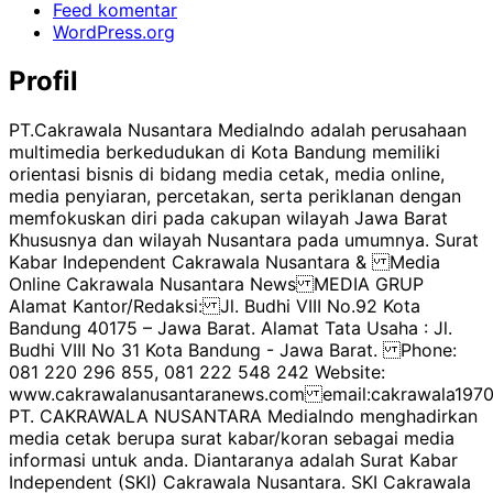
Feed komentar
WordPress.org
Profil
PT.Cakrawala Nusantara MediaIndo adalah perusahaan
multimedia berkedudukan di Kota Bandung memiliki
orientasi bisnis di bidang media cetak, media online,
media penyiaran, percetakan, serta periklanan dengan
memfokuskan diri pada cakupan wilayah Jawa Barat
Khususnya dan wilayah Nusantara pada umumnya. Surat
Kabar Independent Cakrawala Nusantara & Media
Online Cakrawala Nusantara News MEDIA GRUP
Alamat Kantor/Redaksi: Jl. Budhi VIII No.92 Kota
Bandung 40175 – Jawa Barat. Alamat Tata Usaha : Jl.
Budhi VIII No 31 Kota Bandung - Jawa Barat. Phone:
081 220 296 855, 081 222 548 242 Website:
www.cakrawalanusantaranews.com email:cakrawala1
PT. CAKRAWALA NUSANTARA MediaIndo menghadirkan
media cetak berupa surat kabar/koran sebagai media
informasi untuk anda. Diantaranya adalah Surat Kabar
Independent (SKI) Cakrawala Nusantara. SKI Cakrawala