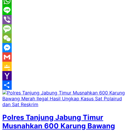
Pinterest
WhatsApp
Line
Viber
Message
WeChat
Messenger
Gmail
Google
Classroom
Yahoo
Mail
Share
Polres Tanjung Jabung Timur
Musnahkan 600 Karung Bawang