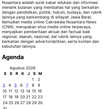
Nusantara adalah surat kabar edukasi dan informasi
menarik bulanan yang membahas hal yang berkaitan
dengan pendidikan, politik, hukum, budaya, dan rubrik
lainnya yang berkembang di wilayah Jawa Barat.
Kemudian media online Cakrawala Nusantara News
(CNN), merupakan situs media online terpecaya,
menyajikan pemberitaan aktual dan factual baik
regional, daerah, nasional, dal rubrik laiinya yang
berkaitan dengan advertorial/iklan, serta konten dan
kebutuhan lainnya.
Agenda
Agustus 2026
S
S
R
K
J
S
M
1
2
3
4
5
6
7
8
9
10
11
12
13
14
15
16
17
18
19
20
21
22
23
24
25
26
27
28
29
30
31