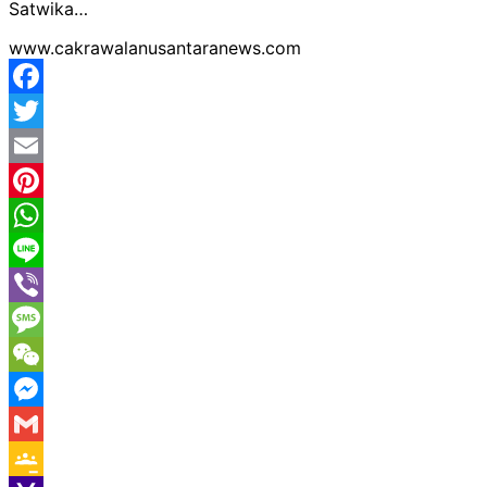
Satwika…
www.cakrawalanusantaranews.com
Facebook
Twitter
Email
Pinterest
WhatsApp
Line
Viber
Message
WeChat
Messenger
Gmail