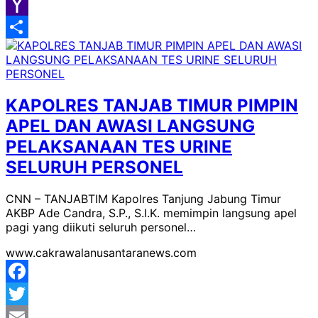
Google
Classroom
Yahoo
Mail
Share
KAPOLRES TANJAB TIMUR PIMPIN
APEL DAN AWASI LANGSUNG
PELAKSANAAN TES URINE
SELURUH PERSONEL
CNN – TANJABTIM Kapolres Tanjung Jabung Timur
AKBP Ade Candra, S.P., S.I.K. memimpin langsung apel
pagi yang diikuti seluruh personel…
www.cakrawalanusantaranews.com
Facebook
Twitter