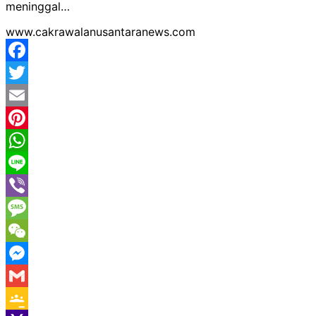
meninggal…
www.cakrawalanusantaranews.com
Facebook
Twitter
Email
Pinterest
WhatsApp
Line
Viber
Message
WeChat
Messenger
Gmail