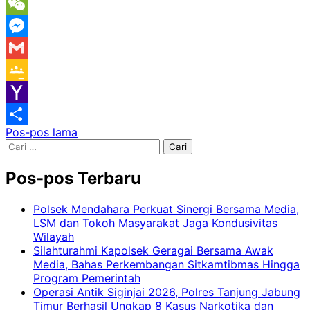
Message
WeChat
Messenger
Gmail
Google
Classroom
Yahoo
Navigasi
Pos-pos lama
Mail
Share
Cari
pos
untuk:
Pos-pos Terbaru
Polsek Mendahara Perkuat Sinergi Bersama Media,
LSM dan Tokoh Masyarakat Jaga Kondusivitas
Wilayah
Silahturahmi Kapolsek Geragai Bersama Awak
Media, Bahas Perkembangan Sitkamtibmas Hingga
Program Pemerintah
Operasi Antik Siginjai 2026, Polres Tanjung Jabung
Timur Berhasil Ungkap 8 Kasus Narkotika dan