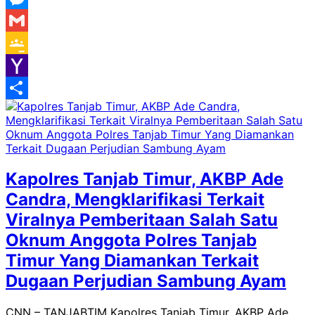
Messenger
Gmail
Google
Classroom
Yahoo
Mail
Share
Kapolres Tanjab Timur, AKBP Ade
Candra, Mengklarifikasi Terkait
Viralnya Pemberitaan Salah Satu
Oknum Anggota Polres Tanjab
Timur Yang Diamankan Terkait
Dugaan Perjudian Sambung Ayam
CNN – TANJABTIM Kapolres Tanjab Timur, AKBP Ade