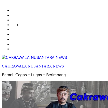
HUKUM
HIBURAN
EKONOMI
POLITIK
OLAH
PENDIDIKAN
RAGA
DAERAH
OPINI
OLAHRAGA
SENI
&
BUDAYA
CAKRAWALA NUSANTARA NEWS
Berani -Tegas – Lugas – Berimbang