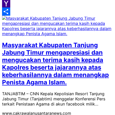
Google
Classroom
Yahoo
Mail
Share
Masyarakat Kabupaten Tanjung
Jabung Timur mengapresiasi dan
mengucakan terima kasih kepada
Kapolres beserta jajarannya atas
keberhasilannya dalam menangkap
Penista Agama Islam.
TANJABTIM – CNN Kepala Kepolisian Resort Tanjung
Jabung Timur (Tanjabtim) menggelar Konferensi Pers
terkait Penistaan Agama di akun facebook milik…
www.cakrawalanusantaranews.com