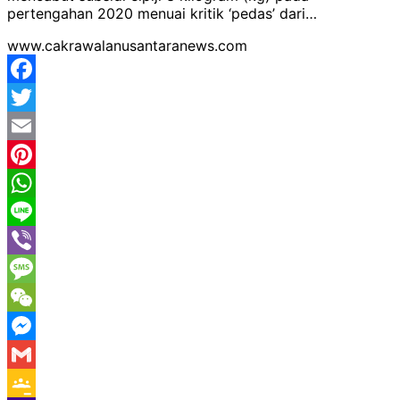
pertengahan 2020 menuai kritik ‘pedas’ dari…
www.cakrawalanusantaranews.com
Facebook
Twitter
Email
Pinterest
WhatsApp
Line
Viber
Message
WeChat
Messenger
Gmail