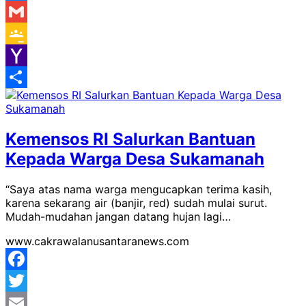
Messenger
Gmail
Google
Classroom
Yahoo
Mail
Share
Kemensos RI Salurkan Bantuan
Kepada Warga Desa Sukamanah
“Saya atas nama warga mengucapkan terima kasih,
karena sekarang air (banjir, red) sudah mulai surut.
Mudah-mudahan jangan datang hujan lagi…
www.cakrawalanusantaranews.com
Facebook
Twitter