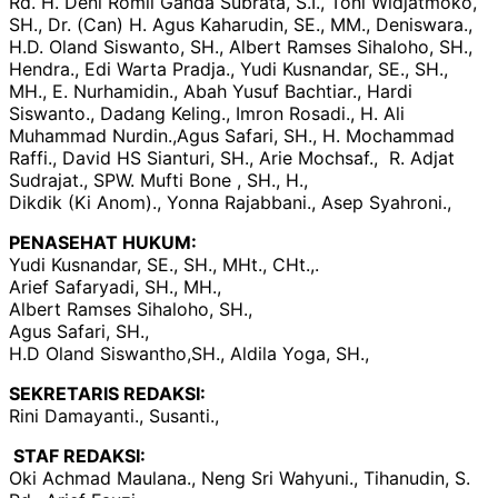
Rd. H. Deni Romli Ganda Subrata, S.I., Toni Widjatmoko,
SH., Dr. (Can) H. Agus Kaharudin, SE., MM., Deniswara.,
H.D. Oland Siswanto, SH., Albert Ramses Sihaloho, SH.,
Hendra., Edi Warta Pradja., Yudi Kusnandar, SE., SH.,
MH., E. Nurhamidin., Abah Yusuf Bachtiar., Hardi
Siswanto., Dadang Keling., Imron Rosadi., H. Ali
Muhammad Nurdin.,Agus Safari, SH., H. Mochammad
Raffi., David HS Sianturi, SH., Arie Mochsaf., R. Adjat
Sudrajat., SPW. Mufti Bone , SH., H.,
Dikdik (Ki Anom)., Yonna Rajabbani., Asep Syahroni.,
PENASEHAT HUKUM:
Yudi Kusnandar, SE., SH., MHt., CHt.,.
Arief Safaryadi, SH., MH.,
Albert Ramses Sihaloho, SH.,
Agus Safari, SH.,
H.D Oland Siswantho,SH., Aldila Yoga, SH.,
SEKRETARIS REDAKSI:
Rini Damayanti., Susanti.,
STAF REDAKSI:
Oki Achmad Maulana., Neng Sri Wahyuni., Tihanudin, S.