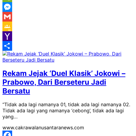
WeChat
Messenger
Gmail
Google
Classroom
Yahoo
Mail
Share
Rekam Jejak ‘Duel Klasik’ Jokowi –
Prabowo, Dari Berseteru Jadi
Bersatu
“Tidak ada lagi namanya 01, tidak ada lagi namanya 02.
Tidak ada lagi yang namanya ‘cebong’, tidak ada lagi
yang…
www.cakrawalanusantaranews.com