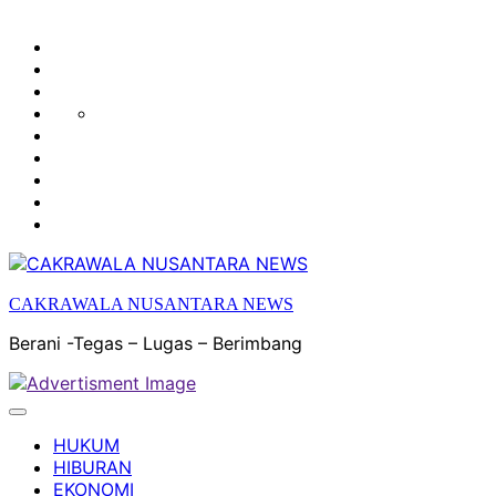
HUKUM
HIBURAN
EKONOMI
POLITIK
OLAH
PENDIDIKAN
RAGA
DAERAH
OPINI
OLAHRAGA
SENI
&
BUDAYA
CAKRAWALA NUSANTARA NEWS
Berani -Tegas – Lugas – Berimbang
HUKUM
HIBURAN
EKONOMI