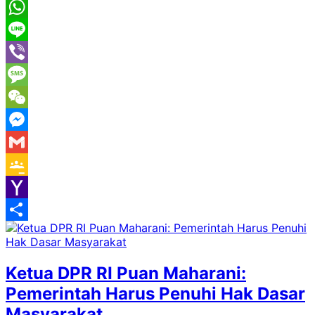
Pinterest
WhatsApp
Line
Viber
Message
WeChat
Messenger
Gmail
Google
Classroom
Yahoo
Mail
Share
Ketua DPR RI Puan Maharani:
Pemerintah Harus Penuhi Hak Dasar
Masyarakat