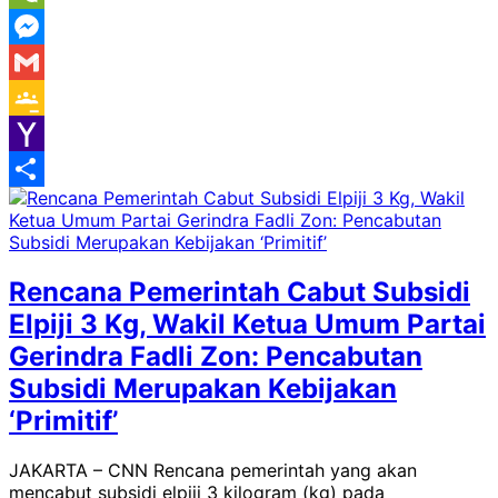
WeChat
Messenger
Gmail
Google
Classroom
Yahoo
Mail
Share
Rencana Pemerintah Cabut Subsidi
Elpiji 3 Kg, Wakil Ketua Umum Partai
Gerindra Fadli Zon: Pencabutan
Subsidi Merupakan Kebijakan
‘Primitif’
JAKARTA – CNN Rencana pemerintah yang akan
mencabut subsidi elpiji 3 kilogram (kg) pada