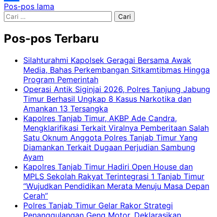
Navigasi
Pos-pos lama
Mail
Share
Cari
pos
untuk:
Pos-pos Terbaru
Silahturahmi Kapolsek Geragai Bersama Awak
Media, Bahas Perkembangan Sitkamtibmas Hingga
Program Pemerintah
Operasi Antik Siginjai 2026, Polres Tanjung Jabung
Timur Berhasil Ungkap 8 Kasus Narkotika dan
Amankan 13 Tersangka
Kapolres Tanjab Timur, AKBP Ade Candra,
Mengklarifikasi Terkait Viralnya Pemberitaan Salah
Satu Oknum Anggota Polres Tanjab Timur Yang
Diamankan Terkait Dugaan Perjudian Sambung
Ayam
Kapolres Tanjab Timur Hadiri Open House dan
MPLS Sekolah Rakyat Terintegrasi 1 Tanjab Timur
“Wujudkan Pendidikan Merata Menuju Masa Depan
Cerah”
Polres Tanjab Timur Gelar Rakor Strategi
Penanggulangan Geng Motor, Deklarasikan