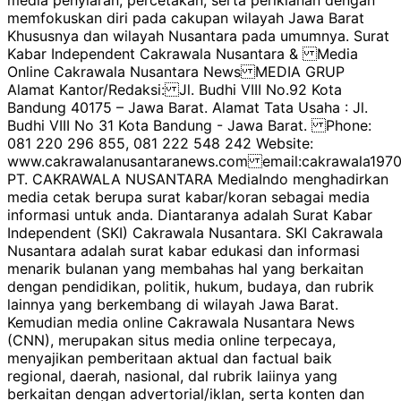
memfokuskan diri pada cakupan wilayah Jawa Barat
Khususnya dan wilayah Nusantara pada umumnya. Surat
Kabar Independent Cakrawala Nusantara & Media
Online Cakrawala Nusantara News MEDIA GRUP
Alamat Kantor/Redaksi: Jl. Budhi VIII No.92 Kota
Bandung 40175 – Jawa Barat. Alamat Tata Usaha : Jl.
Budhi VIII No 31 Kota Bandung - Jawa Barat. Phone:
081 220 296 855, 081 222 548 242 Website:
www.cakrawalanusantaranews.com email:cakrawala1
PT. CAKRAWALA NUSANTARA MediaIndo menghadirkan
media cetak berupa surat kabar/koran sebagai media
informasi untuk anda. Diantaranya adalah Surat Kabar
Independent (SKI) Cakrawala Nusantara. SKI Cakrawala
Nusantara adalah surat kabar edukasi dan informasi
menarik bulanan yang membahas hal yang berkaitan
dengan pendidikan, politik, hukum, budaya, dan rubrik
lainnya yang berkembang di wilayah Jawa Barat.
Kemudian media online Cakrawala Nusantara News
(CNN), merupakan situs media online terpecaya,
menyajikan pemberitaan aktual dan factual baik
regional, daerah, nasional, dal rubrik laiinya yang
berkaitan dengan advertorial/iklan, serta konten dan