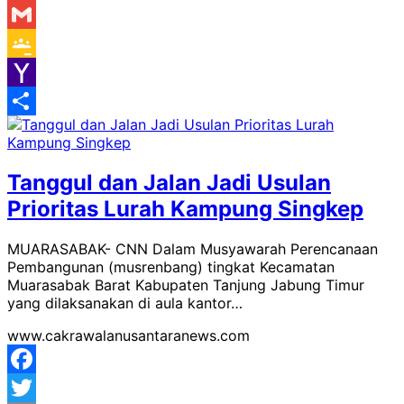
Messenger
Gmail
Google
Classroom
Yahoo
Mail
Share
Tanggul dan Jalan Jadi Usulan
Prioritas Lurah Kampung Singkep
MUARASABAK- CNN Dalam Musyawarah Perencanaan
Pembangunan (musrenbang) tingkat Kecamatan
Muarasabak Barat Kabupaten Tanjung Jabung Timur
yang dilaksanakan di aula kantor…
www.cakrawalanusantaranews.com
Facebook