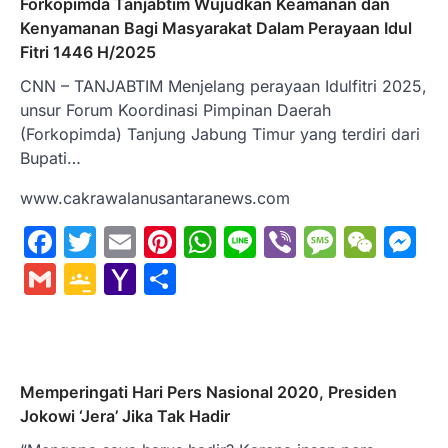
Forkopimda Tanjabtim Wujudkan Keamanan dan
Kenyamanan Bagi Masyarakat Dalam Perayaan Idul
Fitri 1446 H/2025
CNN – TANJABTIM Menjelang perayaan Idulfitri 2025,
unsur Forum Koordinasi Pimpinan Daerah
(Forkopimda) Tanjung Jabung Timur yang terdiri dari
Bupati…
www.cakrawalanusantaranews.com
Facebook
Twitter
Email
Pinterest
WhatsApp
Line
Viber
Messa
WeC
M
Gmail
Google
Yahoo
Share
Classroom
Mail
Memperingati Hari Pers Nasional 2020, Presiden
Jokowi ‘Jera’ Jika Tak Hadir