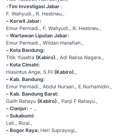
–
Tim Investigasi Jabar
:
F. Wahyudi., R. Hestineu.,
–
Korwil Jabar:
Emur Permadi., F. Wahyudi., R. Hestineu.,
– Wartawan Liputan Jabar:
Emur Permadi., Wildan Hanafiah.,
– Kota Bandung:
Titik Yusetra
(Kabiro)
., Adi Raksa Nagara.,
– Kota Cimahi:
Hiasintus Ange, S.Fil
(Kabiro)
.,
– Kab. Bandung:
Emur Permadi., Abdul Nursan., E.Nurhamidin.,
– Kab. Bandung Barat:
Galih Rahayu
(Kabiro)
., Panji F Rahayu.,
– Cianjur:
– .,
– Sukabumi:
Leli., Rizal.,
– Bogor Raya:
Heri Suprayogi,.