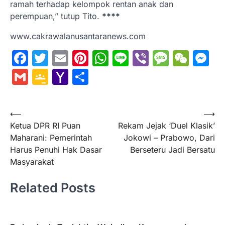
ramah terhadap kelompok rentan anak dan
perempuan,” tutup Tito.
****
www.cakrawalanusantaranews.com
Facebook
Twitter
Email
Pinterest
WhatsApp
Line
Viber
Messa
WeC
M
Gmail
Google
Yahoo
Share
Classroom
Mail
Navigasi
⟵
⟶
Ketua DPR RI Puan
Rekam Jejak ‘Duel Klasik’
pos
Maharani: Pemerintah
Jokowi – Prabowo, Dari
Harus Penuhi Hak Dasar
Berseteru Jadi Bersatu
Masyarakat
Related Posts