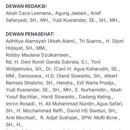
DEWAN REDAKSI:
Abah Caca Lesmana., Agung Jaelani., Arief
Safaryadi, SH., MH., Yudi Kusnandar, SE., SH., MH.,
DEWAN PENASEHAT:
Adhitiya Alamsyah (Abah Alam)., Tri Suarno., H. Djoni
Hidayat, SH., MM.,
Robby Maulana Dzulkarnaen.,
Rd. H. Deni Romli Ganda Subrata, S.I., Toni
Widjatmoko, SH., Dr. (Can) H. Agus Kaharudin, SE.,
MM., Deniswara., H.D. Oland Siswanto, SH., Albert
Ramses Sihaloho, SH., Hendra., Edi Warta Pradja.,
Yudi Kusnandar, SE., SH., MH., E. Nurhamidin., Abah
Yusuf Bachtiar., Hardi Siswanto., Dadang Keling.,
Imron Rosadi., H. Ali Muhammad Nurdin.,Agus Safari,
SH., H. Mochammad Raffi., David HS Sianturi, SH.,
Arie Mochsaf., R. Adjat Sudrajat., SPW. Mufti Bone ,
SH., H.,