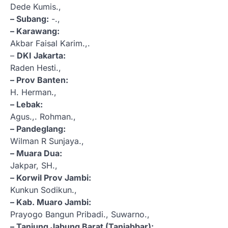
Dede Kumis.,
– Subang:
-.,
– Karawang:
Akbar Faisal Karim.,.
–
DKI Jakarta:
Raden Hesti.,
– Prov Banten:
H. Herman.,
– Lebak:
Agus.,. Rohman.,
– Pandeglang:
Wilman R Sunjaya.,
– Muara Dua:
Jakpar, SH.,
– Korwil Prov Jambi:
Kunkun Sodikun.,
– Kab. Muaro Jambi:
Prayogo Bangun Pribadi., Suwarno.,
– Tanjung Jabung Barat (Tanjabbar):