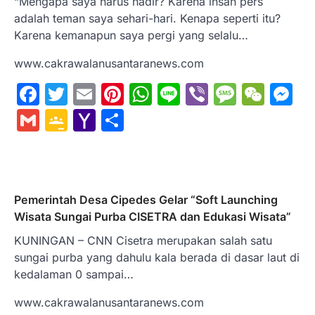
“Mengapa saya harus hadir? Karena insan pers
adalah teman saya sehari-hari. Kenapa seperti itu?
Karena kemanapun saya pergi yang selalu…
www.cakrawalanusantaranews.com
Facebook
Twitter
Email
Pinterest
WhatsApp
Line
Viber
Messa
WeC
M
Gmail
Google
Yahoo
Share
Classroom
Mail
Pemerintah Desa Cipedes Gelar “Soft Launching
Wisata Sungai Purba CISETRA dan Edukasi Wisata”
KUNINGAN – CNN Cisetra merupakan salah satu
sungai purba yang dahulu kala berada di dasar laut di
kedalaman 0 sampai…
www.cakrawalanusantaranews.com