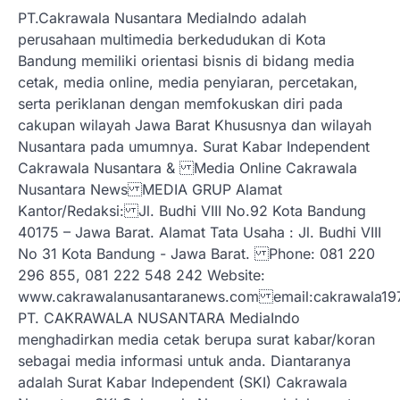
PT.Cakrawala Nusantara MediaIndo adalah
perusahaan multimedia berkedudukan di Kota
Bandung memiliki orientasi bisnis di bidang media
cetak, media online, media penyiaran, percetakan,
serta periklanan dengan memfokuskan diri pada
cakupan wilayah Jawa Barat Khususnya dan wilayah
Nusantara pada umumnya. Surat Kabar Independent
Cakrawala Nusantara & Media Online Cakrawala
Nusantara News MEDIA GRUP Alamat
Kantor/Redaksi: Jl. Budhi VIII No.92 Kota Bandung
40175 – Jawa Barat. Alamat Tata Usaha : Jl. Budhi VIII
No 31 Kota Bandung - Jawa Barat. Phone: 081 220
296 855, 081 222 548 242 Website:
www.cakrawalanusantaranews.com email:cakrawal
PT. CAKRAWALA NUSANTARA MediaIndo
menghadirkan media cetak berupa surat kabar/koran
sebagai media informasi untuk anda. Diantaranya
adalah Surat Kabar Independent (SKI) Cakrawala