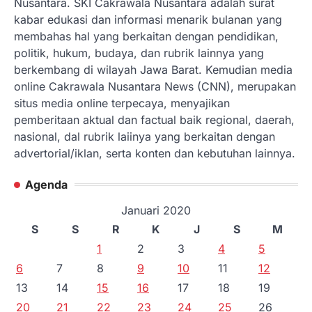
Nusantara. SKI Cakrawala Nusantara adalah surat
kabar edukasi dan informasi menarik bulanan yang
membahas hal yang berkaitan dengan pendidikan,
politik, hukum, budaya, dan rubrik lainnya yang
berkembang di wilayah Jawa Barat. Kemudian media
online Cakrawala Nusantara News (CNN), merupakan
situs media online terpecaya, menyajikan
pemberitaan aktual dan factual baik regional, daerah,
nasional, dal rubrik laiinya yang berkaitan dengan
advertorial/iklan, serta konten dan kebutuhan lainnya.
Agenda
Januari 2020
S
S
R
K
J
S
M
1
2
3
4
5
6
7
8
9
10
11
12
13
14
15
16
17
18
19
20
21
22
23
24
25
26