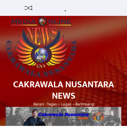
Skip
HUKUM
HIBURAN
EKONOMI
POLITIK
PENDIDIKAN
DAERAH
OPINI
OLAHRAGA
SENI
to
&
OLAH
content
BUDAYA
RAGA
CAKRAWALA NUSANTARA
NEWS
Berani -Tegas – Lugas – Berimbang