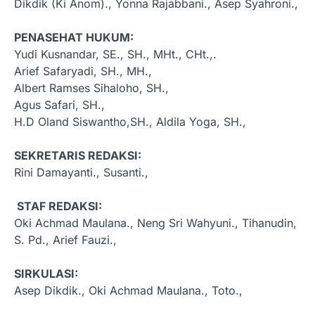
Dikdik (Ki Anom)., Yonna Rajabbani., Asep Syahroni.,
PENASEHAT HUKUM:
Yudi Kusnandar, SE., SH., MHt., CHt.,.
Arief Safaryadi, SH., MH.,
Albert Ramses Sihaloho, SH.,
Agus Safari, SH.,
H.D Oland Siswantho,SH., Aldila Yoga, SH.,
SEKRETARIS REDAKSI:
Rini Damayanti., Susanti.,
STAF REDAKSI:
Oki Achmad Maulana., Neng Sri Wahyuni., Tihanudin,
S. Pd., Arief Fauzi.,
SIRKULASI:
Asep Dikdik., Oki Achmad Maulana., Toto.,