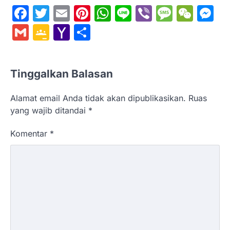
Facebook
Twitter
Email
Pinterest
WhatsApp
Line
Viber
Messa
WeC
M
Gmail
Google
Yahoo
Share
Classroom
Mail
Tinggalkan Balasan
Alamat email Anda tidak akan dipublikasikan.
Ruas
yang wajib ditandai
*
Komentar
*