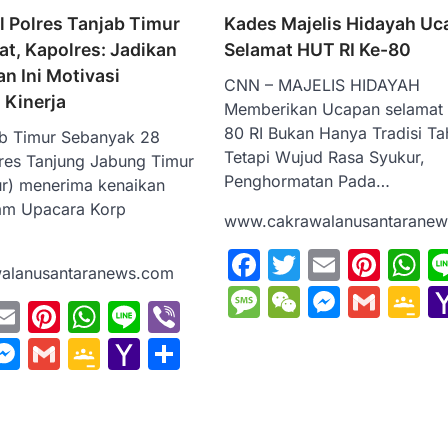
l Polres Tanjab Timur
Kades Majelis Hidayah U
at, Kapolres: Jadikan
Selamat HUT RI Ke-80
n Ini Motivasi
CNN – MAJELIS HIDAYAH
 Kinerja
Memberikan Ucapan selamat
80 RI Bukan Hanya Tradisi Ta
b Timur Sebanyak 28
Tetapi Wujud Rasa Syukur,
lres Tanjung Jabung Timur
Penghormatan Pada…
ur) menerima kenaikan
am Upacara Korp
www.cakrawalanusantarane
Facebook
Twitter
Email
Pint
W
alanusantaranews.com
Message
WeChat
Messe
Gma
G
ebook
witter
Email
Pinterest
WhatsApp
Line
Viber
C
sage
eChat
Messenger
Gmail
Google
Yahoo
Share
Classroom
Mail