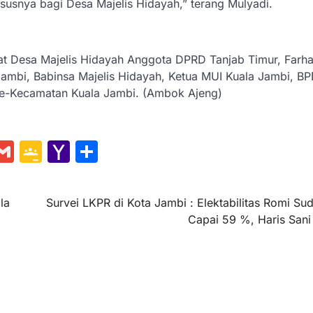
ususnya bagi Desa Majelis Hidayah,” terang Mulyadi.
at Desa Majelis Hidayah Anggota DPRD Tanjab Timur, Farh
Jambi, Babinsa Majelis Hidayah, Ketua MUI Kuala Jambi, BP
se-Kecamatan Kuala Jambi. (Ambok Ajeng)
ge
hat
essenger
Gmail
Google
Yahoo
Share
Classroom
Mail
la
Survei LKPR di Kota Jambi : Elektabilitas Romi Su
Capai 59 %, Haris San