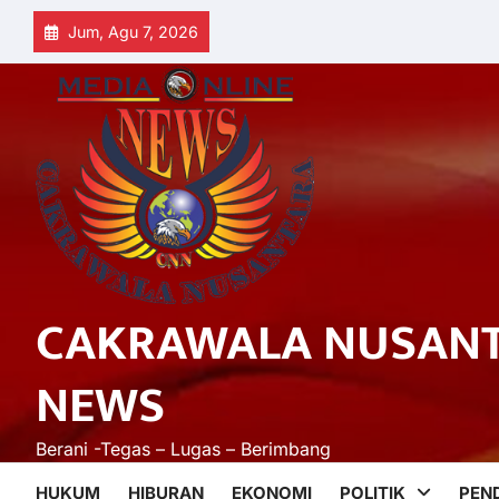
Skip
Jum, Agu 7, 2026
to
content
CAKRAWALA NUSAN
NEWS
Berani -Tegas – Lugas – Berimbang
HUKUM
HIBURAN
EKONOMI
POLITIK
PEN