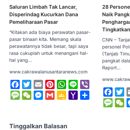
Saluran Limbah Tak Lancar,
28 Persone
Disperindag Kucurkan Dana
Naik Pangk
Pemeliharaan Pasar
Penghargaa
Tingkatkan
“Kitakan ada biaya perawatan pasar-
pasar binaan kita. Memang skala
CNN – Tanja
perawatannya tidak besar, tapi saya
personel Po
rasa cukuplah untuk menangani hal-
(Tanjab Tim
hal yang…
pangkat dal
Raport…
www.cakrawalanusantaranews.com
www.cakraw
Facebook
Twitter
Email
Pinterest
WhatsApp
Line
Viber
Fac
T
Message
WeChat
Messenger
Gmail
Google
Yahoo
Share
Mes
W
Classroom
Mail
Tinggalkan Balasan