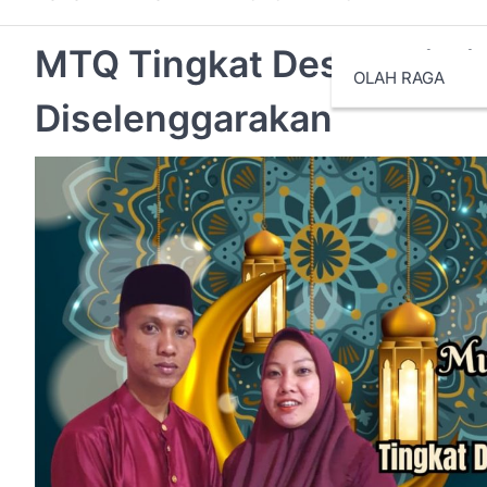
MTQ Tingkat Desa Majeli
OLAH RAGA
Diselenggarakan