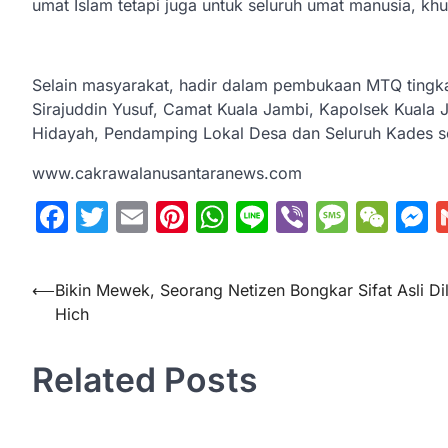
umat Islam tetapi juga untuk seluruh umat manusia, kh
Selain masyarakat, hadir dalam pembukaan MTQ tingk
Sirajuddin Yusuf, Camat Kuala Jambi, Kapolsek Kuala 
Hidayah, Pendamping Lokal Desa dan Seluruh Kades 
www.cakrawalanusantaranews.com
Facebook
Twitter
Email
Pinterest
WhatsApp
Line
Viber
Messa
WeC
M
Navigasi
⟵
Bikin Mewek, Seorang Netizen Bongkar Sifat Asli Dil
Hich
pos
Related Posts