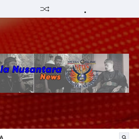
HUKUM
HIBURAN
EKONOMI
POLITIK
PENDIDIKAN
DAERAH
OPINI
OLAHRAG
SENI
OLAH
&
RAGA
BUDAY
YA