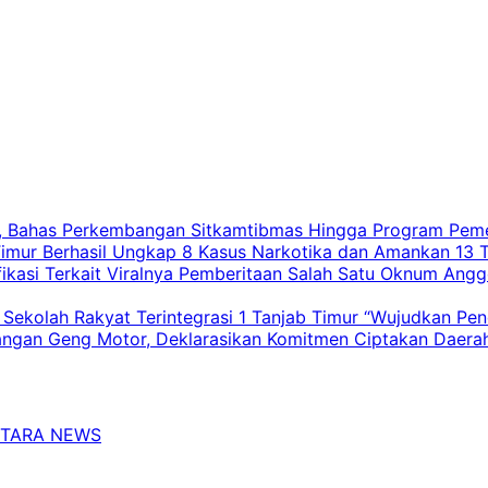
a, Bahas Perkembangan Sitkamtibmas Hingga Program Peme
 Timur Berhasil Ungkap 8 Kasus Narkotika dan Amankan 13 
fikasi Terkait Viralnya Pemberitaan Salah Satu Oknum Ang
Sekolah Rakyat Terintegrasi 1 Tanjab Timur “Wujudkan Pe
langan Geng Motor, Deklarasikan Komitmen Ciptakan Daer
TARA NEWS