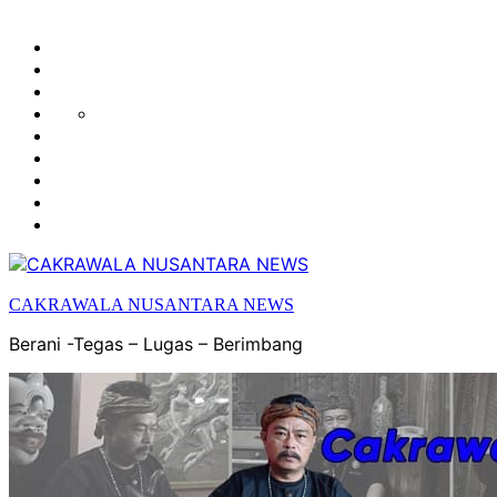
HUKUM
HIBURAN
EKONOMI
POLITIK
OLAH
PENDIDIKAN
RAGA
DAERAH
OPINI
OLAHRAGA
SENI
&
BUDAYA
CAKRAWALA NUSANTARA NEWS
Berani -Tegas – Lugas – Berimbang