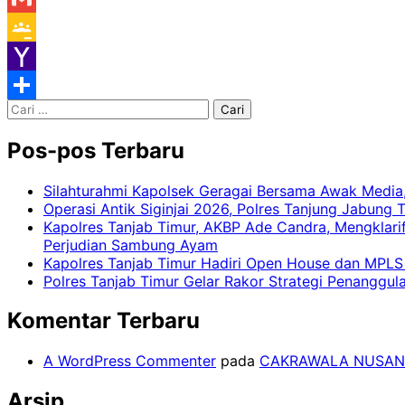
Gmail
Google
Classroom
Yahoo
Cari
Mail
Share
untuk:
Pos-pos Terbaru
Silahturahmi Kapolsek Geragai Bersama Awak Medi
Operasi Antik Siginjai 2026, Polres Tanjung Jabung
Kapolres Tanjab Timur, AKBP Ade Candra, Mengklari
Perjudian Sambung Ayam
Kapolres Tanjab Timur Hadiri Open House dan MPLS 
Polres Tanjab Timur Gelar Rakor Strategi Penanggu
Komentar Terbaru
A WordPress Commenter
pada
CAKRAWALA NUSAN
Arsip