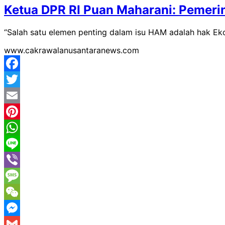
Ketua DPR RI Puan Maharani: Pemeri
“Salah satu elemen penting dalam isu HAM adalah hak E
www.cakrawalanusantaranews.com
Facebook
Twitter
Email
Pinterest
WhatsApp
Line
Viber
Message
WeChat
Messenger