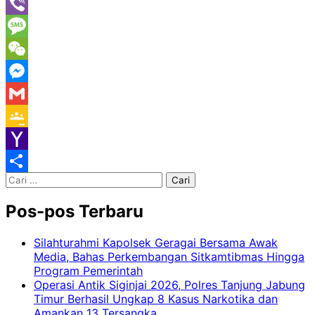
Line
Viber
Message
WeChat
Messenger
Gmail
Google
Classroom
Yahoo
Cari
Mail
Share
untuk:
Pos-pos Terbaru
Silahturahmi Kapolsek Geragai Bersama Awak
Media, Bahas Perkembangan Sitkamtibmas Hingga
Program Pemerintah
Operasi Antik Siginjai 2026, Polres Tanjung Jabung
Timur Berhasil Ungkap 8 Kasus Narkotika dan
Amankan 13 Tersangka