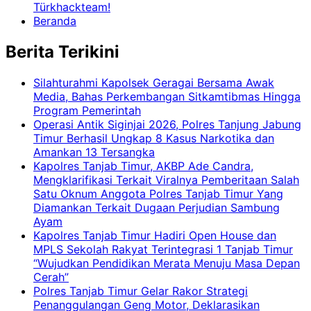
Türkhackteam!
Beranda
Berita Terikini
Silahturahmi Kapolsek Geragai Bersama Awak
Media, Bahas Perkembangan Sitkamtibmas Hingga
Program Pemerintah
Operasi Antik Siginjai 2026, Polres Tanjung Jabung
Timur Berhasil Ungkap 8 Kasus Narkotika dan
Amankan 13 Tersangka
Kapolres Tanjab Timur, AKBP Ade Candra,
Mengklarifikasi Terkait Viralnya Pemberitaan Salah
Satu Oknum Anggota Polres Tanjab Timur Yang
Diamankan Terkait Dugaan Perjudian Sambung
Ayam
Kapolres Tanjab Timur Hadiri Open House dan
MPLS Sekolah Rakyat Terintegrasi 1 Tanjab Timur
“Wujudkan Pendidikan Merata Menuju Masa Depan
Cerah”
Polres Tanjab Timur Gelar Rakor Strategi
Penanggulangan Geng Motor, Deklarasikan