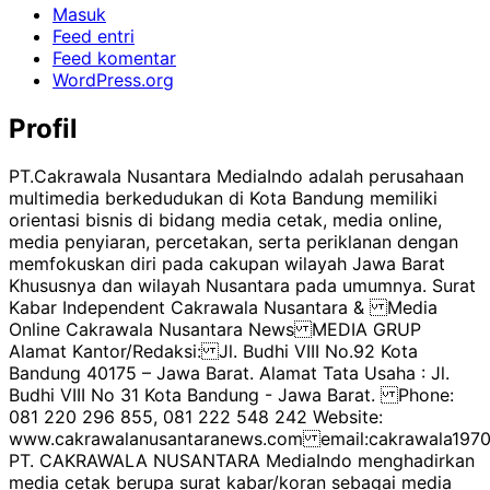
Masuk
Feed entri
Feed komentar
WordPress.org
Profil
PT.Cakrawala Nusantara MediaIndo adalah perusahaan
multimedia berkedudukan di Kota Bandung memiliki
orientasi bisnis di bidang media cetak, media online,
media penyiaran, percetakan, serta periklanan dengan
memfokuskan diri pada cakupan wilayah Jawa Barat
Khususnya dan wilayah Nusantara pada umumnya. Surat
Kabar Independent Cakrawala Nusantara & Media
Online Cakrawala Nusantara News MEDIA GRUP
Alamat Kantor/Redaksi: Jl. Budhi VIII No.92 Kota
Bandung 40175 – Jawa Barat. Alamat Tata Usaha : Jl.
Budhi VIII No 31 Kota Bandung - Jawa Barat. Phone:
081 220 296 855, 081 222 548 242 Website:
www.cakrawalanusantaranews.com email:cakrawala1
PT. CAKRAWALA NUSANTARA MediaIndo menghadirkan
media cetak berupa surat kabar/koran sebagai media