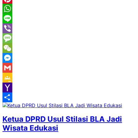
Pinterest
WhatsApp
Line
Viber
Message
WeChat
Messenger
Gmail
Google
Classroom
Yahoo
Mail
Share
Ketua DPRD Usul Stilasi BLA Jadi
Wisata Edukasi