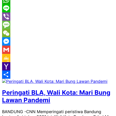
WhatsApp
Line
Viber
Message
WeChat
Messenger
Gmail
Google
Classroom
Yahoo
Mail
Share
Peringati BLA, Wali Kota: Mari Bung
Lawan Pandemi
BANDUNG -CNN Memperingati peristiwa Bandung