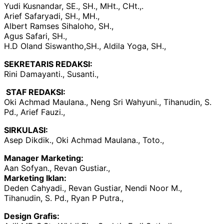
Yudi Kusnandar, SE., SH., MHt., CHt.,.
Arief Safaryadi, SH., MH.,
Albert Ramses Sihaloho, SH.,
Agus Safari, SH.,
H.D Oland Siswantho,SH., Aldila Yoga, SH.,
SEKRETARIS REDAKSI:
Rini Damayanti., Susanti.,
STAF REDAKSI:
Oki Achmad Maulana., Neng Sri Wahyuni., Tihanudin, S.
Pd., Arief Fauzi.,
SIRKULASI:
Asep Dikdik., Oki Achmad Maulana., Toto.,
Manager Marketing:
Aan Sofyan., Revan Gustiar.,
Marketing Iklan:
Deden Cahyadi., Revan Gustiar, Nendi Noor M.,
Tihanudin, S. Pd., Ryan P Putra.,
Design Grafis: