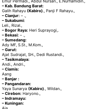
Emur Permadi., Abdul Nursan., E.Nurhamidin.,
– Kab. Bandung Barat:
Galih Rahayu
(Kabiro)
., Panji F Rahayu.,
– Cianjur:
– .,
– Sukabumi:
Leli., Rizal.,
– Bogor Raya:
Heri Suprayogi,.
– Bekasi:
– .,
– Sumedang:
Ady MF, S.St., M.Kom.,
– Garut:
Ajat Sudrajat, SH., Dedi Rustandi.,
– Tasikmalaya:
Andi., Andri.,
– Ciamis:
Aang
– Banjar :
– Pangandaran:
Yaya Sunarya
(Kabiro)
., Wildan.,
– Cirebon:
Haryono.,
– Indramayu:
– Kuningan:
Aja.,