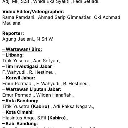
Adji MF, S.St., Whidi Eka Syakti., Fedi Setiadi.,
Video Editor/Videographer:
Rama Ramdani., Ahmad Sarip Gimnastiar., Oki Achmad
Maulana.,
Reporter:
Agung Jaelani., N Sri W.,
– Wartawan/ Biro:
– Litbang:
Titik Yusetra., Aan Sofyan.,
–
Tim Investigasi Jabar
:
F. Wahyudi., R. Hestineu.,
–
Korwil Jabar:
Emur Permadi., F. Wahyudi., R. Hestineu.,
– Wartawan Liputan Jabar:
Emur Permadi., Wildan Hanafiah.,
– Kota Bandung:
Titik Yusetra
(Kabiro)
., Adi Raksa Nagara.,
– Kota Cimahi:
Hiasintus Ange, S.Fil
(Kabiro)
.,
– Kab. Bandung: