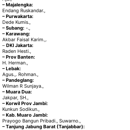
– Majalengka:
Endang Ruskandar.,
– Purwakarta:
Dede Kumis.,
– Subang:
-.,
– Karawang:
Akbar Faisal Karim.,.
–
DKI Jakarta:
Raden Hesti.,
– Prov Banten:
H. Herman.,
– Lebak:
Agus.,. Rohman.,
– Pandeglang:
Wilman R Sunjaya.,
– Muara Dua:
Jakpar, SH.,
– Korwil Prov Jambi:
Kunkun Sodikun.,
– Kab. Muaro Jambi:
Prayogo Bangun Pribadi., Suwarno.,
– Tanjung Jabung Barat (Tanjabbar):