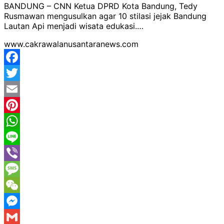
BANDUNG – CNN Ketua DPRD Kota Bandung, Tedy
Rusmawan mengusulkan agar 10 stilasi jejak Bandung
Lautan Api menjadi wisata edukasi.…
www.cakrawalanusantaranews.com
Facebook
Twitter
Email
Pinterest
WhatsApp
Line
Viber
Message
WeChat
Messenger