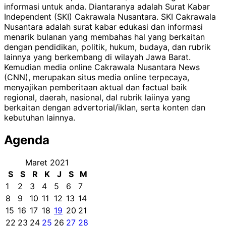
informasi untuk anda. Diantaranya adalah Surat Kabar
Independent (SKI) Cakrawala Nusantara. SKI Cakrawala
Nusantara adalah surat kabar edukasi dan informasi
menarik bulanan yang membahas hal yang berkaitan
dengan pendidikan, politik, hukum, budaya, dan rubrik
lainnya yang berkembang di wilayah Jawa Barat.
Kemudian media online Cakrawala Nusantara News
(CNN), merupakan situs media online terpecaya,
menyajikan pemberitaan aktual dan factual baik
regional, daerah, nasional, dal rubrik laiinya yang
berkaitan dengan advertorial/iklan, serta konten dan
kebutuhan lainnya.
Agenda
Maret 2021
S
S
R
K
J
S
M
1
2
3
4
5
6
7
8
9
10
11
12
13
14
15
16
17
18
19
20
21
22
23
24
25
26
27
28