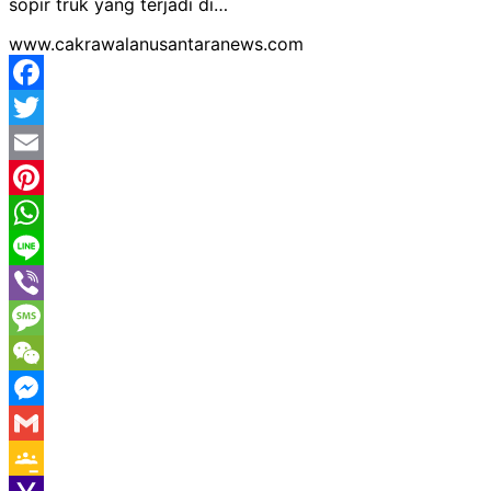
sopir truk yang terjadi di…
www.cakrawalanusantaranews.com
Facebook
Twitter
Email
Pinterest
WhatsApp
Line
Viber
Message
WeChat
Messenger
Gmail