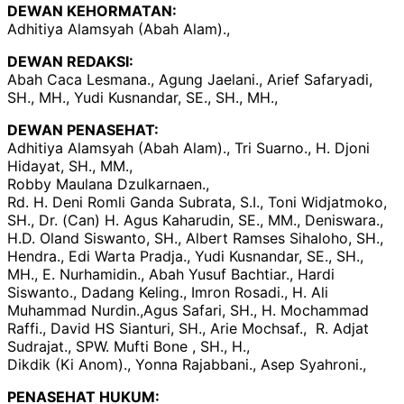
DEWAN KEHORMATAN:
Adhitiya Alamsyah (Abah Alam).,
DEWAN REDAKSI:
Abah Caca Lesmana., Agung Jaelani., Arief Safaryadi,
SH., MH., Yudi Kusnandar, SE., SH., MH.,
DEWAN PENASEHAT:
Adhitiya Alamsyah (Abah Alam)., Tri Suarno., H. Djoni
Hidayat, SH., MM.,
Robby Maulana Dzulkarnaen.,
Rd. H. Deni Romli Ganda Subrata, S.I., Toni Widjatmoko,
SH., Dr. (Can) H. Agus Kaharudin, SE., MM., Deniswara.,
H.D. Oland Siswanto, SH., Albert Ramses Sihaloho, SH.,
Hendra., Edi Warta Pradja., Yudi Kusnandar, SE., SH.,
MH., E. Nurhamidin., Abah Yusuf Bachtiar., Hardi
Siswanto., Dadang Keling., Imron Rosadi., H. Ali
Muhammad Nurdin.,Agus Safari, SH., H. Mochammad
Raffi., David HS Sianturi, SH., Arie Mochsaf., R. Adjat
Sudrajat., SPW. Mufti Bone , SH., H.,
Dikdik (Ki Anom)., Yonna Rajabbani., Asep Syahroni.,
PENASEHAT HUKUM: