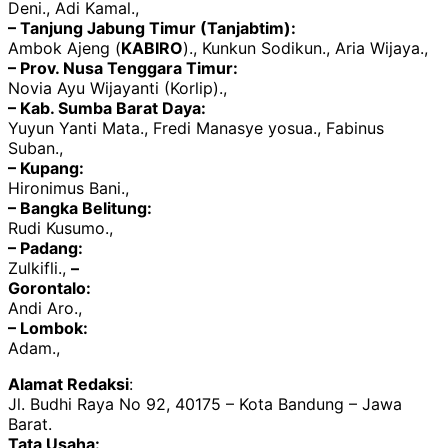
Deni., Adi Kamal.,
– Tanjung Jabung Timur (Tanjabtim):
Ambok Ajeng (
KABIRO
)., Kunkun Sodikun., Aria Wijaya.,
– Prov. Nusa Tenggara Timur:
Novia Ayu Wijayanti (Korlip).,
– Kab. Sumba Barat Daya:
Yuyun Yanti Mata., Fredi Manasye yosua., Fabinus
Suban.,
– Kupang:
Hironimus Bani.,
– Bangka Belitung:
Rudi Kusumo.,
– Padang:
Zulkifli.,
–
Gorontalo:
Andi Aro.,
– Lombok:
Adam.,
Alamat Redaksi
:
Jl. Budhi Raya No 92, 40175 – Kota Bandung – Jawa
Barat.
Tata Usaha: