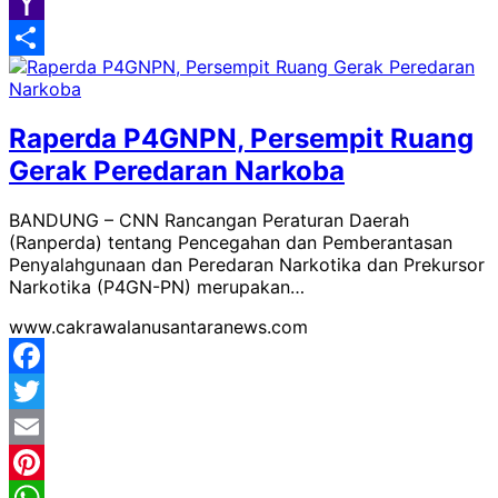
Google
Classroom
Yahoo
Mail
Share
Raperda P4GNPN, Persempit Ruang
Gerak Peredaran Narkoba
BANDUNG – CNN Rancangan Peraturan Daerah
(Ranperda) tentang Pencegahan dan Pemberantasan
Penyalahgunaan dan Peredaran Narkotika dan Prekursor
Narkotika (P4GN-PN) merupakan…
www.cakrawalanusantaranews.com
Facebook
Twitter
Email
Pinterest