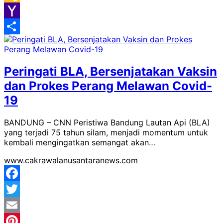
Google
Classroom
Yahoo
Mail
Share
Peringati BLA, Bersenjatakan Vaksin
dan Prokes Perang Melawan Covid-
19
BANDUNG – CNN Peristiwa Bandung Lautan Api (BLA)
yang terjadi 75 tahun silam, menjadi momentum untuk
kembali mengingatkan semangat akan…
www.cakrawalanusantaranews.com
Facebook
Twitter
Email