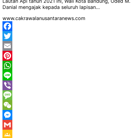
Lautan Api tahun 2021 ini, Wali Kota Bandung, Oded M.
Danial mengajak kepada seluruh lapisan…
www.cakrawalanusantaranews.com
Facebook
Twitter
Email
Pinterest
WhatsApp
Line
Viber
Message
WeChat
Messenger
Gmail