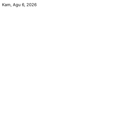
Skip
Kam, Agu 6, 2026
to
content