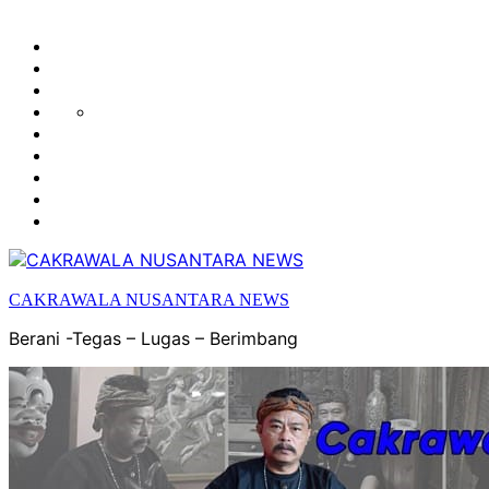
HUKUM
HIBURAN
EKONOMI
POLITIK
OLAH
PENDIDIKAN
RAGA
DAERAH
OPINI
OLAHRAGA
SENI
&
BUDAYA
CAKRAWALA NUSANTARA NEWS
Berani -Tegas – Lugas – Berimbang