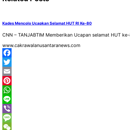
Kades Mencolo Ucapkan Selamat HUT RI Ke-80
CNN – TANJABTIM Memberikan Ucapan selamat HUT ke-80 
www.cakrawalanusantaranews.com
Facebook
Twitter
Email
Pinterest
WhatsApp
Line
Viber
Message