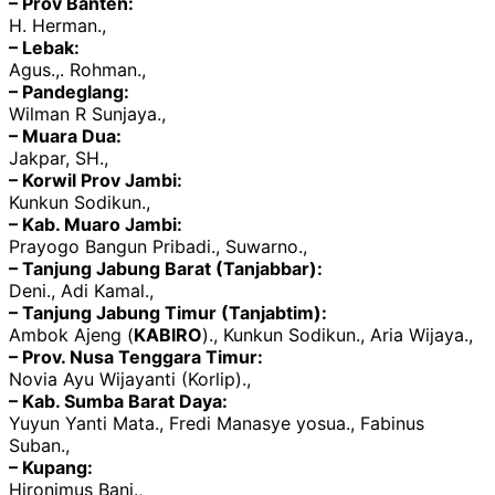
– Prov Banten:
H. Herman.,
– Lebak:
Agus.,. Rohman.,
– Pandeglang:
Wilman R Sunjaya.,
– Muara Dua:
Jakpar, SH.,
– Korwil Prov Jambi:
Kunkun Sodikun.,
– Kab. Muaro Jambi:
Prayogo Bangun Pribadi., Suwarno.,
– Tanjung Jabung Barat (Tanjabbar):
Deni., Adi Kamal.,
– Tanjung Jabung Timur (Tanjabtim):
Ambok Ajeng (
KABIRO
)., Kunkun Sodikun., Aria Wijaya.,
– Prov. Nusa Tenggara Timur:
Novia Ayu Wijayanti (Korlip).,
– Kab. Sumba Barat Daya:
Yuyun Yanti Mata., Fredi Manasye yosua., Fabinus
Suban.,
– Kupang:
Hironimus Bani.,