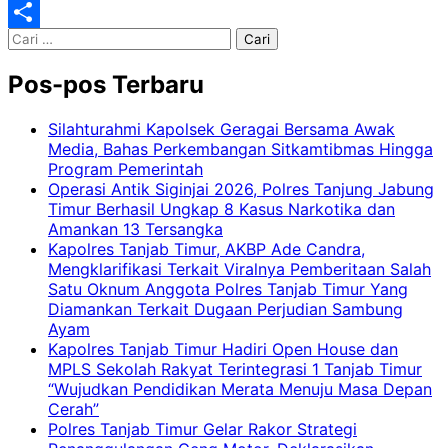
Classroom
Yahoo
Cari
Mail
Share
untuk:
Pos-pos Terbaru
Silahturahmi Kapolsek Geragai Bersama Awak
Media, Bahas Perkembangan Sitkamtibmas Hingga
Program Pemerintah
Operasi Antik Siginjai 2026, Polres Tanjung Jabung
Timur Berhasil Ungkap 8 Kasus Narkotika dan
Amankan 13 Tersangka
Kapolres Tanjab Timur, AKBP Ade Candra,
Mengklarifikasi Terkait Viralnya Pemberitaan Salah
Satu Oknum Anggota Polres Tanjab Timur Yang
Diamankan Terkait Dugaan Perjudian Sambung
Ayam
Kapolres Tanjab Timur Hadiri Open House dan
MPLS Sekolah Rakyat Terintegrasi 1 Tanjab Timur
“Wujudkan Pendidikan Merata Menuju Masa Depan
Cerah”
Polres Tanjab Timur Gelar Rakor Strategi