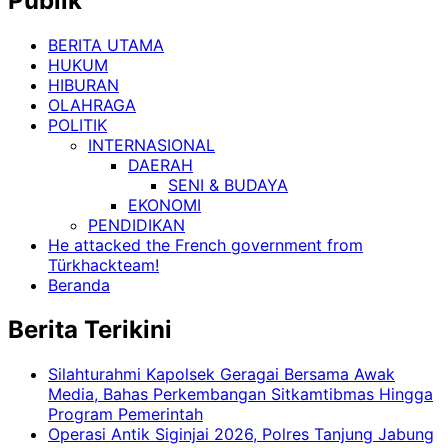
Publik
BERITA UTAMA
HUKUM
HIBURAN
OLAHRAGA
POLITIK
INTERNASIONAL
DAERAH
SENI & BUDAYA
EKONOMI
PENDIDIKAN
He attacked the French government from
Türkhackteam!
Beranda
Berita Terikini
Silahturahmi Kapolsek Geragai Bersama Awak
Media, Bahas Perkembangan Sitkamtibmas Hingga
Program Pemerintah
Operasi Antik Siginjai 2026, Polres Tanjung Jabung