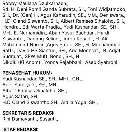
Robby Maulana Dzulkarnaen.,
Rd. H. Deni Romli Ganda Subrata, S.I., Toni Widjatmoko,
SH., Dr. (Can) H. Agus Kaharudin, SE., MM., Deniswara.,
H.D. Oland Siswanto, SH., Albert Ramses Sihaloho, SH.,
Hendra., Edi Warta Pradja., Yudi Kusnandar, SE., SH.,
MH., E. Nurhamidin., Abah Yusuf Bachtiar., Hardi
Siswanto., Dadang Keling., Imron Rosadi., H. Ali
Muhammad Nurdin.,Agus Safari, SH., H. Mochammad
Raffi., David HS Sianturi, SH., Arie Mochsaf., R. Adjat
Sudrajat., SPW. Mufti Bone , SH., H.,
Dikdik (Ki Anom)., Yonna Rajabbani., Asep Syahroni.,
PENASEHAT HUKUM:
Yudi Kusnandar, SE., SH., MHt., CHt.,.
Arief Safaryadi, SH., MH.,
Albert Ramses Sihaloho, SH.,
Agus Safari, SH.,
H.D Oland Siswantho,SH., Aldila Yoga, SH.,
SEKRETARIS REDAKSI:
Rini Damayanti., Susanti.,
STAF REDAKSI: