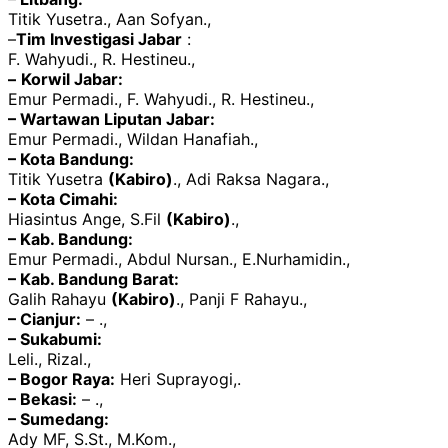
Titik Yusetra., Aan Sofyan.,
–
Tim Investigasi Jabar
:
F. Wahyudi., R. Hestineu.,
–
Korwil Jabar:
Emur Permadi., F. Wahyudi., R. Hestineu.,
– Wartawan Liputan Jabar:
Emur Permadi., Wildan Hanafiah.,
– Kota Bandung:
Titik Yusetra
(Kabiro)
., Adi Raksa Nagara.,
– Kota Cimahi:
Hiasintus Ange, S.Fil
(Kabiro)
.,
– Kab. Bandung:
Emur Permadi., Abdul Nursan., E.Nurhamidin.,
– Kab. Bandung Barat:
Galih Rahayu
(Kabiro)
., Panji F Rahayu.,
– Cianjur:
– .,
– Sukabumi:
Leli., Rizal.,
– Bogor Raya:
Heri Suprayogi,.
– Bekasi:
– .,
– Sumedang:
Ady MF, S.St., M.Kom.,