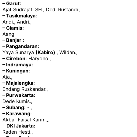
– Garut:
Ajat Sudrajat, SH., Dedi Rustandi.,
– Tasikmalaya:
Andi., Andri.,
– Ciamis:
Aang
– Banjar :
– Pangandaran:
Yaya Sunarya
(Kabiro)
., Wildan.,
– Cirebon:
Haryono.,
– Indramayu:
– Kuningan:
Aja.,
– Majalengka:
Endang Ruskandar.,
– Purwakarta:
Dede Kumis.,
– Subang:
-.,
– Karawang:
Akbar Faisal Karim.,.
–
DKI Jakarta:
Raden Hesti.,