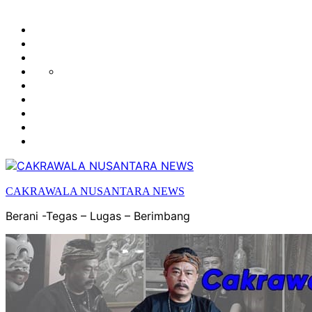
HUKUM
HIBURAN
EKONOMI
POLITIK
OLAH
PENDIDIKAN
RAGA
DAERAH
OPINI
OLAHRAGA
SENI
&
BUDAYA
CAKRAWALA NUSANTARA NEWS
Berani -Tegas – Lugas – Berimbang