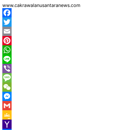
www.cakrawalanusantaranews.com
Facebook
Twitter
Email
Pinterest
WhatsApp
Line
Viber
Message
WeChat
Messenger
Gmail
Google