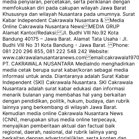
media penyiaran, percetakan, serta periklanan dengan
memfokuskan diri pada cakupan wilayah Jawa Barat
Khususnya dan wilayah Nusantara pada umumnya. Surat
Kabar Independent Cakrawala Nusantara & Media
Online Cakrawala Nusantara News MEDIA GRUP
Alamat Kantor/Redaksi: Jl. Budhi VIII No.92 Kota
Bandung 40175 – Jawa Barat. Alamat Tata Usaha : Jl.
Budhi VIII No 31 Kota Bandung - Jawa Barat. Phone:
081 220 296 855, 081 222 548 242 Website:
www.cakrawalanusantaranews.com email:cakrawala1
PT. CAKRAWALA NUSANTARA MediaIndo menghadirkan
media cetak berupa surat kabar/koran sebagai media
informasi untuk anda. Diantaranya adalah Surat Kabar
Independent (SKI) Cakrawala Nusantara. SKI Cakrawala
Nusantara adalah surat kabar edukasi dan informasi
menarik bulanan yang membahas hal yang berkaitan
dengan pendidikan, politik, hukum, budaya, dan rubrik
lainnya yang berkembang di wilayah Jawa Barat.
Kemudian media online Cakrawala Nusantara News
(CNN), merupakan situs media online terpecaya,
menyajikan pemberitaan aktual dan factual baik
regional, daerah, nasional, dal rubrik laiinya yang
berkaitan dengan advertorial/iklan, serta konten dan