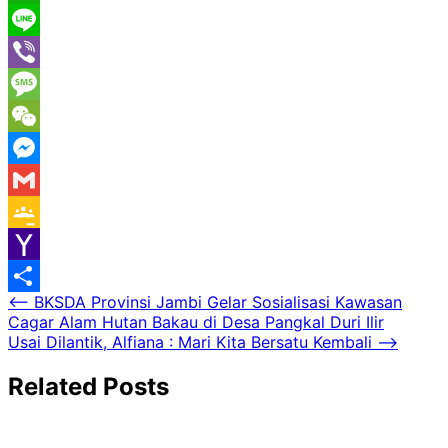
WhatsApp
Line
Viber
Message
WeChat
Messenger
Gmail
Google
Classroom
Yahoo
Navigasi
⟵
BKSDA Provinsi Jambi Gelar Sosialisasi Kawasan
Mail
Share
Cagar Alam Hutan Bakau di Desa Pangkal Duri Ilir
pos
Usai Dilantik, Alfiana : Mari Kita Bersatu Kembali
⟶
Related Posts