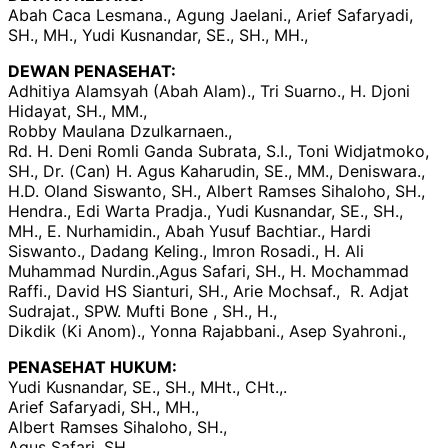
Abah Caca Lesmana., Agung Jaelani., Arief Safaryadi,
SH., MH., Yudi Kusnandar, SE., SH., MH.,
DEWAN PENASEHAT:
Adhitiya Alamsyah (Abah Alam)., Tri Suarno., H. Djoni
Hidayat, SH., MM.,
Robby Maulana Dzulkarnaen.,
Rd. H. Deni Romli Ganda Subrata, S.I., Toni Widjatmoko,
SH., Dr. (Can) H. Agus Kaharudin, SE., MM., Deniswara.,
H.D. Oland Siswanto, SH., Albert Ramses Sihaloho, SH.,
Hendra., Edi Warta Pradja., Yudi Kusnandar, SE., SH.,
MH., E. Nurhamidin., Abah Yusuf Bachtiar., Hardi
Siswanto., Dadang Keling., Imron Rosadi., H. Ali
Muhammad Nurdin.,Agus Safari, SH., H. Mochammad
Raffi., David HS Sianturi, SH., Arie Mochsaf., R. Adjat
Sudrajat., SPW. Mufti Bone , SH., H.,
Dikdik (Ki Anom)., Yonna Rajabbani., Asep Syahroni.,
PENASEHAT HUKUM:
Yudi Kusnandar, SE., SH., MHt., CHt.,.
Arief Safaryadi, SH., MH.,
Albert Ramses Sihaloho, SH.,
Agus Safari, SH.,