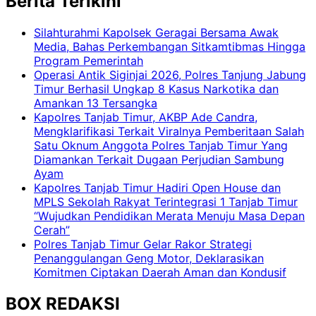
Berita Terikini
Silahturahmi Kapolsek Geragai Bersama Awak
Media, Bahas Perkembangan Sitkamtibmas Hingga
Program Pemerintah
Operasi Antik Siginjai 2026, Polres Tanjung Jabung
Timur Berhasil Ungkap 8 Kasus Narkotika dan
Amankan 13 Tersangka
Kapolres Tanjab Timur, AKBP Ade Candra,
Mengklarifikasi Terkait Viralnya Pemberitaan Salah
Satu Oknum Anggota Polres Tanjab Timur Yang
Diamankan Terkait Dugaan Perjudian Sambung
Ayam
Kapolres Tanjab Timur Hadiri Open House dan
MPLS Sekolah Rakyat Terintegrasi 1 Tanjab Timur
“Wujudkan Pendidikan Merata Menuju Masa Depan
Cerah”
Polres Tanjab Timur Gelar Rakor Strategi
Penanggulangan Geng Motor, Deklarasikan
Komitmen Ciptakan Daerah Aman dan Kondusif
BOX REDAKSI