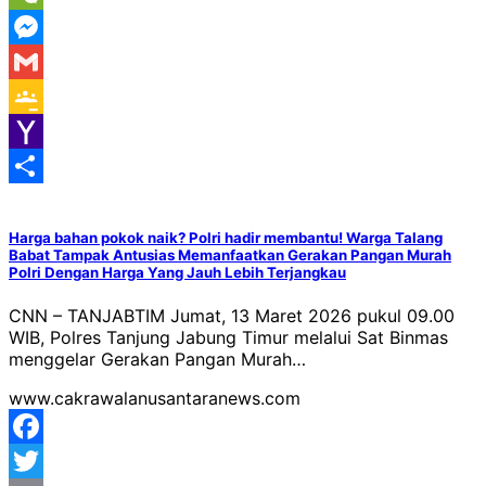
WeChat
Messenger
Gmail
Google
Classroom
Yahoo
Mail
Share
Harga bahan pokok naik? Polri hadir membantu! Warga Talang
Babat Tampak Antusias Memanfaatkan Gerakan Pangan Murah
Polri Dengan Harga Yang Jauh Lebih Terjangkau
CNN – TANJABTIM Jumat, 13 Maret 2026 pukul 09.00
WIB, Polres Tanjung Jabung Timur melalui Sat Binmas
menggelar Gerakan Pangan Murah…
www.cakrawalanusantaranews.com
Facebook