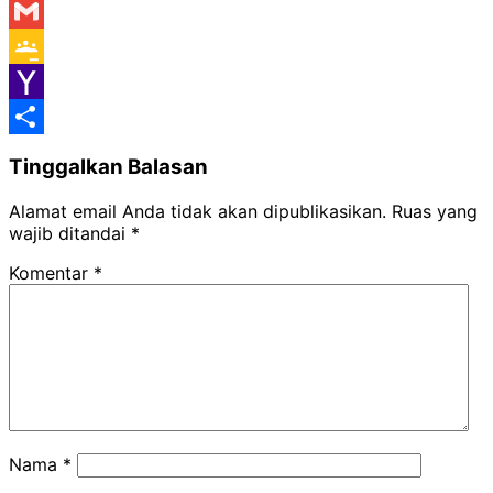
Messenger
Gmail
Google
Classroom
Yahoo
Mail
Share
Tinggalkan Balasan
Alamat email Anda tidak akan dipublikasikan.
Ruas yang
wajib ditandai
*
Komentar
*
Nama
*