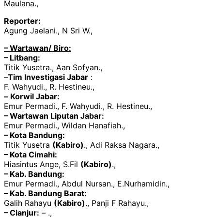
Maulana.,
Reporter:
Agung Jaelani., N Sri W.,
– Wartawan/ Biro:
– Litbang:
Titik Yusetra., Aan Sofyan.,
–
Tim Investigasi Jabar
:
F. Wahyudi., R. Hestineu.,
–
Korwil Jabar:
Emur Permadi., F. Wahyudi., R. Hestineu.,
– Wartawan Liputan Jabar:
Emur Permadi., Wildan Hanafiah.,
– Kota Bandung:
Titik Yusetra
(Kabiro)
., Adi Raksa Nagara.,
– Kota Cimahi:
Hiasintus Ange, S.Fil
(Kabiro)
.,
– Kab. Bandung:
Emur Permadi., Abdul Nursan., E.Nurhamidin.,
– Kab. Bandung Barat:
Galih Rahayu
(Kabiro)
., Panji F Rahayu.,
– Cianjur:
– .,