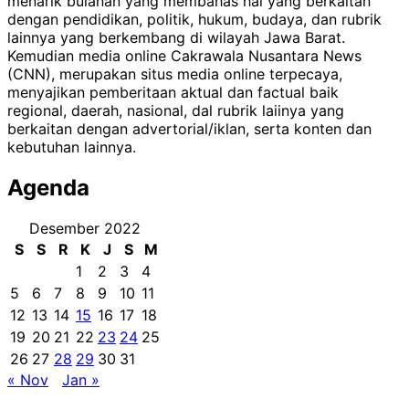
menarik bulanan yang membahas hal yang berkaitan
dengan pendidikan, politik, hukum, budaya, dan rubrik
lainnya yang berkembang di wilayah Jawa Barat.
Kemudian media online Cakrawala Nusantara News
(CNN), merupakan situs media online terpecaya,
menyajikan pemberitaan aktual dan factual baik
regional, daerah, nasional, dal rubrik laiinya yang
berkaitan dengan advertorial/iklan, serta konten dan
kebutuhan lainnya.
Agenda
Desember 2022
S
S
R
K
J
S
M
1
2
3
4
5
6
7
8
9
10
11
12
13
14
15
16
17
18
19
20
21
22
23
24
25
26
27
28
29
30
31
« Nov
Jan »