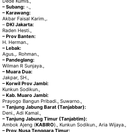
Dede Kumis.,
– Subang:
-.,
– Karawang:
Akbar Faisal Karim.,.
–
DKI Jakarta:
Raden Hesti.,
– Prov Banten:
H. Herman.,
– Lebak:
Agus.,. Rohman.,
– Pandeglang:
Wilman R Sunjaya.,
– Muara Dua:
Jakpar, SH.,
– Korwil Prov Jambi:
Kunkun Sodikun.,
– Kab. Muaro Jambi:
Prayogo Bangun Pribadi., Suwarno.,
– Tanjung Jabung Barat (Tanjabbar):
Deni., Adi Kamal.,
– Tanjung Jabung Timur (Tanjabtim):
Ambok Ajeng (
KABIRO
)., Kunkun Sodikun., Aria Wijaya.,
– Prov. Nusa Tenggara Timur: