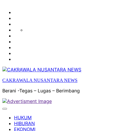
HUKUM
HIBURAN
EKONOMI
POLITIK
OLAH
PENDIDIKAN
RAGA
DAERAH
OPINI
OLAHRAGA
SENI
&
BUDAYA
CAKRAWALA NUSANTARA NEWS
Berani -Tegas – Lugas – Berimbang
HUKUM
HIBURAN
EKONOMI