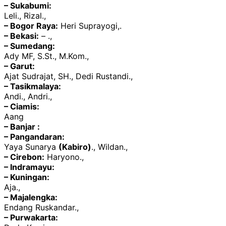
– Sukabumi:
Leli., Rizal.,
– Bogor Raya:
Heri Suprayogi,.
– Bekasi:
– .,
– Sumedang:
Ady MF, S.St., M.Kom.,
– Garut:
Ajat Sudrajat, SH., Dedi Rustandi.,
– Tasikmalaya:
Andi., Andri.,
– Ciamis:
Aang
– Banjar :
– Pangandaran:
Yaya Sunarya
(Kabiro)
., Wildan.,
– Cirebon:
Haryono.,
– Indramayu:
– Kuningan:
Aja.,
– Majalengka:
Endang Ruskandar.,
– Purwakarta: