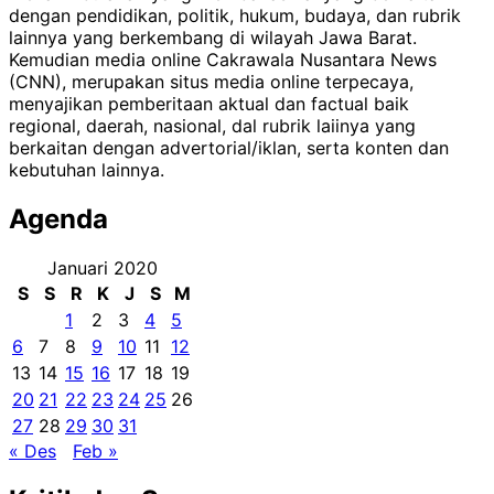
dengan pendidikan, politik, hukum, budaya, dan rubrik
lainnya yang berkembang di wilayah Jawa Barat.
Kemudian media online Cakrawala Nusantara News
(CNN), merupakan situs media online terpecaya,
menyajikan pemberitaan aktual dan factual baik
regional, daerah, nasional, dal rubrik laiinya yang
berkaitan dengan advertorial/iklan, serta konten dan
kebutuhan lainnya.
Agenda
Januari 2020
S
S
R
K
J
S
M
1
2
3
4
5
6
7
8
9
10
11
12
13
14
15
16
17
18
19
20
21
22
23
24
25
26
27
28
29
30
31
« Des
Feb »