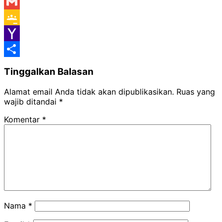
Messenger
Gmail
Google
Classroom
Yahoo
Mail
Share
Tinggalkan Balasan
Alamat email Anda tidak akan dipublikasikan.
Ruas yang
wajib ditandai
*
Komentar
*
Nama
*