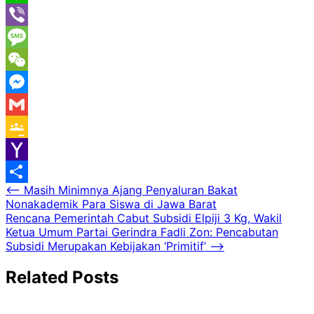
Line
Viber
Message
WeChat
Messenger
Gmail
Google
Classroom
Yahoo
Navigasi
⟵
Masih Minimnya Ajang Penyaluran Bakat
Mail
Share
Nonakademik Para Siswa di Jawa Barat
pos
Rencana Pemerintah Cabut Subsidi Elpiji 3 Kg, Wakil
Ketua Umum Partai Gerindra Fadli Zon: Pencabutan
Subsidi Merupakan Kebijakan ‘Primitif’
⟶
Related Posts