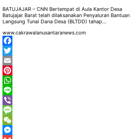
BATUJAJAR – CNN Bertempat di Aula Kantor Desa
Batujajar Barat telah dilaksanakan Penyaluran Bantuan
Langsung Tunai Dana Desa (BLTDD) tahap…
www.cakrawalanusantaranews.com
Facebook
Twitter
Email
Pinterest
WhatsApp
Line
Viber
Message
WeChat