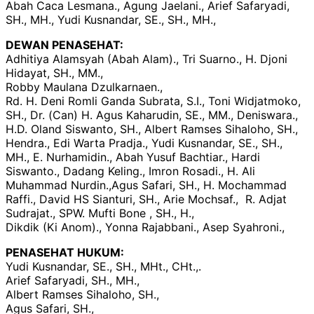
Abah Caca Lesmana., Agung Jaelani., Arief Safaryadi,
SH., MH., Yudi Kusnandar, SE., SH., MH.,
DEWAN PENASEHAT:
Adhitiya Alamsyah (Abah Alam)., Tri Suarno., H. Djoni
Hidayat, SH., MM.,
Robby Maulana Dzulkarnaen.,
Rd. H. Deni Romli Ganda Subrata, S.I., Toni Widjatmoko,
SH., Dr. (Can) H. Agus Kaharudin, SE., MM., Deniswara.,
H.D. Oland Siswanto, SH., Albert Ramses Sihaloho, SH.,
Hendra., Edi Warta Pradja., Yudi Kusnandar, SE., SH.,
MH., E. Nurhamidin., Abah Yusuf Bachtiar., Hardi
Siswanto., Dadang Keling., Imron Rosadi., H. Ali
Muhammad Nurdin.,Agus Safari, SH., H. Mochammad
Raffi., David HS Sianturi, SH., Arie Mochsaf., R. Adjat
Sudrajat., SPW. Mufti Bone , SH., H.,
Dikdik (Ki Anom)., Yonna Rajabbani., Asep Syahroni.,
PENASEHAT HUKUM:
Yudi Kusnandar, SE., SH., MHt., CHt.,.
Arief Safaryadi, SH., MH.,
Albert Ramses Sihaloho, SH.,
Agus Safari, SH.,