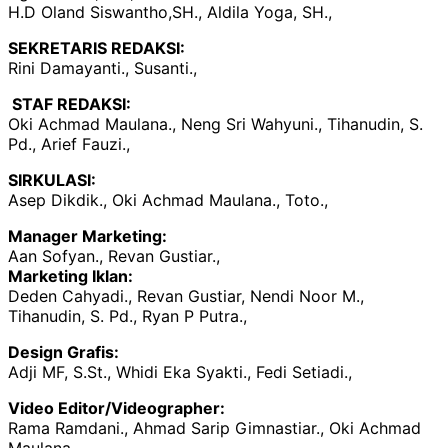
H.D Oland Siswantho,SH., Aldila Yoga, SH.,
SEKRETARIS REDAKSI:
Rini Damayanti., Susanti.,
STAF REDAKSI:
Oki Achmad Maulana., Neng Sri Wahyuni., Tihanudin, S.
Pd., Arief Fauzi.,
SIRKULASI:
Asep Dikdik., Oki Achmad Maulana., Toto.,
Manager Marketing:
Aan Sofyan., Revan Gustiar.,
Marketing Iklan:
Deden Cahyadi., Revan Gustiar, Nendi Noor M.,
Tihanudin, S. Pd., Ryan P Putra.,
Design Grafis:
Adji MF, S.St., Whidi Eka Syakti., Fedi Setiadi.,
Video Editor/Videographer:
Rama Ramdani., Ahmad Sarip Gimnastiar., Oki Achmad