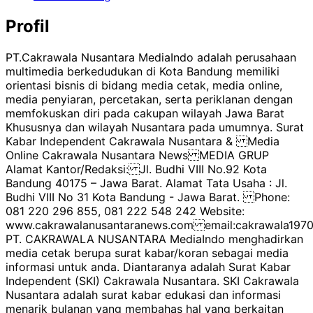
Profil
PT.Cakrawala Nusantara MediaIndo adalah perusahaan
multimedia berkedudukan di Kota Bandung memiliki
orientasi bisnis di bidang media cetak, media online,
media penyiaran, percetakan, serta periklanan dengan
memfokuskan diri pada cakupan wilayah Jawa Barat
Khususnya dan wilayah Nusantara pada umumnya. Surat
Kabar Independent Cakrawala Nusantara & Media
Online Cakrawala Nusantara News MEDIA GRUP
Alamat Kantor/Redaksi: Jl. Budhi VIII No.92 Kota
Bandung 40175 – Jawa Barat. Alamat Tata Usaha : Jl.
Budhi VIII No 31 Kota Bandung - Jawa Barat. Phone:
081 220 296 855, 081 222 548 242 Website:
www.cakrawalanusantaranews.com email:cakrawala1
PT. CAKRAWALA NUSANTARA MediaIndo menghadirkan
media cetak berupa surat kabar/koran sebagai media
informasi untuk anda. Diantaranya adalah Surat Kabar
Independent (SKI) Cakrawala Nusantara. SKI Cakrawala
Nusantara adalah surat kabar edukasi dan informasi
menarik bulanan yang membahas hal yang berkaitan