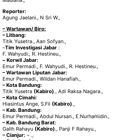
Maulana.,
Reporter:
Agung Jaelani., N Sri W.,
– Wartawan/ Biro:
– Litbang:
Titik Yusetra., Aan Sofyan.,
–
Tim Investigasi Jabar
:
F. Wahyudi., R. Hestineu.,
–
Korwil Jabar:
Emur Permadi., F. Wahyudi., R. Hestineu.,
– Wartawan Liputan Jabar:
Emur Permadi., Wildan Hanafiah.,
– Kota Bandung:
Titik Yusetra
(Kabiro)
., Adi Raksa Nagara.,
– Kota Cimahi:
Hiasintus Ange, S.Fil
(Kabiro)
.,
– Kab. Bandung:
Emur Permadi., Abdul Nursan., E.Nurhamidin.,
– Kab. Bandung Barat:
Galih Rahayu
(Kabiro)
., Panji F Rahayu.,
– Cianjur:
– .,