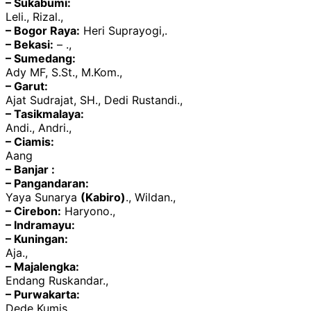
– Sukabumi:
Leli., Rizal.,
– Bogor Raya:
Heri Suprayogi,.
– Bekasi:
– .,
– Sumedang:
Ady MF, S.St., M.Kom.,
– Garut:
Ajat Sudrajat, SH., Dedi Rustandi.,
– Tasikmalaya:
Andi., Andri.,
– Ciamis:
Aang
– Banjar :
– Pangandaran:
Yaya Sunarya
(Kabiro)
., Wildan.,
– Cirebon:
Haryono.,
– Indramayu:
– Kuningan:
Aja.,
– Majalengka:
Endang Ruskandar.,
– Purwakarta:
Dede Kumis.,