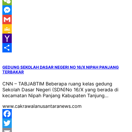
Message
WeChat
Messenger
Gmail
Google
Classroom
Yahoo
Mail
Share
GEDUNG SEKOLAH DASAR NEGERI NO 16/X NIPAH PANJANG
TERBAKAR
CNN – TABJABTIM Beberapa ruang kelas gedung
Sekolah Dasar Negeri (SDN)No 16/X yang berada di
kecamatan Nipah Panjang Kabupaten Tanjung…
www.cakrawalanusantaranews.com
Facebook