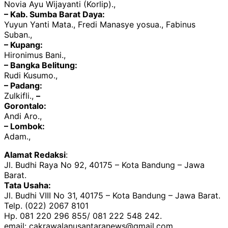
Novia Ayu Wijayanti (Korlip).,
– Kab. Sumba Barat Daya:
Yuyun Yanti Mata., Fredi Manasye yosua., Fabinus
Suban.,
– Kupang:
Hironimus Bani.,
– Bangka Belitung:
Rudi Kusumo.,
– Padang:
Zulkifli.,
–
Gorontalo:
Andi Aro.,
– Lombok:
Adam.,
Alamat Redaksi
:
Jl. Budhi Raya No 92, 40175 – Kota Bandung – Jawa
Barat.
Tata Usaha:
Jl. Budhi VIII No 31, 40175 – Kota Bandung – Jawa Barat.
Telp. (022) 2067 8101
Hp. 081 220 296 855/ 081 222 548 242.
email: cakrawalanusantaranews@gmail.com