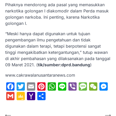
Pihaknya mendorong ada pasal yang memasukkan
narkotika golongan I diakomodir dalam Perda masuk
golongan narkoba. Ini penting, karena Narkotika
golongan I.
“Meski hanya dapat digunakan untuk tujuan
pengembangan ilmu pengetahuan dan tidak
digunakan dalam terapi, tetapi berpotensi sangat
tinggi mengakibatkan ketergantungan,” tutup wawan
di akhir pembahasan yang dilaksanakan pada tanggal
09 Maret 2021. (
tik/sumber:dprd.bandung
)
www.cakrawalanusantaranews.com
Facebook
Twitter
Email
Pinterest
WhatsApp
Line
Viber
Messa
WeC
M
Gmail
Google
Yahoo
Share
Classroom
Mail
Navigasi
⟵
⟶