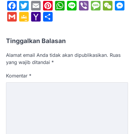
Facebook
Twitter
Email
Pinterest
WhatsApp
Line
Viber
Messa
WeC
M
Gmail
Google
Yahoo
Share
Classroom
Mail
Tinggalkan Balasan
Alamat email Anda tidak akan dipublikasikan.
Ruas
yang wajib ditandai
*
Komentar
*