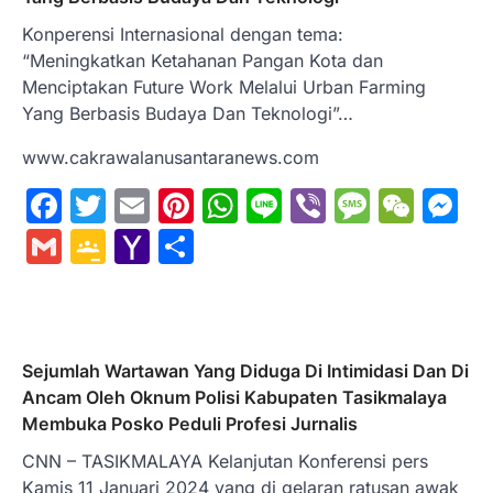
Konperensi Internasional dengan tema:
“Meningkatkan Ketahanan Pangan Kota dan
Menciptakan Future Work Melalui Urban Farming
Yang Berbasis Budaya Dan Teknologi”…
www.cakrawalanusantaranews.com
Facebook
Twitter
Email
Pinterest
WhatsApp
Line
Viber
Messa
WeC
M
Gmail
Google
Yahoo
Share
Classroom
Mail
Sejumlah Wartawan Yang Diduga Di Intimidasi Dan Di
Ancam Oleh Oknum Polisi Kabupaten Tasikmalaya
Membuka Posko Peduli Profesi Jurnalis
CNN – TASIKMALAYA Kelanjutan Konferensi pers
Kamis 11 Januari 2024 yang di gelaran ratusan awak