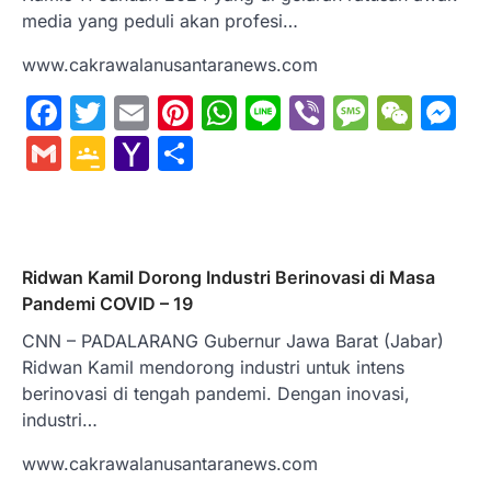
media yang peduli akan profesi…
www.cakrawalanusantaranews.com
Facebook
Twitter
Email
Pinterest
WhatsApp
Line
Viber
Messa
WeC
M
Gmail
Google
Yahoo
Share
Classroom
Mail
Ridwan Kamil Dorong Industri Berinovasi di Masa
Pandemi COVID – 19
CNN – PADALARANG Gubernur Jawa Barat (Jabar)
Ridwan Kamil mendorong industri untuk intens
berinovasi di tengah pandemi. Dengan inovasi,
industri…
www.cakrawalanusantaranews.com