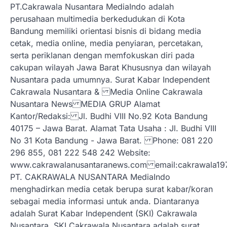
PT.Cakrawala Nusantara MediaIndo adalah
perusahaan multimedia berkedudukan di Kota
Bandung memiliki orientasi bisnis di bidang media
cetak, media online, media penyiaran, percetakan,
serta periklanan dengan memfokuskan diri pada
cakupan wilayah Jawa Barat Khususnya dan wilayah
Nusantara pada umumnya. Surat Kabar Independent
Cakrawala Nusantara & Media Online Cakrawala
Nusantara News MEDIA GRUP Alamat
Kantor/Redaksi: Jl. Budhi VIII No.92 Kota Bandung
40175 – Jawa Barat. Alamat Tata Usaha : Jl. Budhi VIII
No 31 Kota Bandung - Jawa Barat. Phone: 081 220
296 855, 081 222 548 242 Website:
www.cakrawalanusantaranews.com email:cakrawal
PT. CAKRAWALA NUSANTARA MediaIndo
menghadirkan media cetak berupa surat kabar/koran
sebagai media informasi untuk anda. Diantaranya
adalah Surat Kabar Independent (SKI) Cakrawala
Nusantara. SKI Cakrawala Nusantara adalah surat