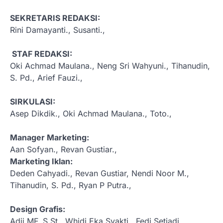
SEKRETARIS REDAKSI:
Rini Damayanti., Susanti.,
STAF REDAKSI:
Oki Achmad Maulana., Neng Sri Wahyuni., Tihanudin,
S. Pd., Arief Fauzi.,
SIRKULASI:
Asep Dikdik., Oki Achmad Maulana., Toto.,
Manager Marketing:
Aan Sofyan., Revan Gustiar.,
Marketing Iklan:
Deden Cahyadi., Revan Gustiar, Nendi Noor M.,
Tihanudin, S. Pd., Ryan P Putra.,
Design Grafis:
Adji MF, S.St., Whidi Eka Syakti., Fedi Setiadi.,