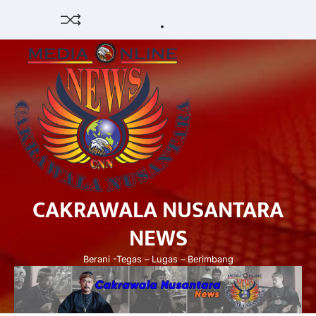
Skip
HUKUM
HIBURAN
EKONOMI
POLITIK
PENDIDIKAN
DAERAH
OPINI
OLAHRAGA
SENI
to
&
OLAH
content
BUDAYA
RAGA
CAKRAWALA NUSANTARA
NEWS
Berani -Tegas – Lugas – Berimbang