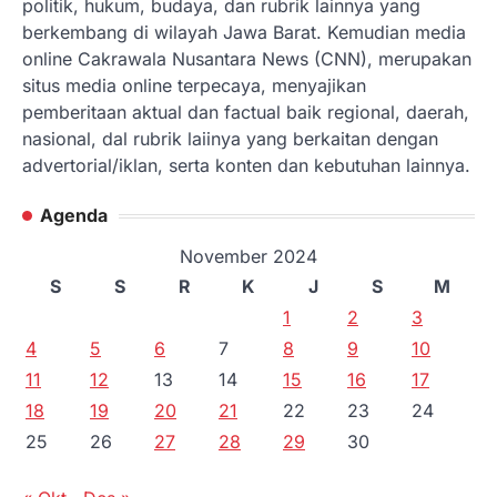
politik, hukum, budaya, dan rubrik lainnya yang
berkembang di wilayah Jawa Barat. Kemudian media
online Cakrawala Nusantara News (CNN), merupakan
situs media online terpecaya, menyajikan
pemberitaan aktual dan factual baik regional, daerah,
nasional, dal rubrik laiinya yang berkaitan dengan
advertorial/iklan, serta konten dan kebutuhan lainnya.
Agenda
November 2024
S
S
R
K
J
S
M
1
2
3
4
5
6
7
8
9
10
11
12
13
14
15
16
17
18
19
20
21
22
23
24
25
26
27
28
29
30