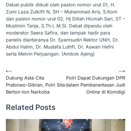
Debat publik diikuti oleh paslon nomor urut 01, H.
Zumi Laza Zulkifli N, SH – Muhammad Aris, S.Kom
dan paslon nomor urut 02, Hj Dillah Hicmah Sari, ST –
Muslimin Tanja, S.Th.I, M.SI. Debat dipandu oleh
moderator Seera Safira, dan tampak hadir para
panelis diantaranya Dr. Syamsudin Rektor UNH, Dr.
Abdul Halim, Dr. Mustafa Luthfi, Dr. Aswari Hefni
serta Melvin Perjuangan. (Ambok Ajeng)
Navigasi
⟵
⟶
Dukung Asta Cita
Polri Dapat Dukungan DPR
pos
Prabowo-Gibran, Polri Sita
dalam Pemberantasan Judi
Berton-ton Narkoba
Online di Komdigi
Related Posts