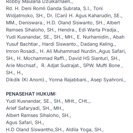
Robby Maulana Dzulkarnaen.,
Rd. H. Deni Romli Ganda Subrata, S.I., Toni
Widjatmoko, SH., Dr. (Can) H. Agus Kaharudin, SE.,
MM., Deniswara., H.D. Oland Siswanto, SH., Albert
Ramses Sihaloho, SH., Hendra., Edi Warta Pradja.,
Yudi Kusnandar, SE., SH., MH., E. Nurhamidin., Abah
Yusuf Bachtiar., Hardi Siswanto., Dadang Keling.,
Imron Rosadi., H. Ali Muhammad Nurdin.,Agus Safari,
SH., H. Mochammad Raffi., David HS Sianturi, SH.,
Arie Mochsaf., R. Adjat Sudrajat., SPW. Mufti Bone ,
SH., H.,
Dikdik (Ki Anom)., Yonna Rajabbani., Asep Syahroni.,
PENASEHAT HUKUM:
Yudi Kusnandar, SE., SH., MHt., CHt.,.
Arief Safaryadi, SH., MH.,
Albert Ramses Sihaloho, SH.,
Agus Safari, SH.,
H.D Oland Siswantho,SH., Aldila Yoga, SH.,