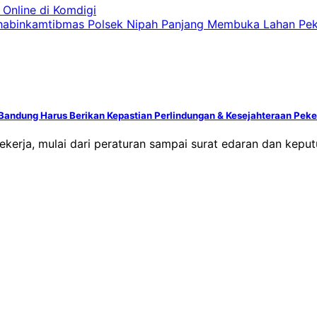
Online di Komdigi
abinkamtibmas Polsek Nipah Panjang Membuka Lahan Peka
 Bandung Harus Berikan Kepastian Perlindungan & Kesejahteraan Pek
 pekerja, mulai dari peraturan sampai surat edaran dan k