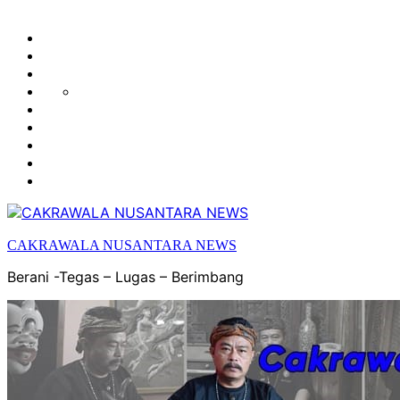
HUKUM
HIBURAN
EKONOMI
POLITIK
OLAH
PENDIDIKAN
RAGA
DAERAH
OPINI
OLAHRAGA
SENI
&
BUDAYA
CAKRAWALA NUSANTARA NEWS
Berani -Tegas – Lugas – Berimbang