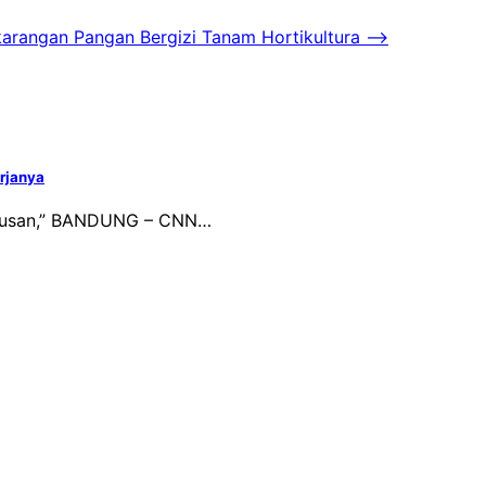
rangan Pangan Bergizi Tanam Hortikultura
⟶
erjanya
eputusan,” BANDUNG – CNN…