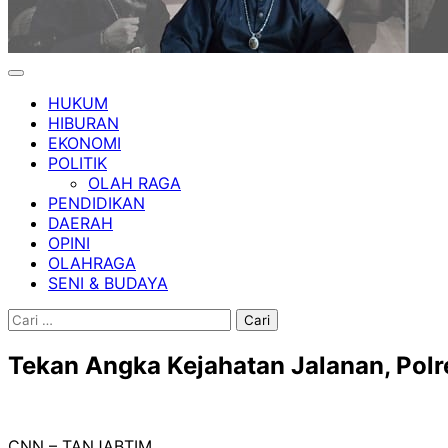
HUKUM
HIBURAN
EKONOMI
POLITIK
OLAH RAGA
PENDIDIKAN
DAERAH
OPINI
OLAHRAGA
SENI & BUDAYA
Cari
untuk:
Tekan Angka Kejahatan Jalanan, Polr
CNN – TANJABTIM