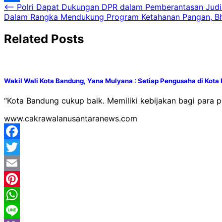
Navigasi
⟵
Polri Dapat Dukungan DPR dalam Pemberantasan Judi 
Mail
Share
Dalam Rangka Mendukung Program Ketahanan Pangan, Bh
pos
Related Posts
Wakil Wali Kota Bandung, Yana Mulyana : Setiap Pengusaha di Kota
“Kota Bandung cukup baik. Memiliki kebijakan bagi para
www.cakrawalanusantaranews.com
Facebook
Twitter
Email
Pinterest
WhatsApp