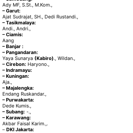
Ady MF, S.St., M.Kom.,
– Garut:
Ajat Sudrajat, SH., Dedi Rustandi.,
– Tasikmalaya:
Andi., Andri.,
– Ciamis:
Aang
– Banjar :
– Pangandaran:
Yaya Sunarya
(Kabiro)
., Wildan.,
– Cirebon:
Haryono.,
– Indramayu:
– Kuningan:
Aja.,
– Majalengka:
Endang Ruskandar.,
– Purwakarta:
Dede Kumis.,
– Subang:
-.,
– Karawang:
Akbar Faisal Karim.,.
–
DKI Jakarta: