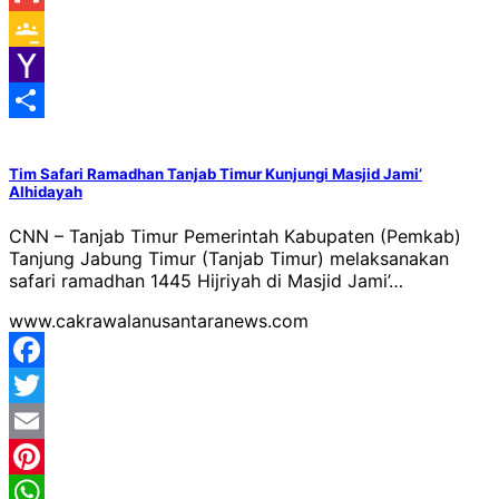
Gmail
Google
Classroom
Yahoo
Mail
Share
Tim Safari Ramadhan Tanjab Timur Kunjungi Masjid Jami’
Alhidayah
CNN – Tanjab Timur Pemerintah Kabupaten (Pemkab)
Tanjung Jabung Timur (Tanjab Timur) melaksanakan
safari ramadhan 1445 Hijriyah di Masjid Jami’…
www.cakrawalanusantaranews.com
Facebook
Twitter
Email
Pinterest