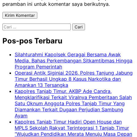
peramban ini untuk komentar saya berikutnya.
Cari
untuk:
Pos-pos Terbaru
Silahturahmi Kapolsek Geragai Bersama Awak
Media, Bahas Perkembangan Sitkamtibmas Hingga
Program Pemerintah
Operasi Antik Siginjai 2026, Polres Tanjung Jabung
Timur Berhasil Ungkap 8 Kasus Narkotika dan
Amankan 13 Tersangka
Kapolres Tanjab Timur, AKBP Ade Candra,
Mengklarifikasi Terkait Viralnya Pemberitaan Salah
Satu Oknum Anggota Polres Tanjab Timur Yang
Diamankan Terkait Dugaan Perjudian Sambung
Ayam
Kapolres Tanjab Timur Hadiri Open House dan
MPLS Sekolah Rakyat Terintegrasi 1 Tanjab Timur
“Wujudkan Pendidikan Merata Menuju Masa Depan