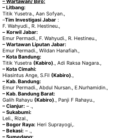
– Wartawan/ Biro:
– Litbang:
Titik Yusetra., Aan Sofyan.,
–
Tim Investigasi Jabar
:
F. Wahyudi., R. Hestineu.,
–
Korwil Jabar:
Emur Permadi., F. Wahyudi., R. Hestineu.,
– Wartawan Liputan Jabar:
Emur Permadi., Wildan Hanafiah.,
– Kota Bandung:
Titik Yusetra
(Kabiro)
., Adi Raksa Nagara.,
– Kota Cimahi:
Hiasintus Ange, S.Fil
(Kabiro)
.,
– Kab. Bandung:
Emur Permadi., Abdul Nursan., E.Nurhamidin.,
– Kab. Bandung Barat:
Galih Rahayu
(Kabiro)
., Panji F Rahayu.,
– Cianjur:
– .,
– Sukabumi:
Leli., Rizal.,
– Bogor Raya:
Heri Suprayogi,.
– Bekasi:
– .,
– Sumedang: