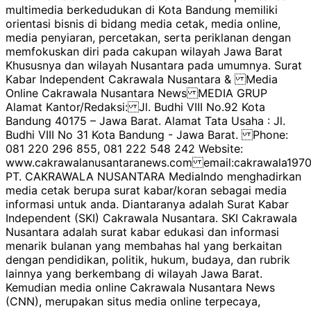
multimedia berkedudukan di Kota Bandung memiliki
orientasi bisnis di bidang media cetak, media online,
media penyiaran, percetakan, serta periklanan dengan
memfokuskan diri pada cakupan wilayah Jawa Barat
Khususnya dan wilayah Nusantara pada umumnya. Surat
Kabar Independent Cakrawala Nusantara & Media
Online Cakrawala Nusantara News MEDIA GRUP
Alamat Kantor/Redaksi: Jl. Budhi VIII No.92 Kota
Bandung 40175 – Jawa Barat. Alamat Tata Usaha : Jl.
Budhi VIII No 31 Kota Bandung - Jawa Barat. Phone:
081 220 296 855, 081 222 548 242 Website:
www.cakrawalanusantaranews.com email:cakrawala1
PT. CAKRAWALA NUSANTARA MediaIndo menghadirkan
media cetak berupa surat kabar/koran sebagai media
informasi untuk anda. Diantaranya adalah Surat Kabar
Independent (SKI) Cakrawala Nusantara. SKI Cakrawala
Nusantara adalah surat kabar edukasi dan informasi
menarik bulanan yang membahas hal yang berkaitan
dengan pendidikan, politik, hukum, budaya, dan rubrik
lainnya yang berkembang di wilayah Jawa Barat.
Kemudian media online Cakrawala Nusantara News
(CNN), merupakan situs media online terpecaya,