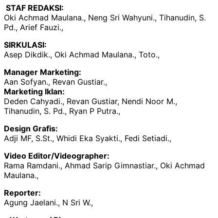
STAF REDAKSI:
Oki Achmad Maulana., Neng Sri Wahyuni., Tihanudin, S.
Pd., Arief Fauzi.,
SIRKULASI:
Asep Dikdik., Oki Achmad Maulana., Toto.,
Manager Marketing:
Aan Sofyan., Revan Gustiar.,
Marketing Iklan:
Deden Cahyadi., Revan Gustiar, Nendi Noor M.,
Tihanudin, S. Pd., Ryan P Putra.,
Design Grafis:
Adji MF, S.St., Whidi Eka Syakti., Fedi Setiadi.,
Video Editor/Videographer:
Rama Ramdani., Ahmad Sarip Gimnastiar., Oki Achmad
Maulana.,
Reporter:
Agung Jaelani., N Sri W.,