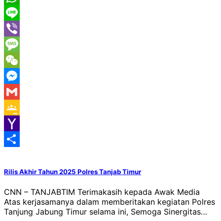
WhatsApp
Line
Viber
Message
WeChat
Messenger
Gmail
Google
Classroom
Yahoo
Mail
Share
Rilis Akhir Tahun 2025 Polres Tanjab Timur
CNN – TANJABTIM Terimakasih kepada Awak Media
Atas kerjasamanya dalam memberitakan kegiatan Polres
Tanjung Jabung Timur selama ini, Semoga Sinergitas…