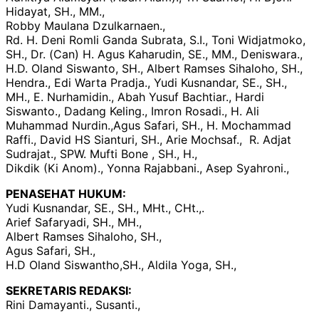
Hidayat, SH., MM.,
Robby Maulana Dzulkarnaen.,
Rd. H. Deni Romli Ganda Subrata, S.I., Toni Widjatmoko,
SH., Dr. (Can) H. Agus Kaharudin, SE., MM., Deniswara.,
H.D. Oland Siswanto, SH., Albert Ramses Sihaloho, SH.,
Hendra., Edi Warta Pradja., Yudi Kusnandar, SE., SH.,
MH., E. Nurhamidin., Abah Yusuf Bachtiar., Hardi
Siswanto., Dadang Keling., Imron Rosadi., H. Ali
Muhammad Nurdin.,Agus Safari, SH., H. Mochammad
Raffi., David HS Sianturi, SH., Arie Mochsaf., R. Adjat
Sudrajat., SPW. Mufti Bone , SH., H.,
Dikdik (Ki Anom)., Yonna Rajabbani., Asep Syahroni.,
PENASEHAT HUKUM:
Yudi Kusnandar, SE., SH., MHt., CHt.,.
Arief Safaryadi, SH., MH.,
Albert Ramses Sihaloho, SH.,
Agus Safari, SH.,
H.D Oland Siswantho,SH., Aldila Yoga, SH.,
SEKRETARIS REDAKSI:
Rini Damayanti., Susanti.,