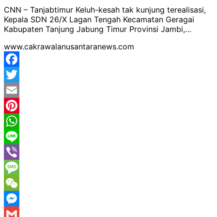
CNN – Tanjabtimur Keluh-kesah tak kunjung terealisasi,
Kepala SDN 26/X Lagan Tengah Kecamatan Geragai
Kabupaten Tanjung Jabung Timur Provinsi Jambi,…
www.cakrawalanusantaranews.com
Facebook
Twitter
Email
Pinterest
WhatsApp
Line
Viber
Message
WeChat
Messenger