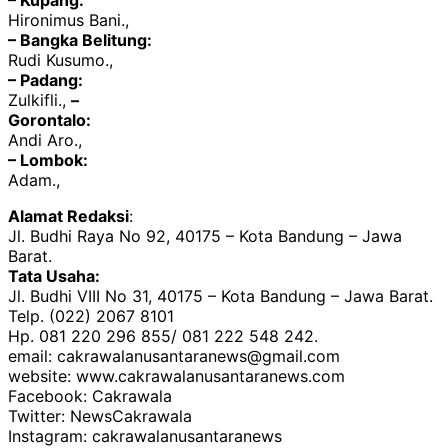
– Kupang:
Hironimus Bani.,
– Bangka Belitung:
Rudi Kusumo.,
– Padang:
Zulkifli.,
–
Gorontalo:
Andi Aro.,
– Lombok:
Adam.,
Alamat Redaksi
:
Jl. Budhi Raya No 92, 40175 – Kota Bandung – Jawa
Barat.
Tata Usaha:
Jl. Budhi VIII No 31, 40175 – Kota Bandung – Jawa Barat.
Telp. (022) 2067 8101
Hp. 081 220 296 855/ 081 222 548 242.
email: cakrawalanusantaranews@gmail.com
website: www.cakrawalanusantaranews.com
Facebook: Cakrawala
Twitter: NewsCakrawala
Instagram: cakrawalanusantaranews