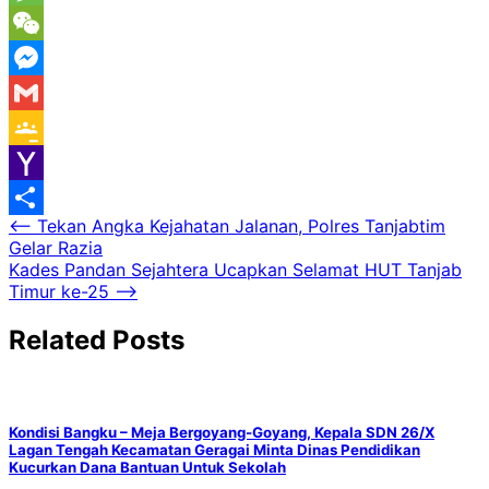
Message
WeChat
Messenger
Gmail
Google
Classroom
Yahoo
Navigasi
⟵
Tekan Angka Kejahatan Jalanan, Polres Tanjabtim
Mail
Share
Gelar Razia
pos
Kades Pandan Sejahtera Ucapkan Selamat HUT Tanjab
Timur ke-25
⟶
Related Posts
Kondisi Bangku – Meja Bergoyang-Goyang, Kepala SDN 26/X
Lagan Tengah Kecamatan Geragai Minta Dinas Pendidikan
Kucurkan Dana Bantuan Untuk Sekolah