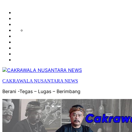
HUKUM
HIBURAN
EKONOMI
POLITIK
OLAH
PENDIDIKAN
RAGA
DAERAH
OPINI
OLAHRAGA
SENI
&
BUDAYA
CAKRAWALA NUSANTARA NEWS
Berani -Tegas – Lugas – Berimbang