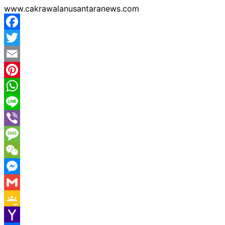
www.cakrawalanusantaranews.com
Facebook
Twitter
Email
Pinterest
WhatsApp
Line
Viber
Message
WeChat
Messenger
Gmail
Google