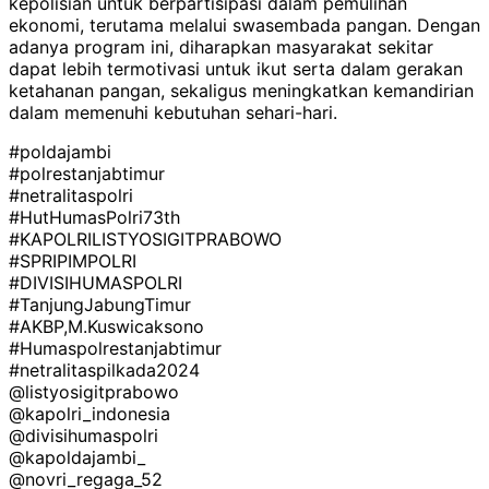
kepolisian untuk berpartisipasi dalam pemulihan
ekonomi, terutama melalui swasembada pangan. Dengan
adanya program ini, diharapkan masyarakat sekitar
dapat lebih termotivasi untuk ikut serta dalam gerakan
ketahanan pangan, sekaligus meningkatkan kemandirian
dalam memenuhi kebutuhan sehari-hari.
#poldajambi
#polrestanjabtimur
#netralitaspolri
#HutHumasPolri73th
#KAPOLRILISTYOSIGITPRABOWO
#SPRIPIMPOLRI
#DIVISIHUMASPOLRI
#TanjungJabungTimur
#AKBP,M.Kuswicaksono
#Humaspolrestanjabtimur
#netralitaspilkada2024
@listyosigitprabowo
@kapolri_indonesia
@divisihumaspolri
@kapoldajambi_
@novri_regaga_52