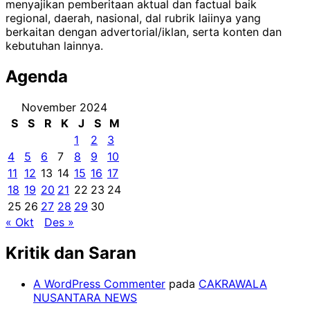
menyajikan pemberitaan aktual dan factual baik
regional, daerah, nasional, dal rubrik laiinya yang
berkaitan dengan advertorial/iklan, serta konten dan
kebutuhan lainnya.
Agenda
November 2024
S
S
R
K
J
S
M
1
2
3
4
5
6
7
8
9
10
11
12
13
14
15
16
17
18
19
20
21
22
23
24
25
26
27
28
29
30
« Okt
Des »
Kritik dan Saran
A WordPress Commenter
pada
CAKRAWALA
NUSANTARA NEWS