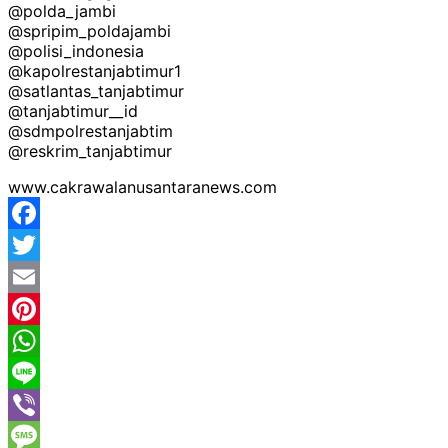
@polda_jambi
@spripim_poldajambi
@polisi_indonesia
@kapolrestanjabtimur1
@satlantas_tanjabtimur
@tanjabtimur__id
@sdmpolrestanjabtim
@reskrim_tanjabtimur
www.cakrawalanusantaranews.com
Facebook
Twitter
Email
Pinterest
WhatsApp
Line
Viber