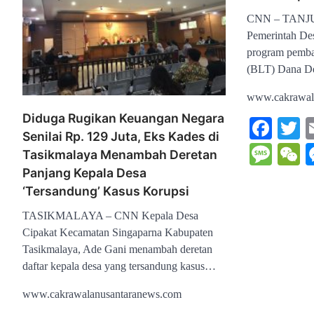
CNN – TAN
Pemerintah De
program pemba
(BLT) Dana D
www.cakrawal
Diduga Rugikan Keuangan Negara
Fac
T
Senilai Rp. 129 Juta, Eks Kades di
Mes
W
Tasikmalaya Menambah Deretan
Panjang Kepala Desa
‘Tersandung’ Kasus Korupsi
TASIKMALAYA – CNN Kepala Desa
Cipakat Kecamatan Singaparna Kabupaten
Tasikmalaya, Ade Gani menambah deretan
daftar kepala desa yang tersandung kasus…
www.cakrawalanusantaranews.com