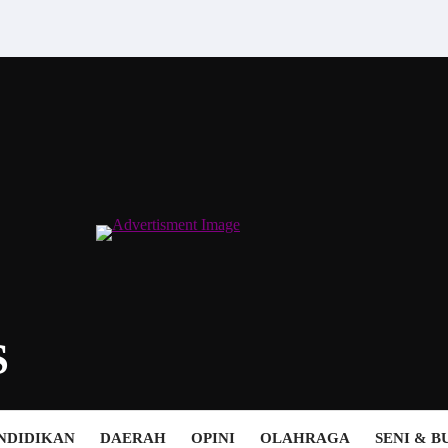
S
NDIDIKAN
DAERAH
OPINI
OLAHRAGA
SENI & 