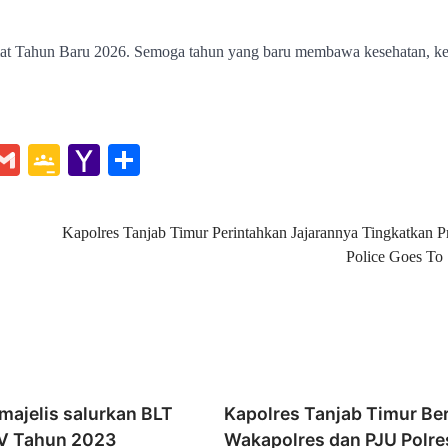
at Tahun Baru 2026. Semoga tahun yang baru membawa kesehatan, k
e
hat
essenger
Gmail
Google
Yahoo
Share
Classroom
Mail
Kapolres Tanjab Timur Perintahkan Jajarannya Tingkatkan 
Police Goes To
majelis salurkan BLT
Kapolres Tanjab Timur B
IV Tahun 2023
Wakapolres dan PJU Polre