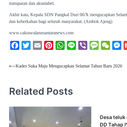
transparan dan akuntabel.
Akhir kata, Kepala SDN Pangkal Duri 06/X mengucapkan Selam
dan keberkahan bagi seluruh masyarakat. (Ambok Ajeng)
www.cakrawalanusantaranews.com
Facebook
Twitter
Email
Pinterest
WhatsApp
Line
Viber
Messag
WeC
M
Navigasi
⟵
Kades Suka Maju Mengucapkan Selamat Tahun Baru 2026
pos
Related Posts
Desa teluk 
DD Tahap 