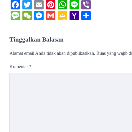
Facebook
Twitter
Email
Pinterest
WhatsApp
Line
Viber
Message
WeChat
Messenger
Gmail
Google
Yahoo
Share
Classroom
Mail
Tinggalkan Balasan
Alamat email Anda tidak akan dipublikasikan.
Ruas yang wajib d
Komentar
*