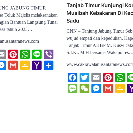
Tanjab Timur Kunjungi Ko
JUNG JABUNG TIMUR
Musibah Kebakaran Di Ke
sa Teluk Majelis melaksanakan
Sadu
gian Bantuan Langsung Tunai
esa tahun 2023…
CNN – Tanjung Jabung Timur Seb
wujud empati dan kepedulian, Kapo
anusantaranews.com
Tanjab Timur AKBP M. Kuswicak
ebook
witter
Email
Pinterest
WhatsApp
Line
Viber
S.I.K., M.H bersama Wakapolres
sage
eChat
Messenger
Gmail
Google
Yahoo
Share
www.cakrawalanusantaranews.co
Classroom
Mail
Facebook
Twitter
Email
Pinte
W
Message
WeChat
Messeng
Gmai
G
C