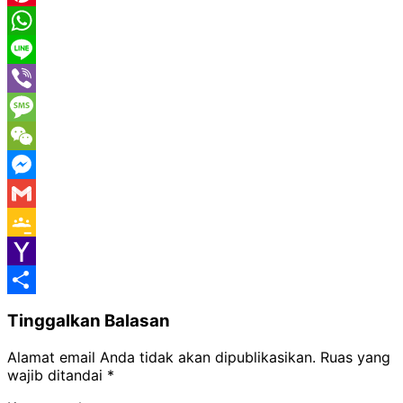
Pinterest
WhatsApp
Line
Viber
Message
WeChat
Messenger
Gmail
Google
Classroom
Yahoo
Mail
Share
Tinggalkan Balasan
Alamat email Anda tidak akan dipublikasikan.
Ruas yang
wajib ditandai
*