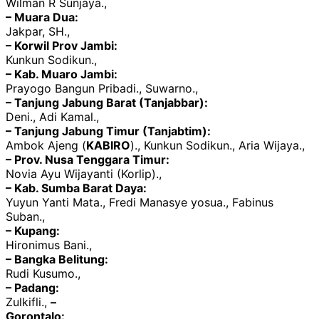
Wilman R Sunjaya.,
– Muara Dua:
Jakpar, SH.,
– Korwil Prov Jambi:
Kunkun Sodikun.,
– Kab. Muaro Jambi:
Prayogo Bangun Pribadi., Suwarno.,
– Tanjung Jabung Barat (Tanjabbar):
Deni., Adi Kamal.,
– Tanjung Jabung Timur (Tanjabtim):
Ambok Ajeng (
KABIRO
)., Kunkun Sodikun., Aria Wijaya.,
– Prov. Nusa Tenggara Timur:
Novia Ayu Wijayanti (Korlip).,
– Kab. Sumba Barat Daya:
Yuyun Yanti Mata., Fredi Manasye yosua., Fabinus
Suban.,
– Kupang:
Hironimus Bani.,
– Bangka Belitung:
Rudi Kusumo.,
– Padang:
Zulkifli.,
–
Gorontalo: