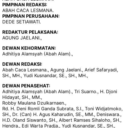
PIMPINAN REDAKSI:
ABAH CACA LESMANA.
PIMPINAN PERUSAHAAN:
DEDE SETIAWATI.
REDAKTUR PELAKSANA:
AGUNG JAELANI.,
DEWAN KEHORMATAN:
Adhitiya Alamsyah (Abah Alam).,
DEWAN REDAKSI:
Abah Caca Lesmana., Agung Jaelani., Arief Safaryadi,
SH., MH., Yudi Kusnandar, SE., SH., MH.,
DEWAN PENASEHAT:
Adhitiya Alamsyah (Abah Alam)., Tri Suarno., H. Djoni
Hidayat, SH., MM.,
Robby Maulana Dzulkarnaen.,
Rd. H. Deni Romli Ganda Subrata, S.I., Toni Widjatmoko,
SH., Dr. (Can) H. Agus Kaharudin, SE., MM., Deniswara.,
H.D. Oland Siswanto, SH., Albert Ramses Sihaloho, SH.,
Hendra., Edi Warta Pradja., Yudi Kusnandar, SE., SH.,