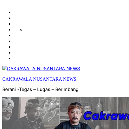
HUKUM
HIBURAN
EKONOMI
POLITIK
OLAH
PENDIDIKAN
RAGA
DAERAH
OPINI
OLAHRAGA
SENI
&
BUDAYA
CAKRAWALA NUSANTARA NEWS
Berani -Tegas – Lugas – Berimbang