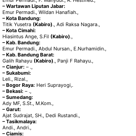
Emur Permadi., F. Wahyudi., R. Hestineu.,
– Wartawan Liputan Jabar:
Emur Permadi., Wildan Hanafiah.,
– Kota Bandung:
Titik Yusetra
(Kabiro)
., Adi Raksa Nagara.,
– Kota Cimahi:
Hiasintus Ange, S.Fil
(Kabiro)
.,
– Kab. Bandung:
Emur Permadi., Abdul Nursan., E.Nurhamidin.,
– Kab. Bandung Barat:
Galih Rahayu
(Kabiro)
., Panji F Rahayu.,
– Cianjur:
– .,
– Sukabumi:
Leli., Rizal.,
– Bogor Raya:
Heri Suprayogi,.
– Bekasi:
– .,
– Sumedang:
Ady MF, S.St., M.Kom.,
– Garut:
Ajat Sudrajat, SH., Dedi Rustandi.,
– Tasikmalaya:
Andi., Andri.,
– Ciamis: