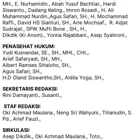
MH., E. Nurhamidin., Abah Yusuf Bachtiar., Hardi
Siswanto., Dadang Keling., Imron Rosadi., H. Ali
Muhammad Nurdin.,Agus Safari, SH., H. Mochammad
Raffi., David HS Sianturi, SH., Arie Mochsaf., R. Adjat
Sudrajat., SPW. Mufti Bone , SH., H.,
Dikdik (Ki Anom)., Yonna Rajabbani., Asep Syahroni.,
PENASEHAT HUKUM:
Yudi Kusnandar, SE., SH., MHt., CHt.,.
Arief Safaryadi, SH., MH.,
Albert Ramses Sihaloho, SH.,
Agus Safari, SH.,
H.D Oland Siswantho,SH., Aldila Yoga, SH.,
SEKRETARIS REDAKSI:
Rini Damayanti., Susanti.,
STAF REDAKSI:
Oki Achmad Maulana., Neng Sri Wahyuni., Tihanudin, S.
Pd., Arief Fauzi.,
SIRKULASI:
Asep Dikdik., Oki Achmad Maulana., Toto.,