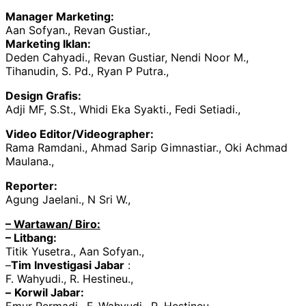
Manager Marketing:
Aan Sofyan., Revan Gustiar.,
Marketing Iklan:
Deden Cahyadi., Revan Gustiar, Nendi Noor M.,
Tihanudin, S. Pd., Ryan P Putra.,
Design Grafis:
Adji MF, S.St., Whidi Eka Syakti., Fedi Setiadi.,
Video Editor/Videographer:
Rama Ramdani., Ahmad Sarip Gimnastiar., Oki Achmad
Maulana.,
Reporter:
Agung Jaelani., N Sri W.,
– Wartawan/ Biro:
– Litbang:
Titik Yusetra., Aan Sofyan.,
–
Tim Investigasi Jabar
:
F. Wahyudi., R. Hestineu.,
–
Korwil Jabar: