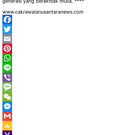
generasi yang berakhlak mulia. ****
www.cakrawalanusantaranews.com
Facebook
Twitter
Email
Pinterest
WhatsApp
Line
Viber
Message
WeChat
Messenger
Gmail