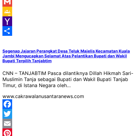
Messenger
Gmail
Google
Classroom
Yahoo
Mail
Share
Segenap Jajaran Perangkat Desa Teluk Majelis Kecamatan Kuala
Jambi Mengucapkan Selamat Atas Pelantikan Bupati dan Wakil
Bupati Terpilih Tanjabtim
CNN – TANJABTIM Pasca dilantiknya Dillah Hikmah Sari-
Muslimin Tanja sebagai Bupati dan Wakil Bupati Tanjab
Timur, di Istana Negara oleh…
www.cakrawalanusantaranews.com
Facebook
Twitter
Email