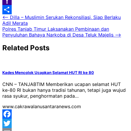
Google
Classroom
Yahoo
Navigasi
⟵
Dilla – Muslimin Serukan Rekonsiliasi, Siap Berlaku
Mail
Share
Adil Merata
pos
Polres Tanjab Timur Laksanakan Pembinaan dan
Penyuluhan Bahaya Narkoba di Desa Teluk Majelis
⟶
Related Posts
Kades Mencolok Ucapkan Selamat HUT RI ke 80
CNN – TANJABTIM Memberikan ucapan selamat HUT
ke-80 RI bukan hanya tradisi tahunan, tetapi juga wujud
rasa syukur, penghormatan pada…
www.cakrawalanusantaranews.com
Facebook