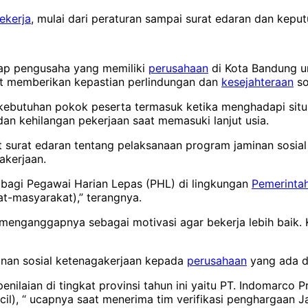
ekerja
, mulai dari peraturan sampai surat edaran dan keput
iap pengusaha yang memiliki
perusahaan
di Kota Bandung u
pat memberikan kepastian perlindungan dan
kesejahteraan
so
kebutuhan pokok peserta termasuk ketika menghadapi situ
an kehilangan pekerjaan saat memasuki lanjut usia.
surat edaran tentang pelaksanaan program jaminan sosial 
akerjaan.
bagi Pegawai Harian Lepas (PHL) di lingkungan
Pemerinta
at-masyarakat),” terangnya.
a menganggapnya sebagai motivasi agar bekerja lebih baik.
minan sosial ketenagakerjaan kepada
perusahaan
yang ada di
ilaian di tingkat provinsi tahun ini yaitu PT. Indomarco 
l), “ ucapnya saat menerima tim verifikasi penghargaan J