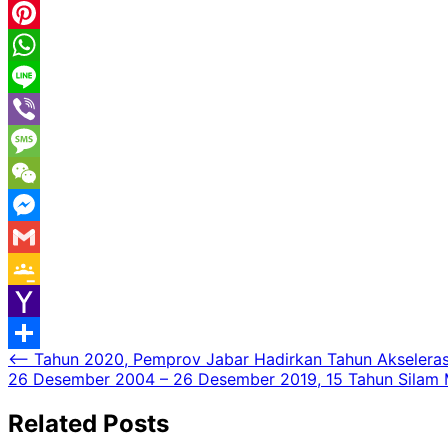
Email
Pinterest
WhatsApp
Line
Viber
Message
WeChat
Messenger
Gmail
Google
Classroom
Yahoo
Navigasi
⟵
Tahun 2020, Pemprov Jabar Hadirkan Tahun Akselerasi
Mail
Share
26 Desember 2004 – 26 Desember 2019, 15 Tahun Silam
pos
Related Posts