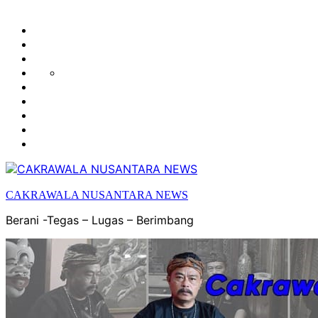
HUKUM
HIBURAN
EKONOMI
POLITIK
OLAH
PENDIDIKAN
RAGA
DAERAH
OPINI
OLAHRAGA
SENI
&
BUDAYA
CAKRAWALA NUSANTARA NEWS
Berani -Tegas – Lugas – Berimbang