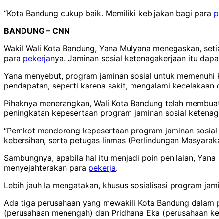
“Kota Bandung cukup baik. Memiliki kebijakan bagi para
p
BANDUNG – CNN
Wakil Wali Kota Bandung, Yana Mulyana menegaskan, set
para
pekerja
nya. Jaminan sosial ketenagakerjaan itu da
Yana menyebut, program jaminan sosial untuk memenuhi 
pendapatan, seperti karena sakit, mengalami kecelakaan d
Pihaknya menerangkan, Wali Kota Bandung telah membuat 
peningkatan kepesertaan program jaminan sosial ketenag
“Pemkot mendorong kepesertaan program jaminan sosial 
kebersihan, serta petugas linmas (Perlindungan Masyarak
Sambungnya, apabila hal itu menjadi poin penilaian, Yan
menyejahterakan para
pekerja
.
Lebih jauh Ia mengatakan, khusus sosialisasi program ja
Ada tiga perusahaan yang mewakili Kota Bandung dalam pen
(perusahaan menengah) dan Pridhana Eka (perusahaan keci