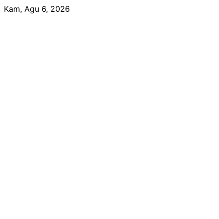
Skip
Kam, Agu 6, 2026
to
content