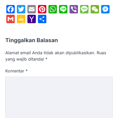
Facebook
Twitter
Email
Pinterest
WhatsApp
Line
Viber
Messa
WeC
M
Gmail
Google
Yahoo
Share
Classroom
Mail
Tinggalkan Balasan
Alamat email Anda tidak akan dipublikasikan.
Ruas
yang wajib ditandai
*
Komentar
*