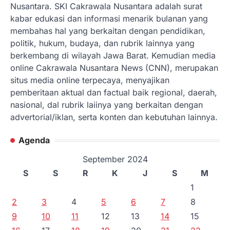
Nusantara. SKI Cakrawala Nusantara adalah surat
kabar edukasi dan informasi menarik bulanan yang
membahas hal yang berkaitan dengan pendidikan,
politik, hukum, budaya, dan rubrik lainnya yang
berkembang di wilayah Jawa Barat. Kemudian media
online Cakrawala Nusantara News (CNN), merupakan
situs media online terpecaya, menyajikan
pemberitaan aktual dan factual baik regional, daerah,
nasional, dal rubrik laiinya yang berkaitan dengan
advertorial/iklan, serta konten dan kebutuhan lainnya.
Agenda
September 2024
S
S
R
K
J
S
M
1
2
3
4
5
6
7
8
9
10
11
12
13
14
15