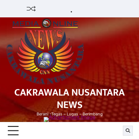
Skip
HUKUM
HIBURAN
EKONOMI
POLITIK
PENDIDIKAN
DAERAH
OPINI
OLAHRAGA
SENI
to
&
OLAH
content
BUDAYA
RAGA
CAKRAWALA NUSANTARA
NEWS
Berani -Tegas – Lugas – Berimbang