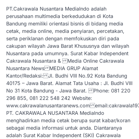
PT.Cakrawala Nusantara MediaIndo adalah
perusahaan multimedia berkedudukan di Kota
Bandung memiliki orientasi bisnis di bidang media
cetak, media online, media penyiaran, percetakan,
serta periklanan dengan memfokuskan diri pada
cakupan wilayah Jawa Barat Khususnya dan wilayah
Nusantara pada umumnya. Surat Kabar Independent
Cakrawala Nusantara & Media Online Cakrawala
Nusantara News MEDIA GRUP Alamat
Kantor/Redaksi: Jl. Budhi VIII No.92 Kota Bandung
40175 – Jawa Barat. Alamat Tata Usaha : Jl. Budhi VIII
No 31 Kota Bandung - Jawa Barat. Phone: 081 220
296 855, 081 222 548 242 Website:
www.cakrawalanusantaranews.com email:cakrawal
PT. CAKRAWALA NUSANTARA MediaIndo
menghadirkan media cetak berupa surat kabar/koran
sebagai media informasi untuk anda. Diantaranya
adalah Surat Kabar Independent (SKI) Cakrawala