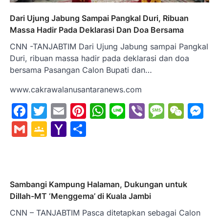
Dari Ujung Jabung Sampai Pangkal Duri, Ribuan
Massa Hadir Pada Deklarasi Dan Doa Bersama
CNN -TANJABTIM Dari Ujung Jabung sampai Pangkal
Duri, ribuan massa hadir pada deklarasi dan doa
bersama Pasangan Calon Bupati dan…
www.cakrawalanusantaranews.com
Facebook
Twitter
Email
Pinterest
WhatsApp
Line
Viber
Messa
WeC
M
Gmail
Google
Yahoo
Share
Classroom
Mail
Sambangi Kampung Halaman, Dukungan untuk
Dillah-MT ‘Menggema’ di Kuala Jambi
CNN – TANJABTIM Pasca ditetapkan sebagai Calon