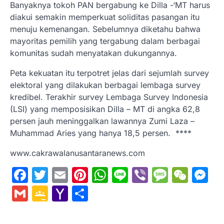
Banyaknya tokoh PAN bergabung ke Dilla -‘MT harus
diakui semakin memperkuat soliditas pasangan itu
menuju kemenangan. Sebelumnya diketahu bahwa
mayoritas pemilih yang tergabung dalam berbagai
komunitas sudah menyatakan dukungannya.
Peta kekuatan itu terpotret jelas dari sejumlah survey
elektoral yang dilakukan berbagai lembaga survey
kredibel. Terakhir survey Lembaga Survey Indonesia
(LSI) yang memposisikan Dilla – MT di angka 62,8
persen jauh meninggalkan lawannya Zumi Laza –
Muhammad Aries yang hanya 18,5 persen. ****
www.cakrawalanusantaranews.com
Facebook
Twitter
Email
Pinterest
WhatsApp
Line
Viber
Messa
WeC
M
Gmail
Google
Yahoo
Share
Classroom
Mail