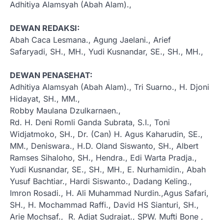
Adhitiya Alamsyah (Abah Alam).,
DEWAN REDAKSI:
Abah Caca Lesmana., Agung Jaelani., Arief
Safaryadi, SH., MH., Yudi Kusnandar, SE., SH., MH.,
DEWAN PENASEHAT:
Adhitiya Alamsyah (Abah Alam)., Tri Suarno., H. Djoni
Hidayat, SH., MM.,
Robby Maulana Dzulkarnaen.,
Rd. H. Deni Romli Ganda Subrata, S.I., Toni
Widjatmoko, SH., Dr. (Can) H. Agus Kaharudin, SE.,
MM., Deniswara., H.D. Oland Siswanto, SH., Albert
Ramses Sihaloho, SH., Hendra., Edi Warta Pradja.,
Yudi Kusnandar, SE., SH., MH., E. Nurhamidin., Abah
Yusuf Bachtiar., Hardi Siswanto., Dadang Keling.,
Imron Rosadi., H. Ali Muhammad Nurdin.,Agus Safari,
SH., H. Mochammad Raffi., David HS Sianturi, SH.,
Arie Mochsaf., R. Adjat Sudrajat., SPW. Mufti Bone ,