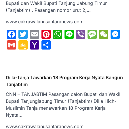
Bupati dan Wakil Bupati Tanjung Jabung Timur
(Tanjabtim) . Pasangan nomor urut 2,…
www.cakrawalanusantaranews.com
Facebook
Twitter
Email
Pinterest
WhatsApp
Line
Viber
Messa
WeC
M
Gmail
Google
Yahoo
Share
Classroom
Mail
Dilla-Tanja Tawarkan 18 Program Kerja Nyata Bangun
Tanjabtim
CNN – TANJABTIM Pasangan calon Bupati dan Wakil
Bupati Tanjungjabung Timur (Tanjabtim) Dilla Hich-
Muslimin Tanja menawarkan 18 Program Kerja
Nyata…
www.cakrawalanusantaranews.com