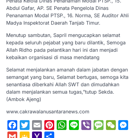
Penata Kelola Dinas Penanaman Modal PTSP., 15.
Abdul Gafar, AP. SE Penata Pengelola Dinas
Penanaman Modal PTSP., 16. Norma, SE Auditor Ahli
Madya Inspektorat Daerah Tanjab Timur.
Menutup sambutan, Sapril mengucapkan selamat
kepada seluruh pejabat yang baru dilantik, Semoga
Allah Ridho pada pelantikan hari ini dan menjadi
kebaikan organisasi di masa mendatang
Selamat menjalankan amanah dalam jabatan dengan
semangat yang baru, Selamat bertugas, semoga kita
senantiasa diberkahi Allah SWT dan dimudahkan
dalam menjalankan semua tugas,”tutup Sekda.
(Ambok Ajeng)
www.cakrawalanusantaranews.com
Facebook
Twitter
Email
Pinterest
WhatsApp
Line
Viber
Messa
WeC
M
Gmail
Google
Yahoo
Share