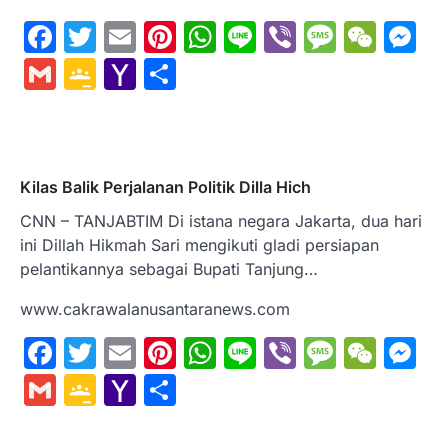
Facebook
Twitter
Email
Pinterest
WhatsApp
Line
Viber
Messa
WeC
M
Gmail
Google
Yahoo
Share
Classroom
Mail
Kilas Balik Perjalanan Politik Dilla Hich
CNN – TANJABTIM Di istana negara Jakarta, dua hari
ini Dillah Hikmah Sari mengikuti gladi persiapan
pelantikannya sebagai Bupati Tanjung…
www.cakrawalanusantaranews.com
Facebook
Twitter
Email
Pinterest
WhatsApp
Line
Viber
Messa
WeC
M
Gmail
Google
Yahoo
Share
Classroom
Mail