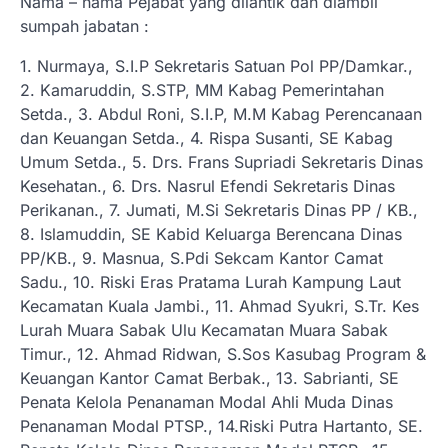
Nama – nama Pejabat yang dilantik dan diambil
sumpah jabatan :
1. Nurmaya, S.I.P Sekretaris Satuan Pol PP/Damkar.,
2. Kamaruddin, S.STP, MM Kabag Pemerintahan
Setda., 3. Abdul Roni, S.I.P, M.M Kabag Perencanaan
dan Keuangan Setda., 4. Rispa Susanti, SE Kabag
Umum Setda., 5. Drs. Frans Supriadi Sekretaris Dinas
Kesehatan., 6. Drs. Nasrul Efendi Sekretaris Dinas
Perikanan., 7. Jumati, M.Si Sekretaris Dinas PP / KB.,
8. Islamuddin, SE Kabid Keluarga Berencana Dinas
PP/KB., 9. Masnua, S.Pdi Sekcam Kantor Camat
Sadu., 10. Riski Eras Pratama Lurah Kampung Laut
Kecamatan Kuala Jambi., 11. Ahmad Syukri, S.Tr. Kes
Lurah Muara Sabak Ulu Kecamatan Muara Sabak
Timur., 12. Ahmad Ridwan, S.Sos Kasubag Program &
Keuangan Kantor Camat Berbak., 13. Sabrianti, SE
Penata Kelola Penanaman Modal Ahli Muda Dinas
Penanaman Modal PTSP., 14.Riski Putra Hartanto, SE.