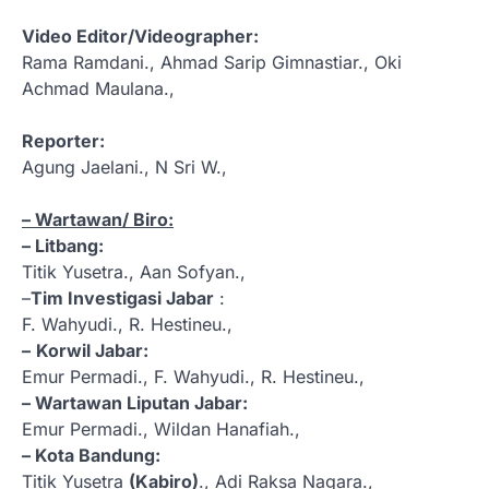
Video Editor/Videographer:
Rama Ramdani., Ahmad Sarip Gimnastiar., Oki
Achmad Maulana.,
Reporter:
Agung Jaelani., N Sri W.,
– Wartawan/ Biro:
– Litbang:
Titik Yusetra., Aan Sofyan.,
–
Tim Investigasi Jabar
:
F. Wahyudi., R. Hestineu.,
–
Korwil Jabar:
Emur Permadi., F. Wahyudi., R. Hestineu.,
– Wartawan Liputan Jabar:
Emur Permadi., Wildan Hanafiah.,
– Kota Bandung:
Titik Yusetra
(Kabiro)
., Adi Raksa Nagara.,