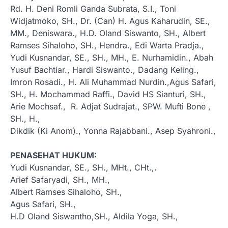
Rd. H. Deni Romli Ganda Subrata, S.I., Toni
Widjatmoko, SH., Dr. (Can) H. Agus Kaharudin, SE.,
MM., Deniswara., H.D. Oland Siswanto, SH., Albert
Ramses Sihaloho, SH., Hendra., Edi Warta Pradja.,
Yudi Kusnandar, SE., SH., MH., E. Nurhamidin., Abah
Yusuf Bachtiar., Hardi Siswanto., Dadang Keling.,
Imron Rosadi., H. Ali Muhammad Nurdin.,Agus Safari,
SH., H. Mochammad Raffi., David HS Sianturi, SH.,
Arie Mochsaf., R. Adjat Sudrajat., SPW. Mufti Bone ,
SH., H.,
Dikdik (Ki Anom)., Yonna Rajabbani., Asep Syahroni.,
PENASEHAT HUKUM:
Yudi Kusnandar, SE., SH., MHt., CHt.,.
Arief Safaryadi, SH., MH.,
Albert Ramses Sihaloho, SH.,
Agus Safari, SH.,
H.D Oland Siswantho,SH., Aldila Yoga, SH.,