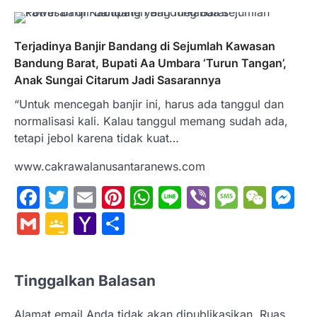
Terjadinya Banjir Bandang di Sejumlah Kawasan
Bandung Barat, Bupati Aa Umbara ‘Turun Tangan’,
Anak Sungai Citarum Jadi Sasarannya
“Untuk mencegah banjir ini, harus ada tanggul dan
normalisasi kali. Kalau tanggul memang sudah ada,
tetapi jebol karena tidak kuat…
www.cakrawalanusantaranews.com
Facebook
Twitter
Email
Pinterest
WhatsApp
Line
Viber
Messa
WeC
M
Gmail
Google
Yahoo
Share
Classroom
Mail
Tinggalkan Balasan
Alamat email Anda tidak akan dipublikasikan.
Ruas