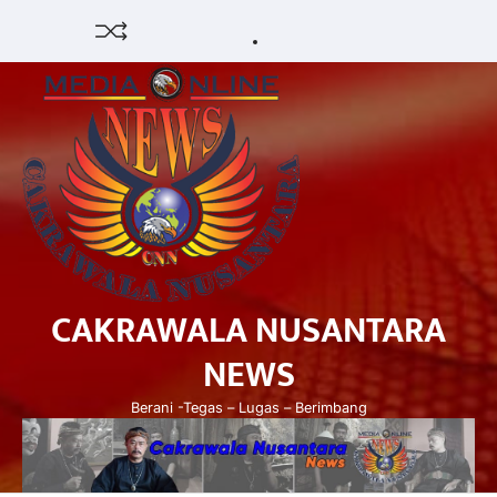
Skip
HUKUM
HIBURAN
EKONOMI
POLITIK
PENDIDIKAN
DAERAH
OPINI
OLAHRAGA
SENI
to
&
OLAH
content
BUDAYA
RAGA
CAKRAWALA NUSANTARA
NEWS
Berani -Tegas – Lugas – Berimbang