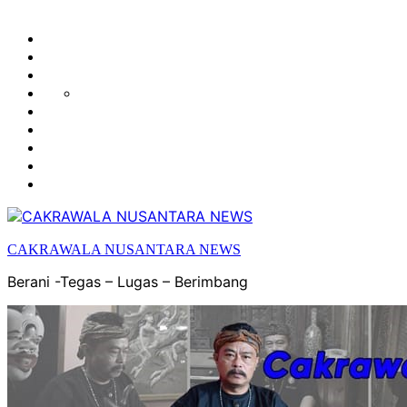
HUKUM
HIBURAN
EKONOMI
POLITIK
OLAH
PENDIDIKAN
RAGA
DAERAH
OPINI
OLAHRAGA
SENI
&
BUDAYA
CAKRAWALA NUSANTARA NEWS
Berani -Tegas – Lugas – Berimbang