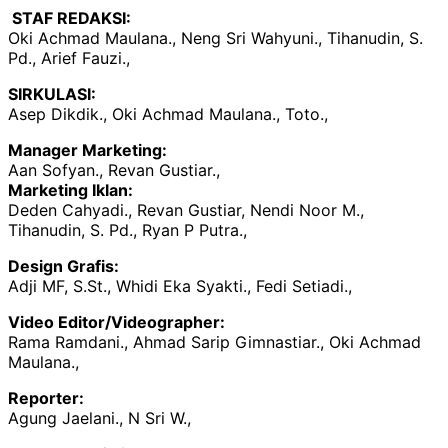
STAF REDAKSI:
Oki Achmad Maulana., Neng Sri Wahyuni., Tihanudin, S.
Pd., Arief Fauzi.,
SIRKULASI:
Asep Dikdik., Oki Achmad Maulana., Toto.,
Manager Marketing:
Aan Sofyan., Revan Gustiar.,
Marketing Iklan:
Deden Cahyadi., Revan Gustiar, Nendi Noor M.,
Tihanudin, S. Pd., Ryan P Putra.,
Design Grafis:
Adji MF, S.St., Whidi Eka Syakti., Fedi Setiadi.,
Video Editor/Videographer:
Rama Ramdani., Ahmad Sarip Gimnastiar., Oki Achmad
Maulana.,
Reporter:
Agung Jaelani., N Sri W.,