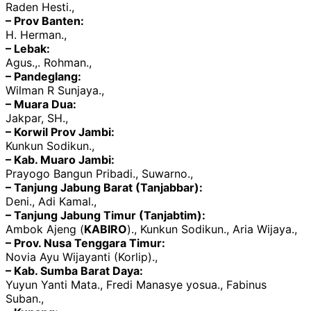
Raden Hesti.,
– Prov Banten:
H. Herman.,
– Lebak:
Agus.,. Rohman.,
– Pandeglang:
Wilman R Sunjaya.,
– Muara Dua:
Jakpar, SH.,
– Korwil Prov Jambi:
Kunkun Sodikun.,
– Kab. Muaro Jambi:
Prayogo Bangun Pribadi., Suwarno.,
– Tanjung Jabung Barat (Tanjabbar):
Deni., Adi Kamal.,
– Tanjung Jabung Timur (Tanjabtim):
Ambok Ajeng (
KABIRO
)., Kunkun Sodikun., Aria Wijaya.,
– Prov. Nusa Tenggara Timur:
Novia Ayu Wijayanti (Korlip).,
– Kab. Sumba Barat Daya:
Yuyun Yanti Mata., Fredi Manasye yosua., Fabinus
Suban.,