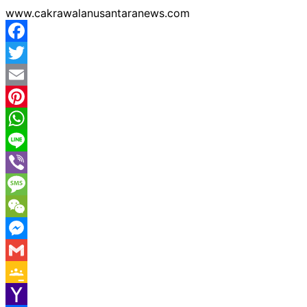
www.cakrawalanusantaranews.com
Facebook
Twitter
Email
Pinterest
WhatsApp
Line
Viber
Message
WeChat
Messenger
Gmail
Google