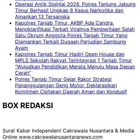
Operasi Antik Siginjai 2026, Polres Tanjung Jabung
Timur Berhasil Ungkap 8 Kasus Narkotika dan
Amankan 13 Tersangka
Kapolres Tanjab Timur, AKBP Ade Candra,
Mengklarifikasi Terkait Viralnya Pemberitaan Salah
Satu Oknum Anggota Polres Tanjab Timur Yang
Diamankan Terkait Dugaan Perjudian Sambung
Ayam
Kapolres Tanjab Timur Hadiri Open House dan
MPLS Sekolah Rakyat Terintegrasi 1 Tanjab Timur
“Wujudkan Pendidikan Merata Menuju Masa Depan
Cerah”
Polres Tanjab Timur Gelar Rakor Strategi
Penanggulangan Geng Motor, Deklarasikan
Komitmen Ciptakan Daerah Aman dan Kondusif
BOX REDAKSI
Surat Kabar Independent Cakrawala Nusantara & Media
Online www.cakrawalanusantaranews.com