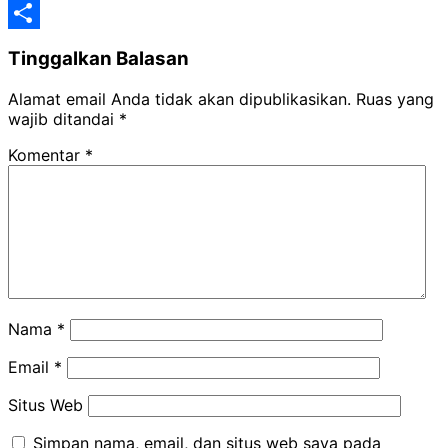
Classroom
Yahoo
Mail
Share
Tinggalkan Balasan
Alamat email Anda tidak akan dipublikasikan.
Ruas yang
wajib ditandai
*
Komentar
*
Nama
*
Email
*
Situs Web
Simpan nama, email, dan situs web saya pada