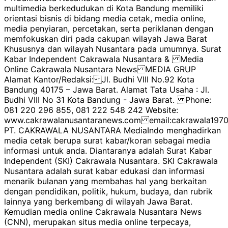
multimedia berkedudukan di Kota Bandung memiliki
orientasi bisnis di bidang media cetak, media online,
media penyiaran, percetakan, serta periklanan dengan
memfokuskan diri pada cakupan wilayah Jawa Barat
Khususnya dan wilayah Nusantara pada umumnya. Surat
Kabar Independent Cakrawala Nusantara & Media
Online Cakrawala Nusantara News MEDIA GRUP
Alamat Kantor/Redaksi: Jl. Budhi VIII No.92 Kota
Bandung 40175 – Jawa Barat. Alamat Tata Usaha : Jl.
Budhi VIII No 31 Kota Bandung - Jawa Barat. Phone:
081 220 296 855, 081 222 548 242 Website:
www.cakrawalanusantaranews.com email:cakrawala1
PT. CAKRAWALA NUSANTARA MediaIndo menghadirkan
media cetak berupa surat kabar/koran sebagai media
informasi untuk anda. Diantaranya adalah Surat Kabar
Independent (SKI) Cakrawala Nusantara. SKI Cakrawala
Nusantara adalah surat kabar edukasi dan informasi
menarik bulanan yang membahas hal yang berkaitan
dengan pendidikan, politik, hukum, budaya, dan rubrik
lainnya yang berkembang di wilayah Jawa Barat.
Kemudian media online Cakrawala Nusantara News
(CNN), merupakan situs media online terpecaya,