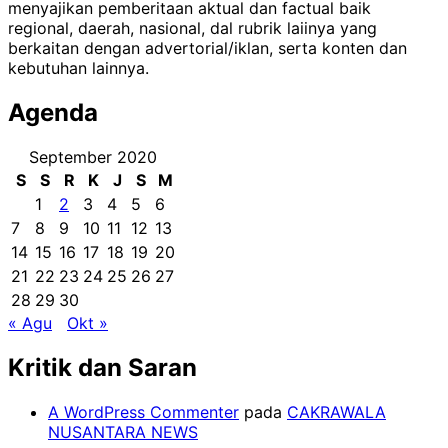
menyajikan pemberitaan aktual dan factual baik
regional, daerah, nasional, dal rubrik laiinya yang
berkaitan dengan advertorial/iklan, serta konten dan
kebutuhan lainnya.
Agenda
September 2020
S
S
R
K
J
S
M
1
2
3
4
5
6
7
8
9
10
11
12
13
14
15
16
17
18
19
20
21
22
23
24
25
26
27
28
29
30
« Agu
Okt »
Kritik dan Saran
A WordPress Commenter
pada
CAKRAWALA
NUSANTARA NEWS