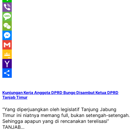
Line
Viber
Message
WeChat
Messenger
Gmail
Google
Classroom
Yahoo
Mail
Share
Kunjungan Kerja Anggota DPRD Bungo Disambut Ketua DPRD
Tanjab Timur
“Yang diperjuangkan oleh legislatif Tanjung Jabung
Timur ini niatnya memang full, bukan setengah-setengah.
Sehingga apapun yang di rencanakan terelisasi”
TANJAB…