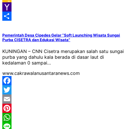
Google
Classroom
Yahoo
Mail
Share
Pemerintah Desa Cipedes Gelar “Soft Launching Wisata Sungai
Purba CISETRA dan Edukasi Wisata”
KUNINGAN – CNN Cisetra merupakan salah satu sungai
purba yang dahulu kala berada di dasar laut di
kedalaman 0 sampai…
www.cakrawalanusantaranews.com
Facebook
Twitter
Email
Pinterest
WhatsApp