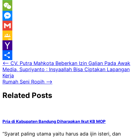
Message
WeChat
Messenger
Gmail
Google
Classroom
Yahoo
Navigasi
⟵
CV. Putra Mahkota Beberkan Izin Galian Pada Awak
Mail
Share
Media, Supriyanto : Insyaallah Bisa Ciptakan Lapangan
pos
Kerja
Rumah Seni Ropih
⟶
Related Posts
Pria di Kabupaten Bandung Diharapkan Ikut KB MOP
“Syarat paling utama yaitu harus ada ijin isteri, dan