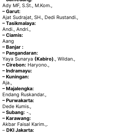
Ady MF, S.St., M.Kom.,
– Garut:
Ajat Sudrajat, SH., Dedi Rustandi.,
– Tasikmalaya:
Andi., Andri.,
– Ciamis:
Aang
– Banjar :
– Pangandaran:
Yaya Sunarya
(Kabiro)
., Wildan.,
– Cirebon:
Haryono.,
– Indramayu:
– Kuningan:
Aja.,
– Majalengka:
Endang Ruskandar.,
– Purwakarta:
Dede Kumis.,
– Subang:
-.,
– Karawang:
Akbar Faisal Karim.,.
–
DKI Jakarta: