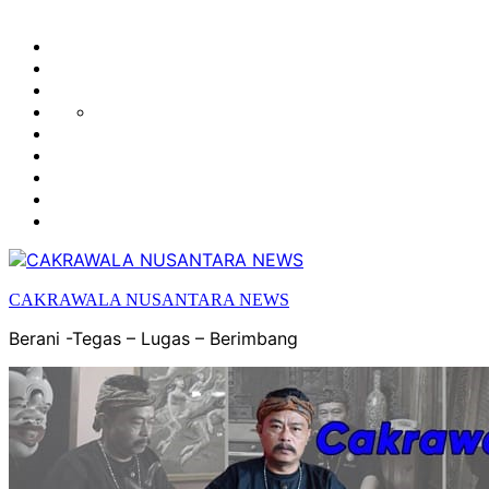
HUKUM
HIBURAN
EKONOMI
POLITIK
OLAH
PENDIDIKAN
RAGA
DAERAH
OPINI
OLAHRAGA
SENI
&
BUDAYA
CAKRAWALA NUSANTARA NEWS
Berani -Tegas – Lugas – Berimbang