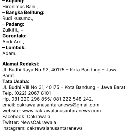
– Kupang:
Hironimus Bani.,
– Bangka Belitung:
Rudi Kusumo.,
– Padang:
Zulkifli.,
–
Gorontalo:
Andi Aro.,
– Lombok:
Adam.,
Alamat Redaksi
:
Jl. Budhi Raya No 92, 40175 – Kota Bandung – Jawa
Barat.
Tata Usaha:
Jl. Budhi VIII No 31, 40175 – Kota Bandung – Jawa Barat.
Telp. (022) 2067 8101
Hp. 081 220 296 855/ 081 222 548 242.
email: cakrawalanusantaranews@gmail.com
website: www.cakrawalanusantaranews.com
Facebook: Cakrawala
Twitter: NewsCakrawala
Instagram: cakrawalanusantaranews