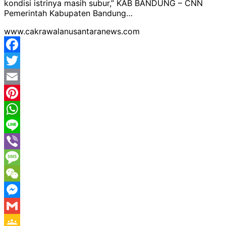
kondisi istrinya masih subur,” KAB BANDUNG – CNN
Pemerintah Kabupaten Bandung…
www.cakrawalanusantaranews.com
Facebook
Twitter
Email
Pinterest
WhatsApp
Line
Viber
Message
WeChat
Messenger
Gmail