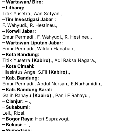
– Wartawan/ Biro:
– Litbang:
Titik Yusetra., Aan Sofyan.,
–
Tim Investigasi Jabar
:
F. Wahyudi., R. Hestineu.,
–
Korwil Jabar:
Emur Permadi., F. Wahyudi., R. Hestineu.,
– Wartawan Liputan Jabar:
Emur Permadi., Wildan Hanafiah.,
– Kota Bandung:
Titik Yusetra
(Kabiro)
., Adi Raksa Nagara.,
– Kota Cimahi:
Hiasintus Ange, S.Fil
(Kabiro)
.,
– Kab. Bandung:
Emur Permadi., Abdul Nursan., E.Nurhamidin.,
– Kab. Bandung Barat:
Galih Rahayu
(Kabiro)
., Panji F Rahayu.,
– Cianjur:
– .,
– Sukabumi:
Leli., Rizal.,
– Bogor Raya:
Heri Suprayogi,.
– Bekasi:
– .,
– Sumedang: