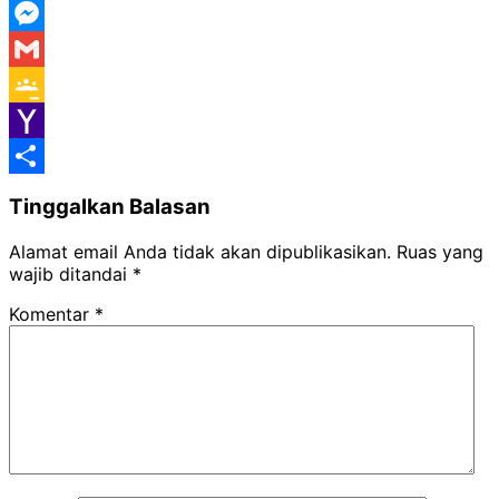
WeChat
Messenger
Gmail
Google
Classroom
Yahoo
Mail
Share
Tinggalkan Balasan
Alamat email Anda tidak akan dipublikasikan.
Ruas yang
wajib ditandai
*
Komentar
*