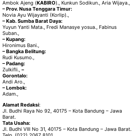
Ambok Ajeng (
KABIRO
)., Kunkun Sodikun., Aria Wijaya.,
– Prov. Nusa Tenggara Timur:
Novia Ayu Wijayanti (Korlip).,
– Kab. Sumba Barat Daya:
Yuyun Yanti Mata., Fredi Manasye yosua., Fabinus
Suban.,
– Kupang:
Hironimus Bani.,
– Bangka Belitung:
Rudi Kusumo.,
– Padang:
Zulkifli.,
–
Gorontalo:
Andi Aro.,
– Lombok:
Adam.,
Alamat Redaksi
:
Jl. Budhi Raya No 92, 40175 – Kota Bandung – Jawa
Barat.
Tata Usaha:
Jl. Budhi VIII No 31, 40175 – Kota Bandung – Jawa Barat.
Telp. (022) 2067 8101