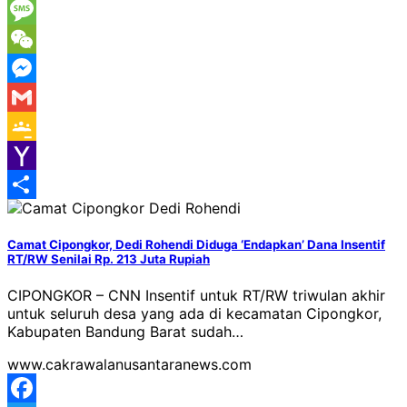
Viber
Message
WeChat
Messenger
Gmail
Google
Classroom
Yahoo
Mail
Share
Camat Cipongkor, Dedi Rohendi Diduga ‘Endapkan’ Dana Insentif
RT/RW Senilai Rp. 213 Juta Rupiah
CIPONGKOR – CNN Insentif untuk RT/RW triwulan akhir
untuk seluruh desa yang ada di kecamatan Cipongkor,
Kabupaten Bandung Barat sudah…
www.cakrawalanusantaranews.com