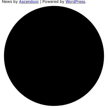
News by
Ascendoor
| Powered by
WordPress
.