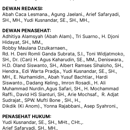
DEWAN REDAKSI:
Abah Caca Lesmana., Agung Jaelani., Arief Safaryadi,
SH., MH., Yudi Kusnandar, SE., SH., MH.,
DEWAN PENASEHAT:
Adhitiya Alamsyah (Abah Alam)., Tri Suarno., H. Djoni
Hidayat, SH., MM.,
Robby Maulana Dzulkarnaen.,
Rd. H. Deni Romli Ganda Subrata, S.I., Toni Widjatmoko,
SH., Dr. (Can) H. Agus Kaharudin, SE., MM., Deniswara.,
H.D. Oland Siswanto, SH., Albert Ramses Sihaloho, SH.,
Hendra., Edi Warta Pradja., Yudi Kusnandar, SE., SH.,
MH., E. Nurhamidin., Abah Yusuf Bachtiar., Hardi
Siswanto., Dadang Keling., Imron Rosadi., H. Ali
Muhammad Nurdin.,Agus Safari, SH., H. Mochammad
Raffi., David HS Sianturi, SH., Arie Mochsaf., R. Adjat
Sudrajat., SPW. Mufti Bone , SH., H.,
Dikdik (Ki Anom)., Yonna Rajabbani., Asep Syahroni.,
PENASEHAT HUKUM:
Yudi Kusnandar, SE., SH., MHt., CHt.,.
Arief Safaryadi, SH., MH.,