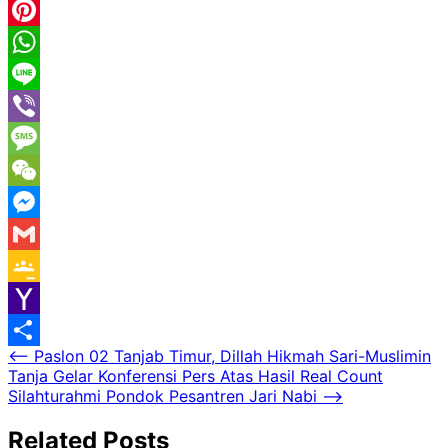
Email
Pinterest
WhatsApp
Line
Viber
Message
WeChat
Messenger
Gmail
Google
Classroom
Yahoo
Navigasi
⟵
Paslon 02 Tanjab Timur, Dillah Hikmah Sari-Muslimin
Mail
Share
Tanja Gelar Konferensi Pers Atas Hasil Real Count
pos
Silahturahmi Pondok Pesantren Jari Nabi
⟶
Related Posts