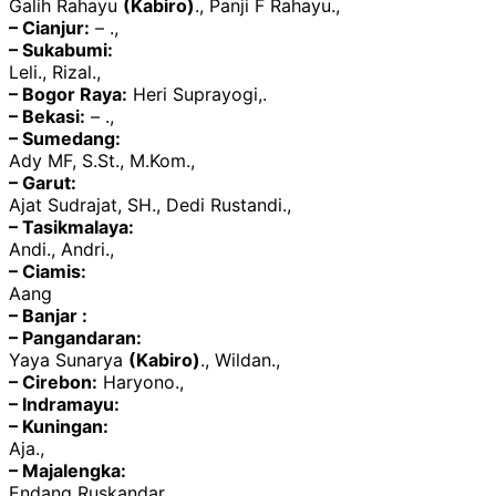
Galih Rahayu
(Kabiro)
., Panji F Rahayu.,
– Cianjur:
– .,
– Sukabumi:
Leli., Rizal.,
– Bogor Raya:
Heri Suprayogi,.
– Bekasi:
– .,
– Sumedang:
Ady MF, S.St., M.Kom.,
– Garut:
Ajat Sudrajat, SH., Dedi Rustandi.,
– Tasikmalaya:
Andi., Andri.,
– Ciamis:
Aang
– Banjar :
– Pangandaran:
Yaya Sunarya
(Kabiro)
., Wildan.,
– Cirebon:
Haryono.,
– Indramayu:
– Kuningan:
Aja.,
– Majalengka:
Endang Ruskandar.,