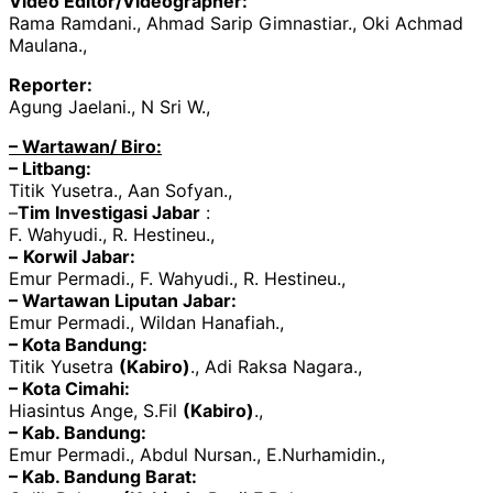
Video Editor/Videographer:
Rama Ramdani., Ahmad Sarip Gimnastiar., Oki Achmad
Maulana.,
Reporter:
Agung Jaelani., N Sri W.,
– Wartawan/ Biro:
– Litbang:
Titik Yusetra., Aan Sofyan.,
–
Tim Investigasi Jabar
:
F. Wahyudi., R. Hestineu.,
–
Korwil Jabar:
Emur Permadi., F. Wahyudi., R. Hestineu.,
– Wartawan Liputan Jabar:
Emur Permadi., Wildan Hanafiah.,
– Kota Bandung:
Titik Yusetra
(Kabiro)
., Adi Raksa Nagara.,
– Kota Cimahi:
Hiasintus Ange, S.Fil
(Kabiro)
.,
– Kab. Bandung:
Emur Permadi., Abdul Nursan., E.Nurhamidin.,
– Kab. Bandung Barat: