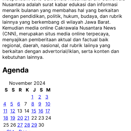
Nusantara adalah surat kabar edukasi dan informasi
menarik bulanan yang membahas hal yang berkaitan
dengan pendidikan, politik, hukum, budaya, dan rubrik
lainnya yang berkembang di wilayah Jawa Barat.
Kemudian media online Cakrawala Nusantara News
(CNN), merupakan situs media online terpecaya,
menyajikan pemberitaan aktual dan factual baik
regional, daerah, nasional, dal rubrik laiinya yang
berkaitan dengan advertorial/iklan, serta konten dan
kebutuhan lainnya.
Agenda
November 2024
S
S
R
K
J
S
M
1
2
3
4
5
6
7
8
9
10
11
12
13
14
15
16
17
18
19
20
21
22
23
24
25
26
27
28
29
30