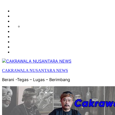
HUKUM
HIBURAN
EKONOMI
POLITIK
OLAH
PENDIDIKAN
RAGA
DAERAH
OPINI
OLAHRAGA
SENI
&
BUDAYA
CAKRAWALA NUSANTARA NEWS
Berani -Tegas – Lugas – Berimbang