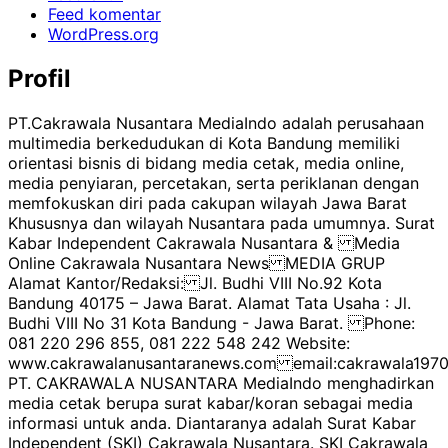
Feed komentar
WordPress.org
Profil
PT.Cakrawala Nusantara MediaIndo adalah perusahaan
multimedia berkedudukan di Kota Bandung memiliki
orientasi bisnis di bidang media cetak, media online,
media penyiaran, percetakan, serta periklanan dengan
memfokuskan diri pada cakupan wilayah Jawa Barat
Khususnya dan wilayah Nusantara pada umumnya. Surat
Kabar Independent Cakrawala Nusantara & Media
Online Cakrawala Nusantara News MEDIA GRUP
Alamat Kantor/Redaksi: Jl. Budhi VIII No.92 Kota
Bandung 40175 – Jawa Barat. Alamat Tata Usaha : Jl.
Budhi VIII No 31 Kota Bandung - Jawa Barat. Phone:
081 220 296 855, 081 222 548 242 Website:
www.cakrawalanusantaranews.com email:cakrawala1
PT. CAKRAWALA NUSANTARA MediaIndo menghadirkan
media cetak berupa surat kabar/koran sebagai media
informasi untuk anda. Diantaranya adalah Surat Kabar
Independent (SKI) Cakrawala Nusantara. SKI Cakrawala