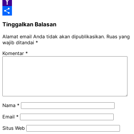
Google
Classroom
Yahoo
Mail
Share
Tinggalkan Balasan
Alamat email Anda tidak akan dipublikasikan.
Ruas yang
wajib ditandai
*
Komentar
*
Nama
*
Email
*
Situs Web