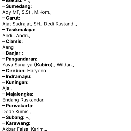
– Bekasi:
– .,
– Sumedang:
Ady MF, S.St., M.Kom.,
– Garut:
Ajat Sudrajat, SH., Dedi Rustandi.,
– Tasikmalaya:
Andi., Andri.,
– Ciamis:
Aang
– Banjar :
– Pangandaran:
Yaya Sunarya
(Kabiro)
., Wildan.,
– Cirebon:
Haryono.,
– Indramayu:
– Kuningan:
Aja.,
– Majalengka:
Endang Ruskandar.,
– Purwakarta:
Dede Kumis.,
– Subang:
-.,
– Karawang:
Akbar Faisal Karim.,.