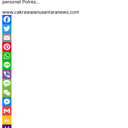
personel Polres…
www.cakrawalanusantaranews.com
Facebook
Twitter
Email
Pinterest
WhatsApp
Line
Viber
Message
WeChat
Messenger
Gmail