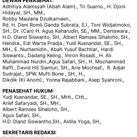
DEWAN PENASEHAT:
Adhitiya Alamsyah (Abah Alam)., Tri Suarno., H. Djoni
Hidayat, SH., MM.,
Robby Maulana Dzulkarnaen.,
Rd. H. Deni Romli Ganda Subrata, S.I., Toni Widjatmoko,
SH., Dr. (Can) H. Agus Kaharudin, SE., MM., Deniswara.,
H.D. Oland Siswanto, SH., Albert Ramses Sihaloho, SH.,
Hendra., Edi Warta Pradja., Yudi Kusnandar, SE., SH.,
MH., E. Nurhamidin., Abah Yusuf Bachtiar., Hardi
Siswanto., Dadang Keling., Imron Rosadi., H. Ali
Muhammad Nurdin.,Agus Safari, SH., H. Mochammad
Raffi., David HS Sianturi, SH., Arie Mochsaf., R. Adjat
Sudrajat., SPW. Mufti Bone , SH., H.,
Dikdik (Ki Anom)., Yonna Rajabbani., Asep Syahroni.,
PENASEHAT HUKUM:
Yudi Kusnandar, SE., SH., MHt., CHt.,.
Arief Safaryadi, SH., MH.,
Albert Ramses Sihaloho, SH.,
Agus Safari, SH.,
H.D Oland Siswantho,SH., Aldila Yoga, SH.,
SEKRETARIS REDAKSI: