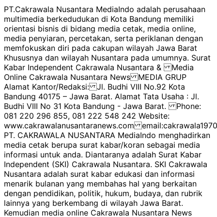
PT.Cakrawala Nusantara MediaIndo adalah perusahaan
multimedia berkedudukan di Kota Bandung memiliki
orientasi bisnis di bidang media cetak, media online,
media penyiaran, percetakan, serta periklanan dengan
memfokuskan diri pada cakupan wilayah Jawa Barat
Khususnya dan wilayah Nusantara pada umumnya. Surat
Kabar Independent Cakrawala Nusantara & Media
Online Cakrawala Nusantara News MEDIA GRUP
Alamat Kantor/Redaksi: Jl. Budhi VIII No.92 Kota
Bandung 40175 – Jawa Barat. Alamat Tata Usaha : Jl.
Budhi VIII No 31 Kota Bandung - Jawa Barat. Phone:
081 220 296 855, 081 222 548 242 Website:
www.cakrawalanusantaranews.com email:cakrawala1
PT. CAKRAWALA NUSANTARA MediaIndo menghadirkan
media cetak berupa surat kabar/koran sebagai media
informasi untuk anda. Diantaranya adalah Surat Kabar
Independent (SKI) Cakrawala Nusantara. SKI Cakrawala
Nusantara adalah surat kabar edukasi dan informasi
menarik bulanan yang membahas hal yang berkaitan
dengan pendidikan, politik, hukum, budaya, dan rubrik
lainnya yang berkembang di wilayah Jawa Barat.
Kemudian media online Cakrawala Nusantara News