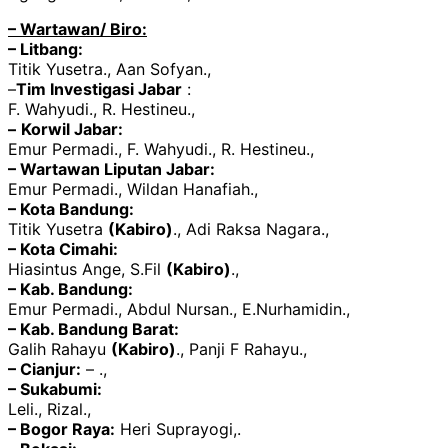
– Wartawan/ Biro:
– Litbang:
Titik Yusetra., Aan Sofyan.,
–
Tim Investigasi Jabar
:
F. Wahyudi., R. Hestineu.,
–
Korwil Jabar:
Emur Permadi., F. Wahyudi., R. Hestineu.,
– Wartawan Liputan Jabar:
Emur Permadi., Wildan Hanafiah.,
– Kota Bandung:
Titik Yusetra
(Kabiro)
., Adi Raksa Nagara.,
– Kota Cimahi:
Hiasintus Ange, S.Fil
(Kabiro)
.,
– Kab. Bandung:
Emur Permadi., Abdul Nursan., E.Nurhamidin.,
– Kab. Bandung Barat:
Galih Rahayu
(Kabiro)
., Panji F Rahayu.,
– Cianjur:
– .,
– Sukabumi:
Leli., Rizal.,
– Bogor Raya:
Heri Suprayogi,.