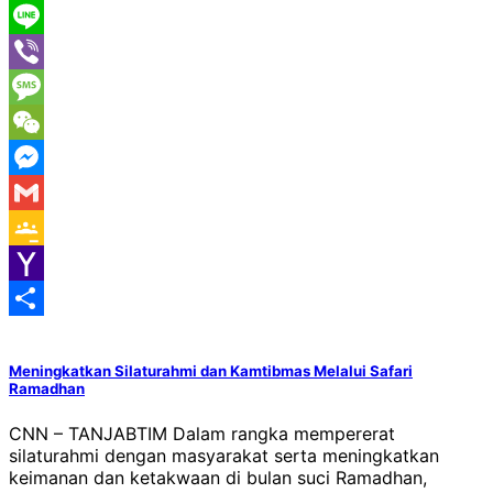
WhatsApp
Line
Viber
Message
WeChat
Messenger
Gmail
Google
Classroom
Yahoo
Mail
Share
Meningkatkan Silaturahmi dan Kamtibmas Melalui Safari
Ramadhan
CNN – TANJABTIM Dalam rangka mempererat
silaturahmi dengan masyarakat serta meningkatkan
keimanan dan ketakwaan di bulan suci Ramadhan,