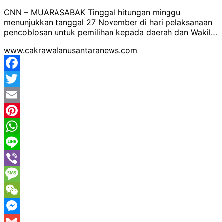
CNN – MUARASABAK Tinggal hitungan minggu
menunjukkan tanggal 27 November di hari pelaksanaan
pencoblosan untuk pemilihan kepada daerah dan Wakil…
www.cakrawalanusantaranews.com
Facebook
Twitter
Email
Pinterest
WhatsApp
Line
Viber
Message
WeChat
Messenger