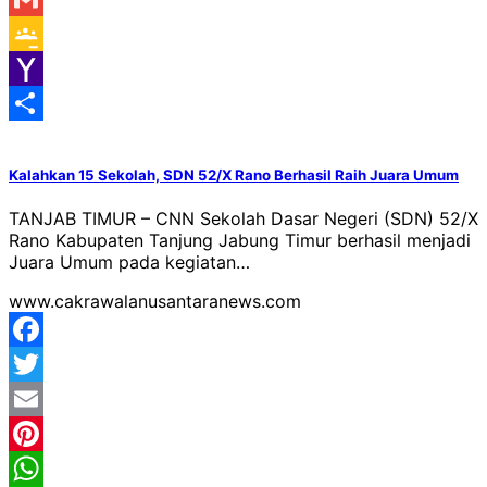
Gmail
Google
Classroom
Yahoo
Mail
Share
Kalahkan 15 Sekolah, SDN 52/X Rano Berhasil Raih Juara Umum
TANJAB TIMUR – CNN Sekolah Dasar Negeri (SDN) 52/X
Rano Kabupaten Tanjung Jabung Timur berhasil menjadi
Juara Umum pada kegiatan…
www.cakrawalanusantaranews.com
Facebook
Twitter
Email
Pinterest