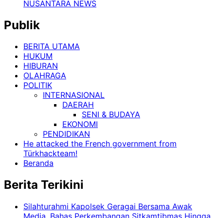
NUSANTARA NEWS
Publik
BERITA UTAMA
HUKUM
HIBURAN
OLAHRAGA
POLITIK
INTERNASIONAL
DAERAH
SENI & BUDAYA
EKONOMI
PENDIDIKAN
He attacked the French government from
Türkhackteam!
Beranda
Berita Terikini
Silahturahmi Kapolsek Geragai Bersama Awak
Media, Bahas Perkembangan Sitkamtibmas Hingga