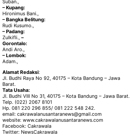
Suban.,
– Kupang:
Hironimus Bani.,
– Bangka Belitung:
Rudi Kusumo.,
– Padang:
Zulkifli.,
–
Gorontalo:
Andi Aro.,
– Lombok:
Adam.,
Alamat Redaksi
:
Jl. Budhi Raya No 92, 40175 – Kota Bandung – Jawa
Barat.
Tata Usaha:
Jl. Budhi VIII No 31, 40175 – Kota Bandung – Jawa Barat.
Telp. (022) 2067 8101
Hp. 081 220 296 855/ 081 222 548 242.
email: cakrawalanusantaranews@gmail.com
website: www.cakrawalanusantaranews.com
Facebook: Cakrawala
Twitter: NewsCakrawala