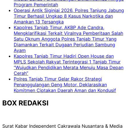
Program Pemerintah
Operasi Antik Siginjai 2026, Polres Tanjung Jabung
Timur Berhasil Ungkap 8 Kasus Narkotika dan
Amankan 13 Tersangka
Kapolres Tanjab Timur, AKBP Ade Candra,
Mengklarifikasi Terkait Viralnya Pemberitaan Salah
Satu Oknum Anggota Polres Tanjab Timur Yang
Diamankan Terkait Dugaan Perjudian Sambung
Ayam
Kapolres Tanjab Timur Hadiri Open House dan
MPLS Sekolah Rakyat Terintegrasi 1 Tanjab Timur
“Wujudkan Pendidikan Merata Menuju Masa Depan
Cerah”
Polres Tanjab Timur Gelar Rakor Strategi
Penanggulangan Geng Motor, Deklarasikan
Komitmen Ciptakan Daerah Aman dan Kondusif
BOX REDAKSI
Surat Kabar Independent Cakrawala Nusantara & Media