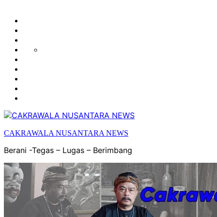
HUKUM
HIBURAN
EKONOMI
POLITIK
OLAH
PENDIDIKAN
RAGA
DAERAH
OPINI
OLAHRAGA
SENI
&
BUDAYA
CAKRAWALA NUSANTARA NEWS
Berani -Tegas – Lugas – Berimbang