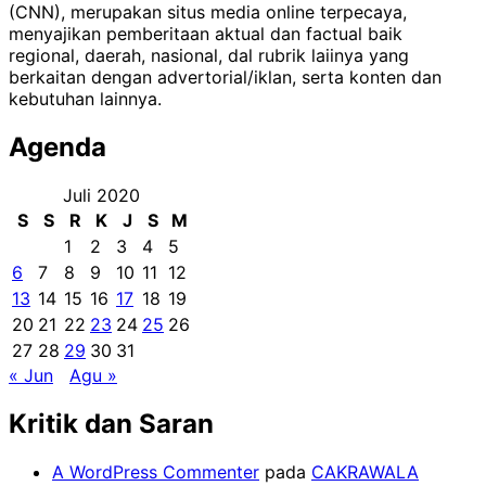
(CNN), merupakan situs media online terpecaya,
menyajikan pemberitaan aktual dan factual baik
regional, daerah, nasional, dal rubrik laiinya yang
berkaitan dengan advertorial/iklan, serta konten dan
kebutuhan lainnya.
Agenda
Juli 2020
S
S
R
K
J
S
M
1
2
3
4
5
6
7
8
9
10
11
12
13
14
15
16
17
18
19
20
21
22
23
24
25
26
27
28
29
30
31
« Jun
Agu »
Kritik dan Saran
A WordPress Commenter
pada
CAKRAWALA