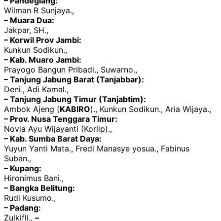
– Pandeglang:
Wilman R Sunjaya.,
– Muara Dua:
Jakpar, SH.,
– Korwil Prov Jambi:
Kunkun Sodikun.,
– Kab. Muaro Jambi:
Prayogo Bangun Pribadi., Suwarno.,
– Tanjung Jabung Barat (Tanjabbar):
Deni., Adi Kamal.,
– Tanjung Jabung Timur (Tanjabtim):
Ambok Ajeng (
KABIRO
)., Kunkun Sodikun., Aria Wijaya.,
– Prov. Nusa Tenggara Timur:
Novia Ayu Wijayanti (Korlip).,
– Kab. Sumba Barat Daya:
Yuyun Yanti Mata., Fredi Manasye yosua., Fabinus
Suban.,
– Kupang:
Hironimus Bani.,
– Bangka Belitung:
Rudi Kusumo.,
– Padang:
Zulkifli.,
–