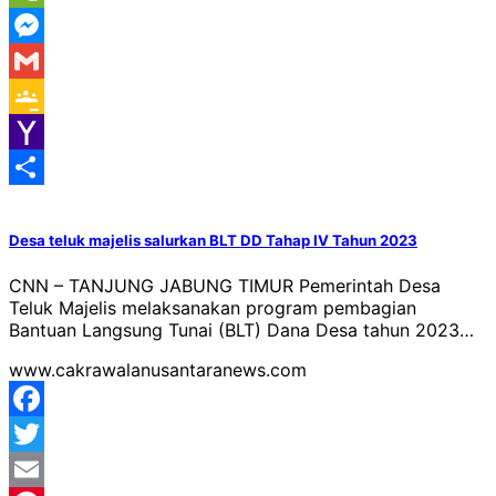
WeChat
Messenger
Gmail
Google
Classroom
Yahoo
Mail
Share
Desa teluk majelis salurkan BLT DD Tahap IV Tahun 2023
CNN – TANJUNG JABUNG TIMUR Pemerintah Desa
Teluk Majelis melaksanakan program pembagian
Bantuan Langsung Tunai (BLT) Dana Desa tahun 2023…
www.cakrawalanusantaranews.com
Facebook
Twitter