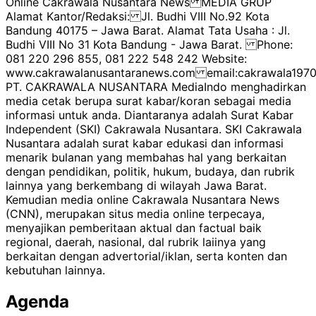
Online Cakrawala Nusantara News MEDIA GRUP
Alamat Kantor/Redaksi: Jl. Budhi VIII No.92 Kota
Bandung 40175 – Jawa Barat. Alamat Tata Usaha : Jl.
Budhi VIII No 31 Kota Bandung - Jawa Barat. Phone:
081 220 296 855, 081 222 548 242 Website:
www.cakrawalanusantaranews.com email:cakrawala1
PT. CAKRAWALA NUSANTARA MediaIndo menghadirkan
media cetak berupa surat kabar/koran sebagai media
informasi untuk anda. Diantaranya adalah Surat Kabar
Independent (SKI) Cakrawala Nusantara. SKI Cakrawala
Nusantara adalah surat kabar edukasi dan informasi
menarik bulanan yang membahas hal yang berkaitan
dengan pendidikan, politik, hukum, budaya, dan rubrik
lainnya yang berkembang di wilayah Jawa Barat.
Kemudian media online Cakrawala Nusantara News
(CNN), merupakan situs media online terpecaya,
menyajikan pemberitaan aktual dan factual baik
regional, daerah, nasional, dal rubrik laiinya yang
berkaitan dengan advertorial/iklan, serta konten dan
kebutuhan lainnya.
Agenda