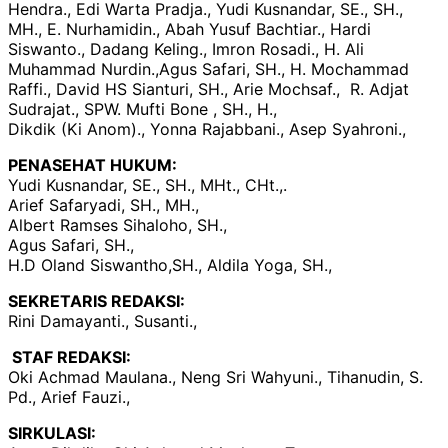
Hendra., Edi Warta Pradja., Yudi Kusnandar, SE., SH.,
MH., E. Nurhamidin., Abah Yusuf Bachtiar., Hardi
Siswanto., Dadang Keling., Imron Rosadi., H. Ali
Muhammad Nurdin.,Agus Safari, SH., H. Mochammad
Raffi., David HS Sianturi, SH., Arie Mochsaf., R. Adjat
Sudrajat., SPW. Mufti Bone , SH., H.,
Dikdik (Ki Anom)., Yonna Rajabbani., Asep Syahroni.,
PENASEHAT HUKUM:
Yudi Kusnandar, SE., SH., MHt., CHt.,.
Arief Safaryadi, SH., MH.,
Albert Ramses Sihaloho, SH.,
Agus Safari, SH.,
H.D Oland Siswantho,SH., Aldila Yoga, SH.,
SEKRETARIS REDAKSI:
Rini Damayanti., Susanti.,
STAF REDAKSI:
Oki Achmad Maulana., Neng Sri Wahyuni., Tihanudin, S.
Pd., Arief Fauzi.,
SIRKULASI: