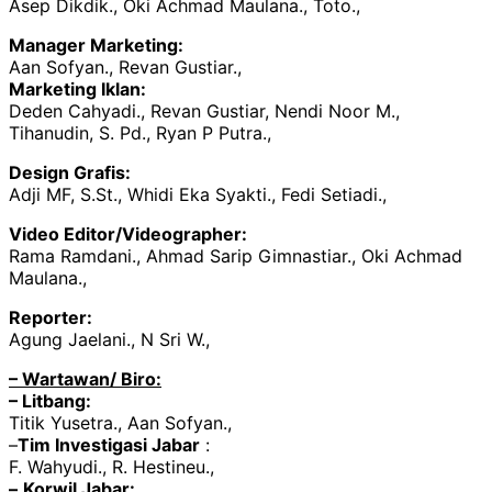
Asep Dikdik., Oki Achmad Maulana., Toto.,
Manager Marketing:
Aan Sofyan., Revan Gustiar.,
Marketing Iklan:
Deden Cahyadi., Revan Gustiar, Nendi Noor M.,
Tihanudin, S. Pd., Ryan P Putra.,
Design Grafis:
Adji MF, S.St., Whidi Eka Syakti., Fedi Setiadi.,
Video Editor/Videographer:
Rama Ramdani., Ahmad Sarip Gimnastiar., Oki Achmad
Maulana.,
Reporter:
Agung Jaelani., N Sri W.,
– Wartawan/ Biro:
– Litbang:
Titik Yusetra., Aan Sofyan.,
–
Tim Investigasi Jabar
:
F. Wahyudi., R. Hestineu.,
–
Korwil Jabar: