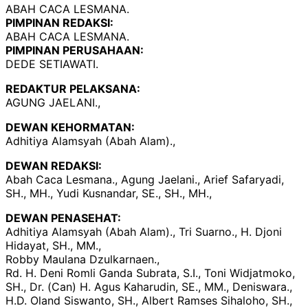
ABAH CACA LESMANA.
PIMPINAN REDAKSI:
ABAH CACA LESMANA.
PIMPINAN PERUSAHAAN:
DEDE SETIAWATI.
REDAKTUR PELAKSANA:
AGUNG JAELANI.,
DEWAN KEHORMATAN:
Adhitiya Alamsyah (Abah Alam).,
DEWAN REDAKSI:
Abah Caca Lesmana., Agung Jaelani., Arief Safaryadi,
SH., MH., Yudi Kusnandar, SE., SH., MH.,
DEWAN PENASEHAT:
Adhitiya Alamsyah (Abah Alam)., Tri Suarno., H. Djoni
Hidayat, SH., MM.,
Robby Maulana Dzulkarnaen.,
Rd. H. Deni Romli Ganda Subrata, S.I., Toni Widjatmoko,
SH., Dr. (Can) H. Agus Kaharudin, SE., MM., Deniswara.,
H.D. Oland Siswanto, SH., Albert Ramses Sihaloho, SH.,