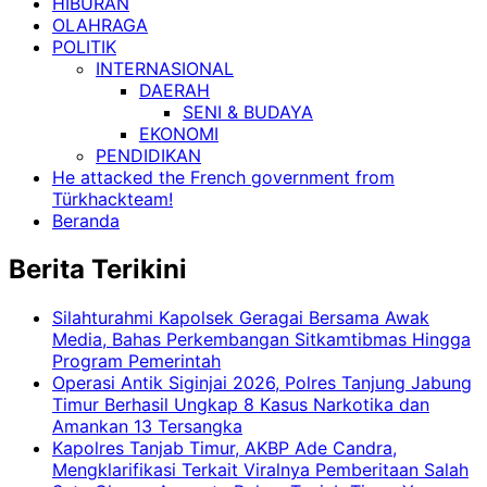
HIBURAN
OLAHRAGA
POLITIK
INTERNASIONAL
DAERAH
SENI & BUDAYA
EKONOMI
PENDIDIKAN
He attacked the French government from
Türkhackteam!
Beranda
Berita Terikini
Silahturahmi Kapolsek Geragai Bersama Awak
Media, Bahas Perkembangan Sitkamtibmas Hingga
Program Pemerintah
Operasi Antik Siginjai 2026, Polres Tanjung Jabung
Timur Berhasil Ungkap 8 Kasus Narkotika dan
Amankan 13 Tersangka
Kapolres Tanjab Timur, AKBP Ade Candra,
Mengklarifikasi Terkait Viralnya Pemberitaan Salah