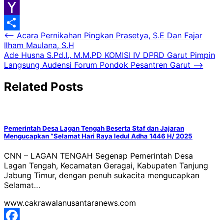
Google
Classroom
Yahoo
Navigasi
⟵
Acara Pernikahan Pingkan Prasetya, S.E Dan Fajar
Mail
Share
Ilham Maulana, S.H
pos
Ade Husna S.Pd.I., M.M.PD KOMISI IV DPRD Garut Pimpin
Langsung Audensi Forum Pondok Pesantren Garut
⟶
Related Posts
Pemerintah Desa Lagan Tengah Beserta Staf dan Jajaran
Mengucapkan “Selamat Hari Raya Iedul Adha 1446 H/ 2025
CNN – LAGAN TENGAH Segenap Pemerintah Desa
Lagan Tengah, Kecamatan Geragai, Kabupaten Tanjung
Jabung Timur, dengan penuh sukacita mengucapkan
Selamat…
www.cakrawalanusantaranews.com