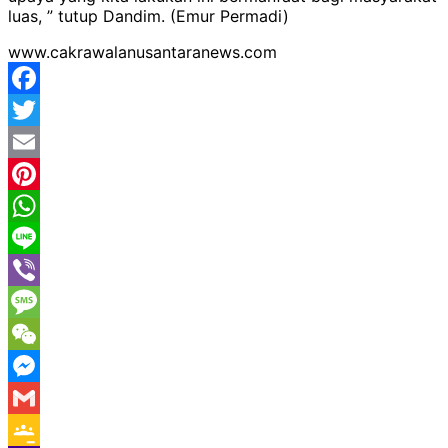
luas, ” tutup Dandim. (Emur Permadi)
www.cakrawalanusantaranews.com
Facebook
Twitter
Email
Pinterest
WhatsApp
Line
Viber
Message
WeChat
Messenger
Gmail