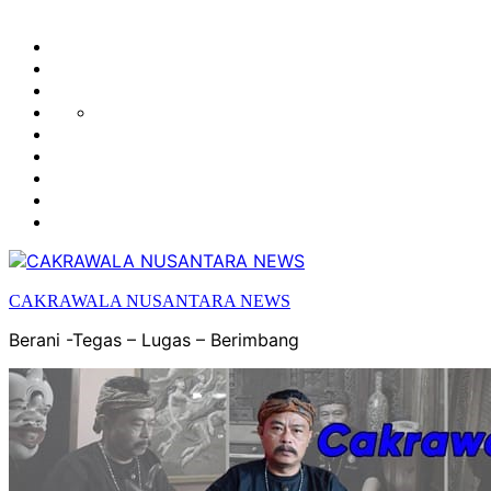
HUKUM
HIBURAN
EKONOMI
POLITIK
OLAH
PENDIDIKAN
RAGA
DAERAH
OPINI
OLAHRAGA
SENI
&
BUDAYA
CAKRAWALA NUSANTARA NEWS
Berani -Tegas – Lugas – Berimbang