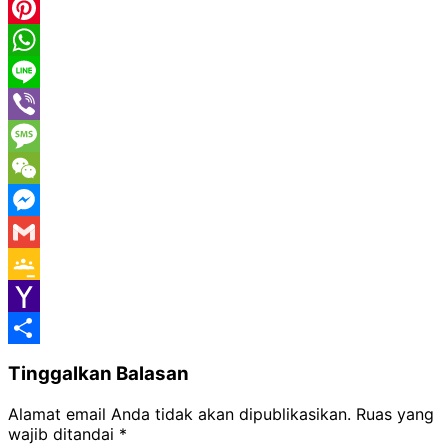
Email
Pinterest
WhatsApp
Line
Viber
Message
WeChat
Messenger
Gmail
Google
Classroom
Yahoo
Mail
Share
Tinggalkan Balasan
Alamat email Anda tidak akan dipublikasikan.
Ruas yang
wajib ditandai
*