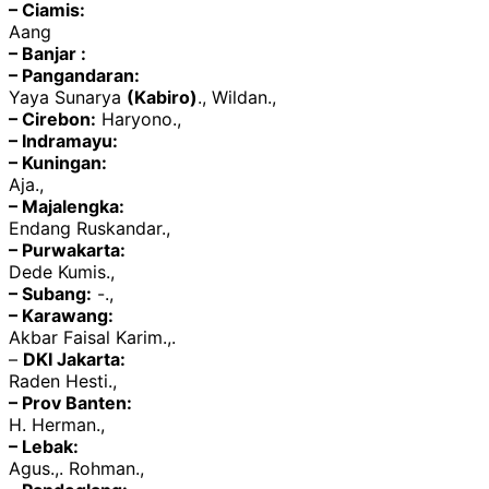
– Ciamis:
Aang
– Banjar :
– Pangandaran:
Yaya Sunarya
(Kabiro)
., Wildan.,
– Cirebon:
Haryono.,
– Indramayu:
– Kuningan:
Aja.,
– Majalengka:
Endang Ruskandar.,
– Purwakarta:
Dede Kumis.,
– Subang:
-.,
– Karawang:
Akbar Faisal Karim.,.
–
DKI Jakarta:
Raden Hesti.,
– Prov Banten:
H. Herman.,
– Lebak:
Agus.,. Rohman.,