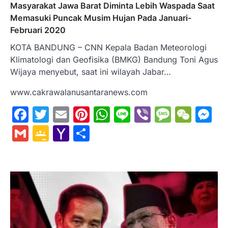
Masyarakat Jawa Barat Diminta Lebih Waspada Saat
Memasuki Puncak Musim Hujan Pada Januari-
Februari 2020
KOTA BANDUNG – CNN Kepala Badan Meteorologi
Klimatologi dan Geofisika (BMKG) Bandung Toni Agus
Wijaya menyebut, saat ini wilayah Jabar…
www.cakrawalanusantaranews.com
Facebook
Twitter
Email
Pinterest
WhatsApp
Line
Viber
Messa
WeC
M
Gmail
Google
Yahoo
Share
Classroom
Mail