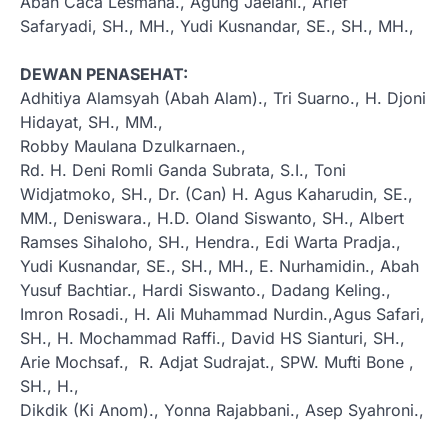
Abah Caca Lesmana., Agung Jaelani., Arief
Safaryadi, SH., MH., Yudi Kusnandar, SE., SH., MH.,
DEWAN PENASEHAT:
Adhitiya Alamsyah (Abah Alam)., Tri Suarno., H. Djoni
Hidayat, SH., MM.,
Robby Maulana Dzulkarnaen.,
Rd. H. Deni Romli Ganda Subrata, S.I., Toni
Widjatmoko, SH., Dr. (Can) H. Agus Kaharudin, SE.,
MM., Deniswara., H.D. Oland Siswanto, SH., Albert
Ramses Sihaloho, SH., Hendra., Edi Warta Pradja.,
Yudi Kusnandar, SE., SH., MH., E. Nurhamidin., Abah
Yusuf Bachtiar., Hardi Siswanto., Dadang Keling.,
Imron Rosadi., H. Ali Muhammad Nurdin.,Agus Safari,
SH., H. Mochammad Raffi., David HS Sianturi, SH.,
Arie Mochsaf., R. Adjat Sudrajat., SPW. Mufti Bone ,
SH., H.,
Dikdik (Ki Anom)., Yonna Rajabbani., Asep Syahroni.,