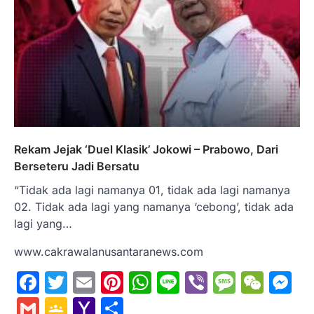
Rekam Jejak ‘Duel Klasik’ Jokowi – Prabowo, Dari
Berseteru Jadi Bersatu
“Tidak ada lagi namanya 01, tidak ada lagi namanya
02. Tidak ada lagi yang namanya ‘cebong’, tidak ada
lagi yang…
www.cakrawalanusantaranews.com
Facebook
Twitter
Email
Pinterest
WhatsApp
Line
Viber
Messa
WeC
M
Gmail
Google
Yahoo
Share