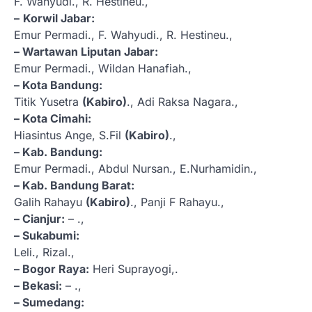
F. Wahyudi., R. Hestineu.,
–
Korwil Jabar:
Emur Permadi., F. Wahyudi., R. Hestineu.,
– Wartawan Liputan Jabar:
Emur Permadi., Wildan Hanafiah.,
– Kota Bandung:
Titik Yusetra
(Kabiro)
., Adi Raksa Nagara.,
– Kota Cimahi:
Hiasintus Ange, S.Fil
(Kabiro)
.,
– Kab. Bandung:
Emur Permadi., Abdul Nursan., E.Nurhamidin.,
– Kab. Bandung Barat:
Galih Rahayu
(Kabiro)
., Panji F Rahayu.,
– Cianjur:
– .,
– Sukabumi:
Leli., Rizal.,
– Bogor Raya:
Heri Suprayogi,.
– Bekasi:
– .,
– Sumedang: