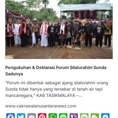
Pengukuhan & Deklarasi Forum Silaturahim Sunda
Sadunya
“Forum ini dibentuk sebagai ajang silaturahmi orang
Sunda tidak hanya yang tersebar di tanah air tapi
mancanegara,” KAB TASIKMALAYA –…
www.cakrawalanusantaranews.com
Facebook
Twitter
Email
Pinterest
WhatsApp
Line
Viber
Messa
WeC
M