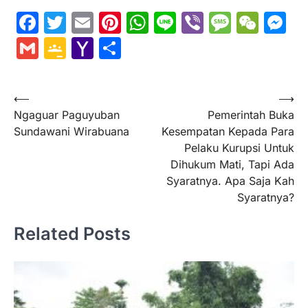
Facebook
Twitter
Email
Pinterest
WhatsApp
Line
Viber
Messa
WeC
M
Gmail
Google
Yahoo
Share
Classroom
Mail
Navigasi
⟵
⟶
Ngaguar Paguyuban
Pemerintah Buka
pos
Sundawani Wirabuana
Kesempatan Kepada Para
Pelaku Kurupsi Untuk
Dihukum Mati, Tapi Ada
Syaratnya. Apa Saja Kah
Syaratnya?
Related Posts