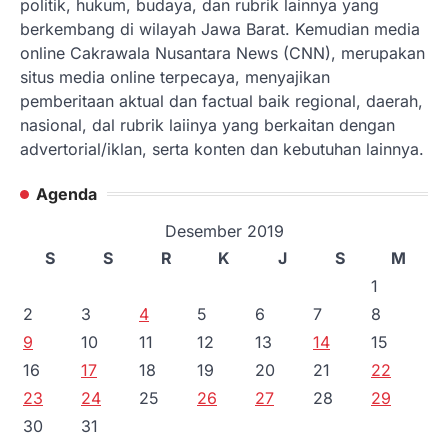
politik, hukum, budaya, dan rubrik lainnya yang
berkembang di wilayah Jawa Barat. Kemudian media
online Cakrawala Nusantara News (CNN), merupakan
situs media online terpecaya, menyajikan
pemberitaan aktual dan factual baik regional, daerah,
nasional, dal rubrik laiinya yang berkaitan dengan
advertorial/iklan, serta konten dan kebutuhan lainnya.
Agenda
Desember 2019
S
S
R
K
J
S
M
1
2
3
4
5
6
7
8
9
10
11
12
13
14
15
16
17
18
19
20
21
22
23
24
25
26
27
28
29
30
31