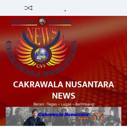
Skip
HUKUM
HIBURAN
EKONOMI
POLITIK
PENDIDIKAN
DAERAH
OPINI
OLAHRAGA
SENI
to
&
OLAH
content
BUDAYA
RAGA
CAKRAWALA NUSANTARA
NEWS
Berani -Tegas – Lugas – Berimbang