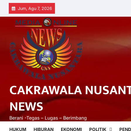
Skip
Jum, Agu 7, 2026
to
content
CAKRAWALA NUSAN
NEWS
Berani -Tegas – Lugas – Berimbang
HUKUM
HIBURAN
EKONOMI
POLITIK
PEND