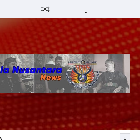
HUKUM
HIBURAN
EKONOMI
POLITIK
PENDIDIKAN
DAERAH
OPINI
OLAHRAG
SENI
OLAH
&
RAGA
BUDAY
A