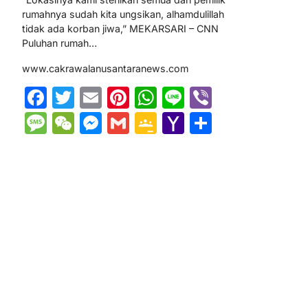
rumahnya sudah kita ungsikan, alhamdulillah
tidak ada korban jiwa,” MEKARSARI – CNN
Puluhan rumah…
www.cakrawalanusantaranews.com
Facebook
Twitter
Email
Pinterest
WhatsApp
Line
Viber
Message
WeChat
Messenger
Gmail
Google
Yahoo
Share
Classroom
Mail