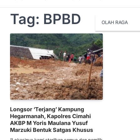
Tag:
BPBD
OLAH RAGA
Longsor ‘Terjang’ Kampung
Hegarmanah, Kapolres Cimahi
AKBP M Yoris Maulana Yusuf
Marzuki Bentuk Satgas Khusus
“Lokasinya kami sterilkan semua dan pemilik