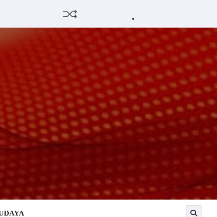
HUKUM
HIBURAN
EKONOMI
POLITIK
PENDIDIKAN
DAERAH
OPINI
OLAHRAG
SENI
OLAH
&
RAGA
BUDAY
BUDAYA