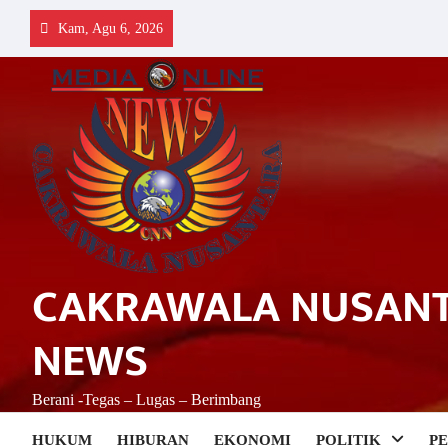
Skip
Kam, Agu 6, 2026
to
content
CAKRAWALA NUSAN
NEWS
Berani -Tegas – Lugas – Berimbang
HUKUM
HIBURAN
EKONOMI
POLITIK
P