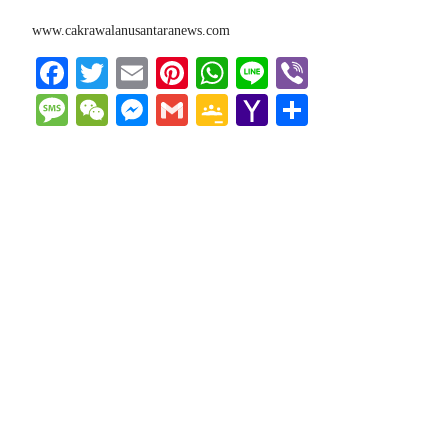
www.cakrawalanusantaranews.com
Facebook
Twitter
Email
Pinterest
WhatsApp
Line
Viber
Message
WeChat
Messenger
Gmail
Google
Yahoo
Share
Classroom
Mail