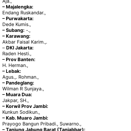
Aja.,
– Majalengka:
Endang Ruskandar.,
– Purwakarta:
Dede Kumis.,
– Subang:
-.,
– Karawang:
Akbar Faisal Karim.,.
–
DKI Jakarta:
Raden Hesti.,
– Prov Banten:
H. Herman.,
– Lebak:
Agus.,. Rohman.,
– Pandeglang:
Wilman R Sunjaya.,
– Muara Dua:
Jakpar, SH.,
– Korwil Prov Jambi:
Kunkun Sodikun.,
– Kab. Muaro Jambi:
Prayogo Bangun Pribadi., Suwarno.,
– Tanjung Jabung Barat (Tanjabbar):