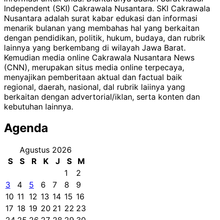
Independent (SKI) Cakrawala Nusantara. SKI Cakrawala
Nusantara adalah surat kabar edukasi dan informasi
menarik bulanan yang membahas hal yang berkaitan
dengan pendidikan, politik, hukum, budaya, dan rubrik
lainnya yang berkembang di wilayah Jawa Barat.
Kemudian media online Cakrawala Nusantara News
(CNN), merupakan situs media online terpecaya,
menyajikan pemberitaan aktual dan factual baik
regional, daerah, nasional, dal rubrik laiinya yang
berkaitan dengan advertorial/iklan, serta konten dan
kebutuhan lainnya.
Agenda
Agustus 2026
S
S
R
K
J
S
M
1
2
3
4
5
6
7
8
9
10
11
12
13
14
15
16
17
18
19
20
21
22
23