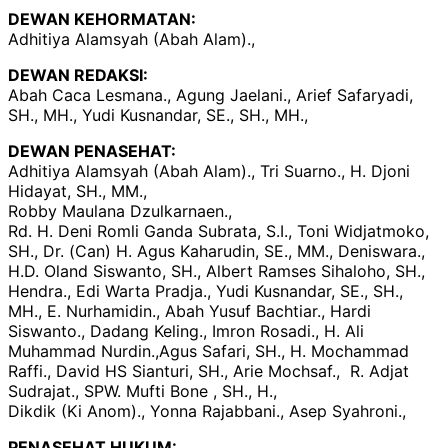
DEWAN KEHORMATAN:
Adhitiya Alamsyah (Abah Alam).,
DEWAN REDAKSI:
Abah Caca Lesmana., Agung Jaelani., Arief Safaryadi,
SH., MH., Yudi Kusnandar, SE., SH., MH.,
DEWAN PENASEHAT:
Adhitiya Alamsyah (Abah Alam)., Tri Suarno., H. Djoni
Hidayat, SH., MM.,
Robby Maulana Dzulkarnaen.,
Rd. H. Deni Romli Ganda Subrata, S.I., Toni Widjatmoko,
SH., Dr. (Can) H. Agus Kaharudin, SE., MM., Deniswara.,
H.D. Oland Siswanto, SH., Albert Ramses Sihaloho, SH.,
Hendra., Edi Warta Pradja., Yudi Kusnandar, SE., SH.,
MH., E. Nurhamidin., Abah Yusuf Bachtiar., Hardi
Siswanto., Dadang Keling., Imron Rosadi., H. Ali
Muhammad Nurdin.,Agus Safari, SH., H. Mochammad
Raffi., David HS Sianturi, SH., Arie Mochsaf., R. Adjat
Sudrajat., SPW. Mufti Bone , SH., H.,
Dikdik (Ki Anom)., Yonna Rajabbani., Asep Syahroni.,
PENASEHAT HUKUM: