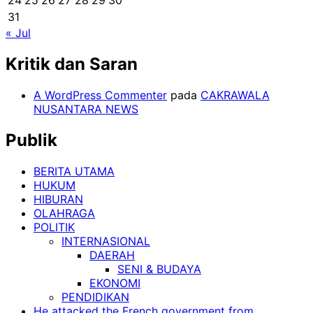
24
25
26
27
28
29
30
31
« Jul
Kritik dan Saran
A WordPress Commenter
pada
CAKRAWALA
NUSANTARA NEWS
Publik
BERITA UTAMA
HUKUM
HIBURAN
OLAHRAGA
POLITIK
INTERNASIONAL
DAERAH
SENI & BUDAYA
EKONOMI
PENDIDIKAN
He attacked the French government from