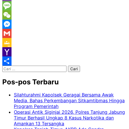
Viber
Message
WeChat
Messenger
Gmail
Google
Classroom
Yahoo
Cari
Mail
Share
untuk:
Pos-pos Terbaru
Silahturahmi Kapolsek Geragai Bersama Awak
Media, Bahas Perkembangan Sitkamtibmas Hingga
Program Pemerintah
Operasi Antik Siginjai 2026, Polres Tanjung Jabung
Timur Berhasil Ungkap 8 Kasus Narkotika dan
Amankan 13 Tersangka