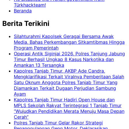
Türkhackteam!
Beranda
Berita Terikini
Silahturahmi Kapolsek Geragai Bersama Awak
Media, Bahas Perkembangan Sitkamtibmas Hingga
Program Pemerintah
Operasi Antik Siginjai 2026, Polres Tanjung Jabung
Timur Berhasil Ungkap 8 Kasus Narkotika dan
Amankan 13 Tersangka
Kapolres Tanjab Timur, AKBP Ade Candra,
Mengklarifikasi Terkait Viralnya Pemberitaan Salah
Satu Oknum Anggota Polres Tanjab Timur Yang
Diamankan Terkait Dugaan Perjudian Sambung
Ayam
Kapolres Tanjab Timur Hadiri Open House dan
MPLS Sekolah Rakyat Terintegrasi 1 Tanjab Timur
“Wujudkan Pendidikan Merata Menuju Masa Depan
Cerah”
Polres Tanjab Timur Gelar Rakor Strategi
Penanggulangan Geng Motor, Deklarasikan