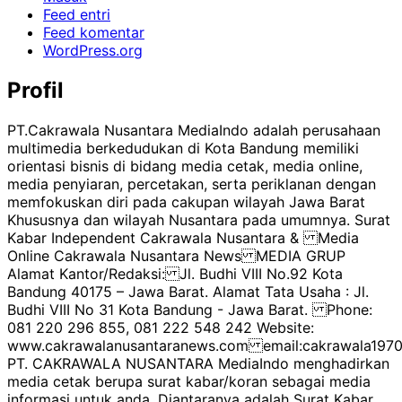
Feed entri
Feed komentar
WordPress.org
Profil
PT.Cakrawala Nusantara MediaIndo adalah perusahaan
multimedia berkedudukan di Kota Bandung memiliki
orientasi bisnis di bidang media cetak, media online,
media penyiaran, percetakan, serta periklanan dengan
memfokuskan diri pada cakupan wilayah Jawa Barat
Khususnya dan wilayah Nusantara pada umumnya. Surat
Kabar Independent Cakrawala Nusantara & Media
Online Cakrawala Nusantara News MEDIA GRUP
Alamat Kantor/Redaksi: Jl. Budhi VIII No.92 Kota
Bandung 40175 – Jawa Barat. Alamat Tata Usaha : Jl.
Budhi VIII No 31 Kota Bandung - Jawa Barat. Phone:
081 220 296 855, 081 222 548 242 Website:
www.cakrawalanusantaranews.com email:cakrawala1
PT. CAKRAWALA NUSANTARA MediaIndo menghadirkan
media cetak berupa surat kabar/koran sebagai media
informasi untuk anda. Diantaranya adalah Surat Kabar