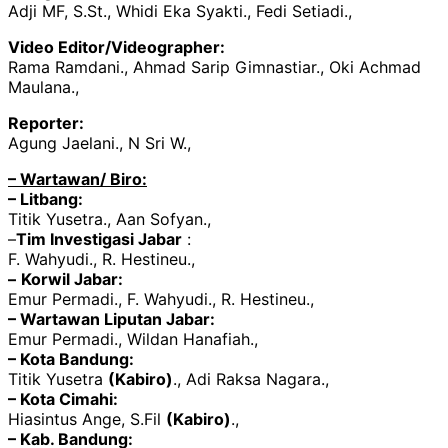
Adji MF, S.St., Whidi Eka Syakti., Fedi Setiadi.,
Video Editor/Videographer:
Rama Ramdani., Ahmad Sarip Gimnastiar., Oki Achmad
Maulana.,
Reporter:
Agung Jaelani., N Sri W.,
– Wartawan/ Biro:
– Litbang:
Titik Yusetra., Aan Sofyan.,
–
Tim Investigasi Jabar
:
F. Wahyudi., R. Hestineu.,
–
Korwil Jabar:
Emur Permadi., F. Wahyudi., R. Hestineu.,
– Wartawan Liputan Jabar:
Emur Permadi., Wildan Hanafiah.,
– Kota Bandung:
Titik Yusetra
(Kabiro)
., Adi Raksa Nagara.,
– Kota Cimahi:
Hiasintus Ange, S.Fil
(Kabiro)
.,
– Kab. Bandung: