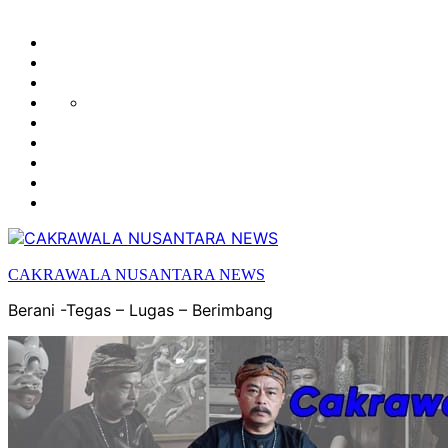
HUKUM
HIBURAN
EKONOMI
POLITIK
OLAH
PENDIDIKAN
RAGA
DAERAH
OPINI
OLAHRAGA
SENI
&
BUDAYA
CAKRAWALA NUSANTARA NEWS
Berani -Tegas – Lugas – Berimbang