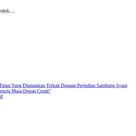
peduli,…
ab Timur Yang Diamankan Terkait Dugaan Perjudian Sambung Ayam
Menuju Masa Depan Cerah”
if