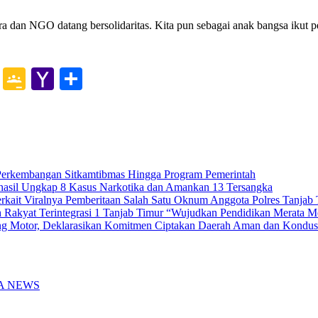
 dan NGO datang bersolidaritas. Kita pun sebagai anak bangsa ikut 
at
ssenger
Gmail
Google
Yahoo
Share
Classroom
Mail
Perkembangan Sitkamtibmas Hingga Program Pemerintah
erhasil Ungkap 8 Kasus Narkotika dan Amankan 13 Tersangka
erkait Viralnya Pemberitaan Salah Satu Oknum Anggota Polres Tanj
 Rakyat Terintegrasi 1 Tanjab Timur “Wujudkan Pendidikan Merata 
eng Motor, Deklarasikan Komitmen Ciptakan Daerah Aman dan Kondus
A NEWS