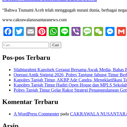
“Bahwa Tsunami Aceh telah menggugah nurani dunia, berbagai negara
www.cakrawalanusantaranews.com
Facebook
Twitter
Email
Pinterest
WhatsApp
Line
Viber
Message
WeCh
Me
Cari
untuk:
Pos-pos Terbaru
Silahturahmi Kapolsek Geragai Bersama Awak Media, Bahas 
Operasi Antik Siginjai 2026, Polres Tanjung Jabung Timur B
Kapolres Tanjab Timur, AKBP Ade Candra, Mengklarifikasi T
Kapolres Tanjab Timur Hadiri Open House dan MPLS Sekolah
Polres Tanjab Timur Gelar Rakor Strategi Penanggulangan G
Komentar Terbaru
A WordPress Commenter
pada
CAKRAWALA NUSANTAR
Arsip