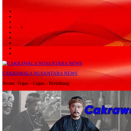
HUKUM
HIBURAN
EKONOMI
POLITIK
OLAH
PENDIDIKAN
RAGA
DAERAH
OPINI
OLAHRAGA
SENI
&
BUDAYA
CAKRAWALA NUSANTARA NEWS
Berani -Tegas – Lugas – Berimbang