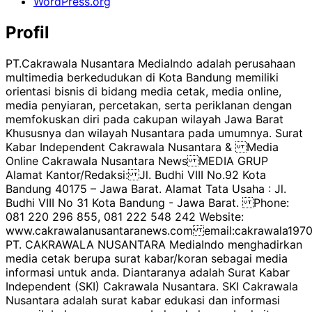
WordPress.org
Profil
PT.Cakrawala Nusantara MediaIndo adalah perusahaan
multimedia berkedudukan di Kota Bandung memiliki
orientasi bisnis di bidang media cetak, media online,
media penyiaran, percetakan, serta periklanan dengan
memfokuskan diri pada cakupan wilayah Jawa Barat
Khususnya dan wilayah Nusantara pada umumnya. Surat
Kabar Independent Cakrawala Nusantara & Media
Online Cakrawala Nusantara News MEDIA GRUP
Alamat Kantor/Redaksi: Jl. Budhi VIII No.92 Kota
Bandung 40175 – Jawa Barat. Alamat Tata Usaha : Jl.
Budhi VIII No 31 Kota Bandung - Jawa Barat. Phone:
081 220 296 855, 081 222 548 242 Website:
www.cakrawalanusantaranews.com email:cakrawala1
PT. CAKRAWALA NUSANTARA MediaIndo menghadirkan
media cetak berupa surat kabar/koran sebagai media
informasi untuk anda. Diantaranya adalah Surat Kabar
Independent (SKI) Cakrawala Nusantara. SKI Cakrawala
Nusantara adalah surat kabar edukasi dan informasi