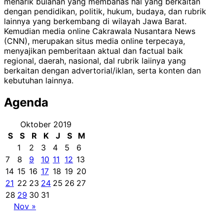
menarik bulanan yang membahas hal yang berkaitan
dengan pendidikan, politik, hukum, budaya, dan rubrik
lainnya yang berkembang di wilayah Jawa Barat.
Kemudian media online Cakrawala Nusantara News
(CNN), merupakan situs media online terpecaya,
menyajikan pemberitaan aktual dan factual baik
regional, daerah, nasional, dal rubrik laiinya yang
berkaitan dengan advertorial/iklan, serta konten dan
kebutuhan lainnya.
Agenda
Oktober 2019
S
S
R
K
J
S
M
1
2
3
4
5
6
7
8
9
10
11
12
13
14
15
16
17
18
19
20
21
22
23
24
25
26
27
28
29
30
31
Nov »