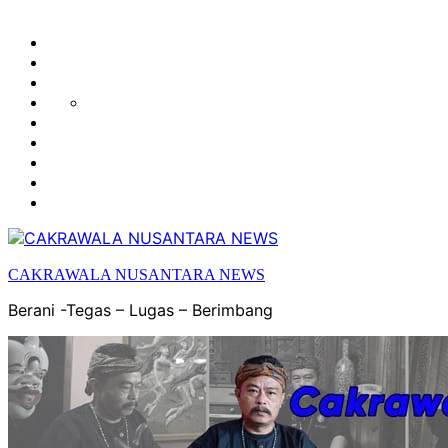
HUKUM
HIBURAN
EKONOMI
POLITIK
OLAH
PENDIDIKAN
RAGA
DAERAH
OPINI
OLAHRAGA
SENI
&
BUDAYA
CAKRAWALA NUSANTARA NEWS
Berani -Tegas – Lugas – Berimbang