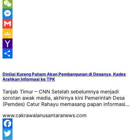
Message
WeChat
Messenger
Gmail
Google
Classroom
Yahoo
Mail
Share
Dinilai Kurang Paham Akan Pembangunan di Desanya, Kades
Arahkan Informasi ke TPK
Tanjab Timur – CNN Setelah sebelumnya menjadi
sorotan awak media, akhirnya kini Pemerintah Desa
(Pemdes) Catur Rahayu memasang papan informasi…
www.cakrawalanusantaranews.com
Facebook