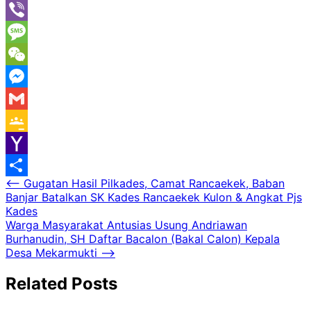
Line
Viber
Message
WeChat
Messenger
Gmail
Google
Classroom
Yahoo
Navigasi
⟵
Gugatan Hasil Pilkades, Camat Rancaekek, Baban
Mail
Share
Banjar Batalkan SK Kades Rancaekek Kulon & Angkat Pjs
pos
Kades
Warga Masyarakat Antusias Usung Andriawan
Burhanudin, SH Daftar Bacalon (Bakal Calon) Kepala
Desa Mekarmukti
⟶
Related Posts