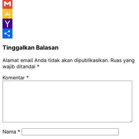
Messenger
Gmail
Google
Classroom
Yahoo
Mail
Share
Tinggalkan Balasan
Alamat email Anda tidak akan dipublikasikan.
Ruas yang
wajib ditandai
*
Komentar
*
Nama
*