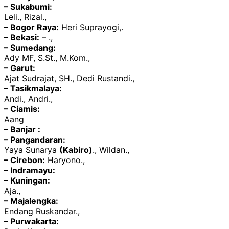
– Sukabumi:
Leli., Rizal.,
– Bogor Raya:
Heri Suprayogi,.
– Bekasi:
– .,
– Sumedang:
Ady MF, S.St., M.Kom.,
– Garut:
Ajat Sudrajat, SH., Dedi Rustandi.,
– Tasikmalaya:
Andi., Andri.,
– Ciamis:
Aang
– Banjar :
– Pangandaran:
Yaya Sunarya
(Kabiro)
., Wildan.,
– Cirebon:
Haryono.,
– Indramayu:
– Kuningan:
Aja.,
– Majalengka:
Endang Ruskandar.,
– Purwakarta: