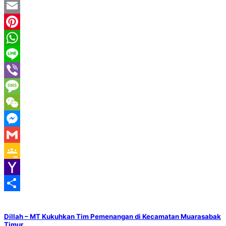
Twitter
Email
Pinterest
WhatsApp
Line
Viber
Message
WeChat
Messenger
Gmail
Google
Classroom
Yahoo
Mail
Share
Dillah – MT Kukuhkan Tim Pemenangan di Kecamatan Muarasabak
Timur