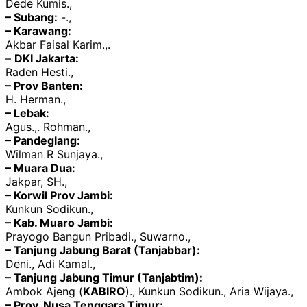
Dede Kumis.,
– Subang:
-.,
– Karawang:
Akbar Faisal Karim.,.
–
DKI Jakarta:
Raden Hesti.,
– Prov Banten:
H. Herman.,
– Lebak:
Agus.,. Rohman.,
– Pandeglang:
Wilman R Sunjaya.,
– Muara Dua:
Jakpar, SH.,
– Korwil Prov Jambi:
Kunkun Sodikun.,
– Kab. Muaro Jambi:
Prayogo Bangun Pribadi., Suwarno.,
– Tanjung Jabung Barat (Tanjabbar):
Deni., Adi Kamal.,
– Tanjung Jabung Timur (Tanjabtim):
Ambok Ajeng (
KABIRO
)., Kunkun Sodikun., Aria Wijaya.,
– Prov. Nusa Tenggara Timur: