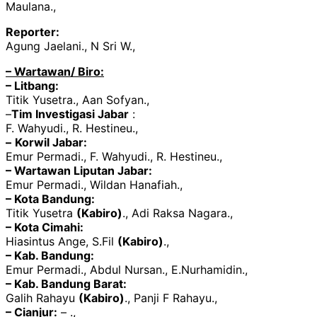
Maulana.,
Reporter:
Agung Jaelani., N Sri W.,
– Wartawan/ Biro:
– Litbang:
Titik Yusetra., Aan Sofyan.,
–
Tim Investigasi Jabar
:
F. Wahyudi., R. Hestineu.,
–
Korwil Jabar:
Emur Permadi., F. Wahyudi., R. Hestineu.,
– Wartawan Liputan Jabar:
Emur Permadi., Wildan Hanafiah.,
– Kota Bandung:
Titik Yusetra
(Kabiro)
., Adi Raksa Nagara.,
– Kota Cimahi:
Hiasintus Ange, S.Fil
(Kabiro)
.,
– Kab. Bandung:
Emur Permadi., Abdul Nursan., E.Nurhamidin.,
– Kab. Bandung Barat:
Galih Rahayu
(Kabiro)
., Panji F Rahayu.,
– Cianjur:
– .,