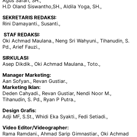
Agus Safari, SH.,
H.D Oland Siswantho,SH., Aldila Yoga, SH.,
SEKRETARIS REDAKSI:
Rini Damayanti., Susanti.,
STAF REDAKSI:
Oki Achmad Maulana., Neng Sri Wahyuni., Tihanudin, S.
Pd., Arief Fauzi.,
SIRKULASI:
Asep Dikdik., Oki Achmad Maulana., Toto.,
Manager Marketing:
Aan Sofyan., Revan Gustiar.,
Marketing Iklan:
Deden Cahyadi., Revan Gustiar, Nendi Noor M.,
Tihanudin, S. Pd., Ryan P Putra.,
Design Grafis:
Adji MF, S.St., Whidi Eka Syakti., Fedi Setiadi.,
Video Editor/Videographer:
Rama Ramdani., Ahmad Sarip Gimnastiar., Oki Achmad