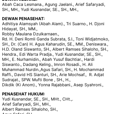
Abah Caca Lesmana., Agung Jaelani., Arief Safaryadi,
SH., MH., Yudi Kusnandar, SE., SH., MH.,
DEWAN PENASEHAT:
Adhitiya Alamsyah (Abah Alam)., Tri Suarno., H. Djoni
Hidayat, SH., MM.,
Robby Maulana Dzulkarnaen.,
Rd. H. Deni Romli Ganda Subrata, S.I., Toni Widjatmoko,
SH., Dr. (Can) H. Agus Kaharudin, SE., MM., Deniswara.,
H.D. Oland Siswanto, SH., Albert Ramses Sihaloho, SH.,
Hendra., Edi Warta Pradja., Yudi Kusnandar, SE., SH.,
MH., E. Nurhamidin., Abah Yusuf Bachtiar., Hardi
Siswanto., Dadang Keling., Imron Rosadi., H. Ali
Muhammad Nurdin.,Agus Safari, SH., H. Mochammad
Raffi., David HS Sianturi, SH., Arie Mochsaf., R. Adjat
Sudrajat., SPW. Mufti Bone , SH., H.,
Dikdik (Ki Anom)., Yonna Rajabbani., Asep Syahroni.,
PENASEHAT HUKUM:
Yudi Kusnandar, SE., SH., MHt., CHt.,.
Arief Safaryadi, SH., MH.,
Albert Ramses Sihaloho, SH.,