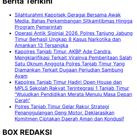
Berita Terikini
Silahturahmi Kapolsek Geragai Bersama Awak
Media, Bahas Perkembangan Sitkamtibmas Hingga
Program Pemerintah
Operasi Antik Siginjai 2026, Polres Tanjung Jabung
Timur Berhasil Ungkap 8 Kasus Narkotika dan
Amankan 13 Tersangka
Kapolres Tanjab Timur, AKBP Ade Candra,
Mengklarifikasi Terkait Viralnya Pemberitaan Salah
Satu Oknum Anggota Polres Tanjab Timur Yang
Diamankan Terkait Dugaan Perjudian Sambung
Ayam
Kapolres Tanjab Timur Hadiri Open House dan
MPLS Sekolah Rakyat Terintegrasi 1 Tanjab Timur
“Wujudkan Pendidikan Merata Menuju Masa Depan
Cerah”
Polres Tanjab Timur Gelar Rakor Strategi
Penanggulangan Geng Motor, Deklarasikan
Komitmen Ciptakan Daerah Aman dan Kondusif
BOX REDAKSI