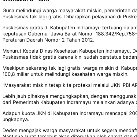
Guna melindungi warga masyarakat miskin, pemerintah dae
Puskesmas tak lagi gratis. Diharapkan pelayanan di Pusk
Puskesmas gratis di Kabupaten Indramayu tertuang dalam
keputusan Gubernur Jawa Barat Nomor 188.342/Kep.758-
Peraturan Daerah Nomor 2 Tahun 2012.
Menurut Kepala Dinas Kesehatan Kabupaten Indramayu, De
Puskesmas tidak gratis karena kini sudah berstatus bada
Meskipun sekarang tak lagi gratis, warga miskin di Kabu
100,8 miliar untuk melindungi kesehatan warga miskin.
“Masyarakat miskin tetap kita proteksi melalui JKN-PBI 
Lebih jauh pihaknya mengungkapkan, dengan menggunakan 
dari Pemerintah Kabupaten Indramayu melainkan adanya ba
Adapun kuota JKN di Kabupaten Indramayu mencapai 200 ri
ungkapnya.
Deden mengajak warga masyarakat untuk segera mendafta
Nantinya surat tersebut akan diteruskan oleh camat dan di