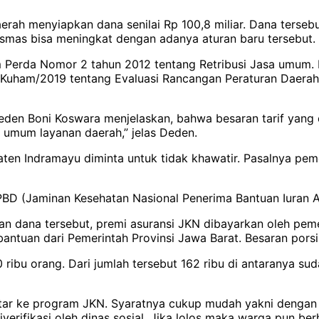
rah menyiapkan dana senilai Rp 100,8 miliar. Dana tersebu
esmas bisa meningkat dengan adanya aturan baru tersebut.
 Perda Nomor 2 tahun 2012 tentang Retribusi Jasa umum. 
Kuham/2019 tentang Evaluasi Rancangan Peraturan Daerah
den Boni Koswara menjelaskan, bahwa besaran tarif yang 
n umum layanan daerah,” jelas Deden.
paten Indramayu diminta untuk tidak khawatir. Pasalnya p
APBD (Jaminan Kesehatan Nasional Penerima Bantuan Iuran A
dana tersebut, premi asuransi JKN dibayarkan oleh pemeri
ntuan dari Pemerintah Provinsi Jawa Barat. Besaran porsi
bu orang. Dari jumlah tersebut 162 ribu di antaranya suda
r ke program JKN. Syaratnya cukup mudah yakni dengan h
verifikasi oleh dinas sosial. Jika lolos maka warga pun be