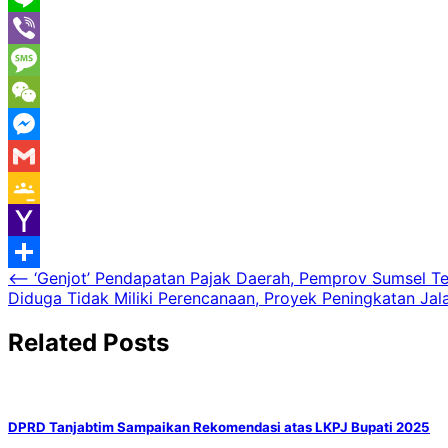
Line
Viber
Message
WeChat
Messenger
Gmail
Google
Classroom
Yahoo
Navigasi
⟵
‘Genjot’ Pendapatan Pajak Daerah, Pemprov Sumsel Te
Mail
Share
Diduga Tidak Miliki Perencanaan, Proyek Peningkatan Ja
pos
Related Posts
DPRD Tanjabtim Sampaikan Rekomendasi atas LKPJ Bupati 2025