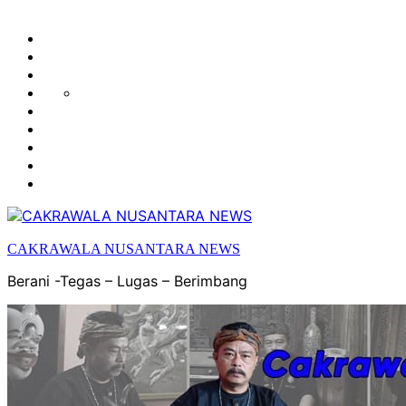
HUKUM
HIBURAN
EKONOMI
POLITIK
OLAH
PENDIDIKAN
RAGA
DAERAH
OPINI
OLAHRAGA
SENI
&
BUDAYA
CAKRAWALA NUSANTARA NEWS
Berani -Tegas – Lugas – Berimbang