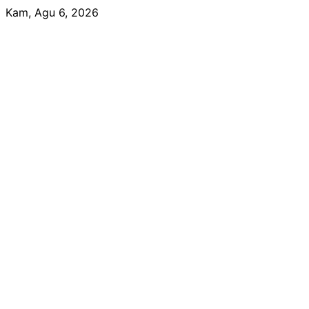
Skip
Kam, Agu 6, 2026
to
content