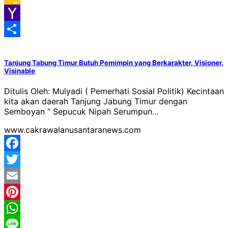
Google
Classroom
Yahoo
Mail
Share
Tanjung Tabung Timur Butuh Pemimpin yang Berkarakter, Visioner,
Visinable
Ditulis Oleh: Mulyadi ( Pemerhati Sosial Politik) Kecintaan
kita akan daerah Tanjung Jabung Timur dengan
Semboyan “ Sepucuk Nipah Serumpun…
www.cakrawalanusantaranews.com
Facebook
Twitter
Email
Pinterest
WhatsApp