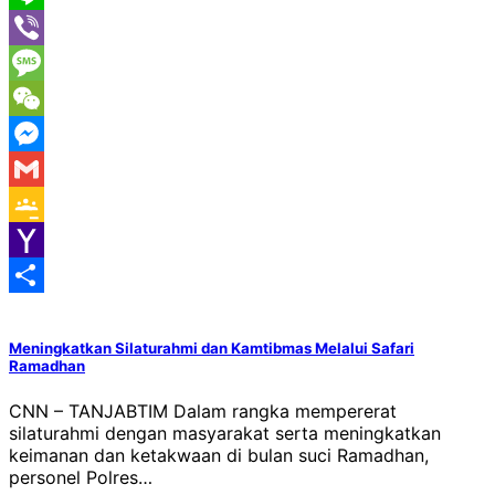
Line
Viber
Message
WeChat
Messenger
Gmail
Google
Classroom
Yahoo
Mail
Share
Meningkatkan Silaturahmi dan Kamtibmas Melalui Safari
Ramadhan
CNN – TANJABTIM Dalam rangka mempererat
silaturahmi dengan masyarakat serta meningkatkan
keimanan dan ketakwaan di bulan suci Ramadhan,
personel Polres…