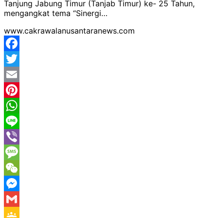
Tanjung Jabung Timur (Tanjab Timur) ke- 25 Tahun,
mengangkat tema “Sinergi…
www.cakrawalanusantaranews.com
Facebook
Twitter
Email
Pinterest
WhatsApp
Line
Viber
Message
WeChat
Messenger
Gmail