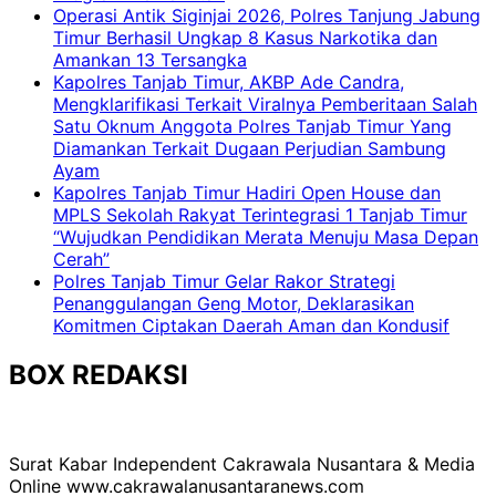
Operasi Antik Siginjai 2026, Polres Tanjung Jabung
Timur Berhasil Ungkap 8 Kasus Narkotika dan
Amankan 13 Tersangka
Kapolres Tanjab Timur, AKBP Ade Candra,
Mengklarifikasi Terkait Viralnya Pemberitaan Salah
Satu Oknum Anggota Polres Tanjab Timur Yang
Diamankan Terkait Dugaan Perjudian Sambung
Ayam
Kapolres Tanjab Timur Hadiri Open House dan
MPLS Sekolah Rakyat Terintegrasi 1 Tanjab Timur
“Wujudkan Pendidikan Merata Menuju Masa Depan
Cerah”
Polres Tanjab Timur Gelar Rakor Strategi
Penanggulangan Geng Motor, Deklarasikan
Komitmen Ciptakan Daerah Aman dan Kondusif
BOX REDAKSI
Surat Kabar Independent Cakrawala Nusantara & Media
Online www.cakrawalanusantaranews.com