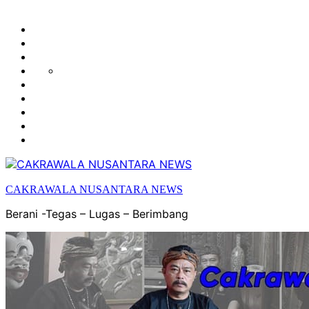
HUKUM
HIBURAN
EKONOMI
POLITIK
OLAH
PENDIDIKAN
RAGA
DAERAH
OPINI
OLAHRAGA
SENI
&
BUDAYA
CAKRAWALA NUSANTARA NEWS
Berani -Tegas – Lugas – Berimbang