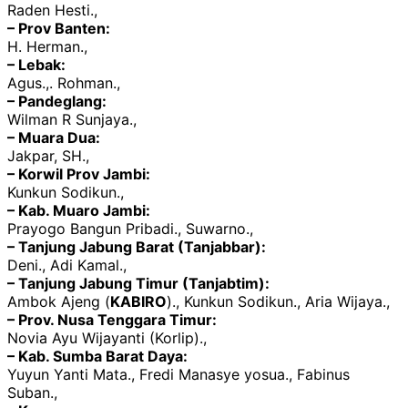
Raden Hesti.,
– Prov Banten:
H. Herman.,
– Lebak:
Agus.,. Rohman.,
– Pandeglang:
Wilman R Sunjaya.,
– Muara Dua:
Jakpar, SH.,
– Korwil Prov Jambi:
Kunkun Sodikun.,
– Kab. Muaro Jambi:
Prayogo Bangun Pribadi., Suwarno.,
– Tanjung Jabung Barat (Tanjabbar):
Deni., Adi Kamal.,
– Tanjung Jabung Timur (Tanjabtim):
Ambok Ajeng (
KABIRO
)., Kunkun Sodikun., Aria Wijaya.,
– Prov. Nusa Tenggara Timur:
Novia Ayu Wijayanti (Korlip).,
– Kab. Sumba Barat Daya:
Yuyun Yanti Mata., Fredi Manasye yosua., Fabinus
Suban.,