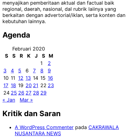
menyajikan pemberitaan aktual dan factual baik
regional, daerah, nasional, dal rubrik laiinya yang
berkaitan dengan advertorial/iklan, serta konten dan
kebutuhan lainnya.
Agenda
Februari 2020
S
S
R
K
J
S
M
1
2
3
4
5
6
7
8
9
10
11
12
13
14
15
16
17
18
19
20
21
22
23
24
25
26
27
28
29
« Jan
Mar »
Kritik dan Saran
A WordPress Commenter
pada
CAKRAWALA
NUSANTARA NEWS