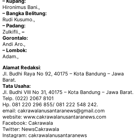
– Kupang:
Hironimus Bani.,
– Bangka Belitung:
Rudi Kusumo.,
– Padang:
Zulkifli.,
–
Gorontalo:
Andi Aro.,
– Lombok:
Adam.,
Alamat Redaksi
:
Jl. Budhi Raya No 92, 40175 – Kota Bandung – Jawa
Barat.
Tata Usaha:
Jl. Budhi VIII No 31, 40175 – Kota Bandung – Jawa Barat.
Telp. (022) 2067 8101
Hp. 081 220 296 855/ 081 222 548 242.
email: cakrawalanusantaranews@gmail.com
website: www.cakrawalanusantaranews.com
Facebook: Cakrawala
Twitter: NewsCakrawala
Instagram: cakrawalanusantaranews