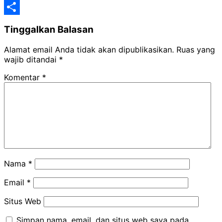
Classroom
Yahoo
Mail
Share
Tinggalkan Balasan
Alamat email Anda tidak akan dipublikasikan.
Ruas yang
wajib ditandai
*
Komentar
*
Nama
*
Email
*
Situs Web
Simpan nama, email, dan situs web saya pada