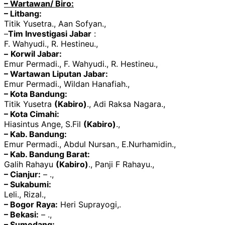
– Wartawan/ Biro:
– Litbang:
Titik Yusetra., Aan Sofyan.,
–
Tim Investigasi Jabar
:
F. Wahyudi., R. Hestineu.,
–
Korwil Jabar:
Emur Permadi., F. Wahyudi., R. Hestineu.,
– Wartawan Liputan Jabar:
Emur Permadi., Wildan Hanafiah.,
– Kota Bandung:
Titik Yusetra
(Kabiro)
., Adi Raksa Nagara.,
– Kota Cimahi:
Hiasintus Ange, S.Fil
(Kabiro)
.,
– Kab. Bandung:
Emur Permadi., Abdul Nursan., E.Nurhamidin.,
– Kab. Bandung Barat:
Galih Rahayu
(Kabiro)
., Panji F Rahayu.,
– Cianjur:
– .,
– Sukabumi:
Leli., Rizal.,
– Bogor Raya:
Heri Suprayogi,.
– Bekasi:
– .,
– Sumedang: