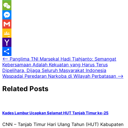
Message
WeChat
Messenger
Gmail
Google
Classroom
Yahoo
Navigasi
⟵
Panglima TNI Marsekal Hadi Tjahjanto: Semangat
Mail
Share
Kebersamaan Adalah Kekuatan yang Harus Terus
pos
Dipelihara, Dijaga Seluruh Masyarakat Indonesia
Waspadai Peredaran Narkoba di Wilayah Perbatasan
⟶
Related Posts
Kades Lambur Ucapkan Selamat HUT Tanjab Timur ke-25
CNN – Tanjab Timur Hari Ulang Tahun (HUT) Kabupaten