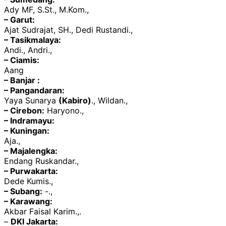
Ady MF, S.St., M.Kom.,
– Garut:
Ajat Sudrajat, SH., Dedi Rustandi.,
– Tasikmalaya:
Andi., Andri.,
– Ciamis:
Aang
– Banjar :
– Pangandaran:
Yaya Sunarya
(Kabiro)
., Wildan.,
– Cirebon:
Haryono.,
– Indramayu:
– Kuningan:
Aja.,
– Majalengka:
Endang Ruskandar.,
– Purwakarta:
Dede Kumis.,
– Subang:
-.,
– Karawang:
Akbar Faisal Karim.,.
–
DKI Jakarta: