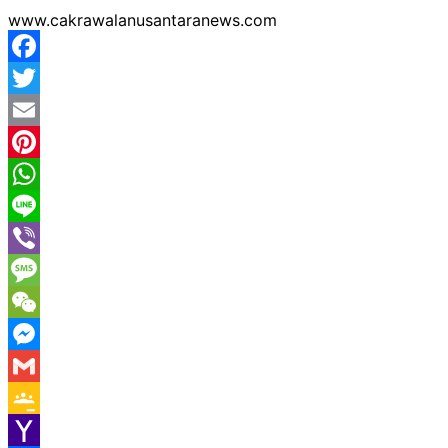
www.cakrawalanusantaranews.com
Facebook
Twitter
Email
Pinterest
WhatsApp
Line
Viber
Message
WeChat
Messenger
Gmail
Google