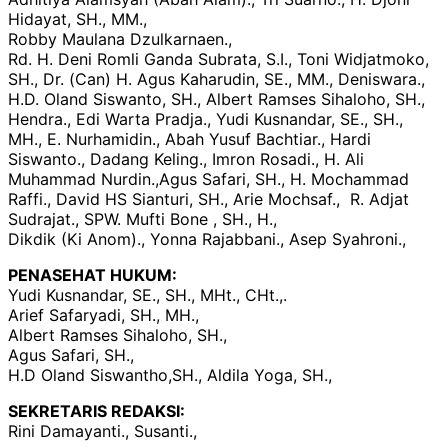
Hidayat, SH., MM.,
Robby Maulana Dzulkarnaen.,
Rd. H. Deni Romli Ganda Subrata, S.I., Toni Widjatmoko,
SH., Dr. (Can) H. Agus Kaharudin, SE., MM., Deniswara.,
H.D. Oland Siswanto, SH., Albert Ramses Sihaloho, SH.,
Hendra., Edi Warta Pradja., Yudi Kusnandar, SE., SH.,
MH., E. Nurhamidin., Abah Yusuf Bachtiar., Hardi
Siswanto., Dadang Keling., Imron Rosadi., H. Ali
Muhammad Nurdin.,Agus Safari, SH., H. Mochammad
Raffi., David HS Sianturi, SH., Arie Mochsaf., R. Adjat
Sudrajat., SPW. Mufti Bone , SH., H.,
Dikdik (Ki Anom)., Yonna Rajabbani., Asep Syahroni.,
PENASEHAT HUKUM:
Yudi Kusnandar, SE., SH., MHt., CHt.,.
Arief Safaryadi, SH., MH.,
Albert Ramses Sihaloho, SH.,
Agus Safari, SH.,
H.D Oland Siswantho,SH., Aldila Yoga, SH.,
SEKRETARIS REDAKSI:
Rini Damayanti., Susanti.,