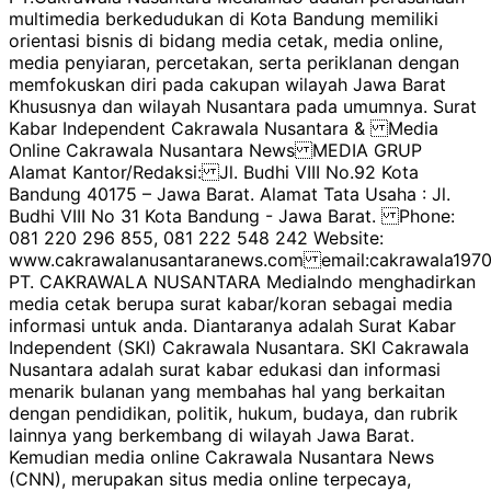
multimedia berkedudukan di Kota Bandung memiliki
orientasi bisnis di bidang media cetak, media online,
media penyiaran, percetakan, serta periklanan dengan
memfokuskan diri pada cakupan wilayah Jawa Barat
Khususnya dan wilayah Nusantara pada umumnya. Surat
Kabar Independent Cakrawala Nusantara & Media
Online Cakrawala Nusantara News MEDIA GRUP
Alamat Kantor/Redaksi: Jl. Budhi VIII No.92 Kota
Bandung 40175 – Jawa Barat. Alamat Tata Usaha : Jl.
Budhi VIII No 31 Kota Bandung - Jawa Barat. Phone:
081 220 296 855, 081 222 548 242 Website:
www.cakrawalanusantaranews.com email:cakrawala1
PT. CAKRAWALA NUSANTARA MediaIndo menghadirkan
media cetak berupa surat kabar/koran sebagai media
informasi untuk anda. Diantaranya adalah Surat Kabar
Independent (SKI) Cakrawala Nusantara. SKI Cakrawala
Nusantara adalah surat kabar edukasi dan informasi
menarik bulanan yang membahas hal yang berkaitan
dengan pendidikan, politik, hukum, budaya, dan rubrik
lainnya yang berkembang di wilayah Jawa Barat.
Kemudian media online Cakrawala Nusantara News
(CNN), merupakan situs media online terpecaya,