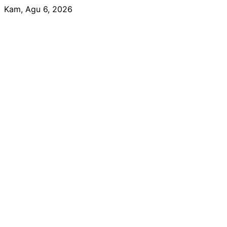
Skip
Kam, Agu 6, 2026
to
content