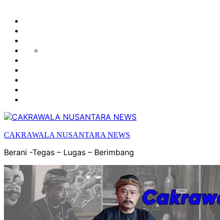
HUKUM
HIBURAN
EKONOMI
POLITIK
OLAH
PENDIDIKAN
RAGA
DAERAH
OPINI
OLAHRAGA
SENI
&
BUDAYA
CAKRAWALA NUSANTARA NEWS
Berani -Tegas – Lugas – Berimbang