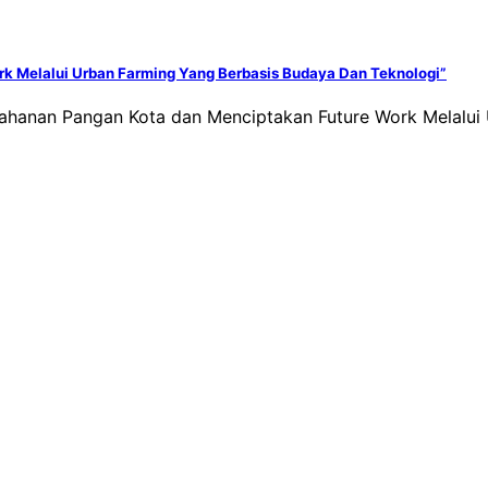
k Melalui Urban Farming Yang Berbasis Budaya Dan Teknologi”
tahanan Pangan Kota dan Menciptakan Future Work Melalui