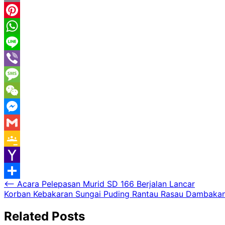
Email
Pinterest
WhatsApp
Line
Viber
Message
WeChat
Messenger
Gmail
Google
Classroom
Yahoo
Navigasi
⟵
Acara Pelepasan Murid SD 166 Berjalan Lancar
Mail
Share
Korban Kebakaran Sungai Puding Rantau Rasau Dambakan
pos
Related Posts