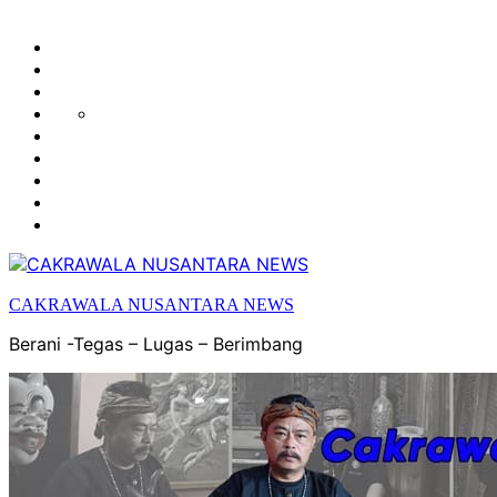
HUKUM
HIBURAN
EKONOMI
POLITIK
OLAH
PENDIDIKAN
RAGA
DAERAH
OPINI
OLAHRAGA
SENI
&
BUDAYA
CAKRAWALA NUSANTARA NEWS
Berani -Tegas – Lugas – Berimbang