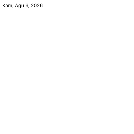
Skip
Kam, Agu 6, 2026
to
content