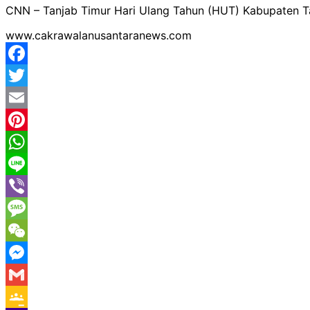
CNN – Tanjab Timur Hari Ulang Tahun (HUT) Kabupaten T
www.cakrawalanusantaranews.com
Facebook
Twitter
Email
Pinterest
WhatsApp
Line
Viber
Message
WeChat
Messenger
Gmail