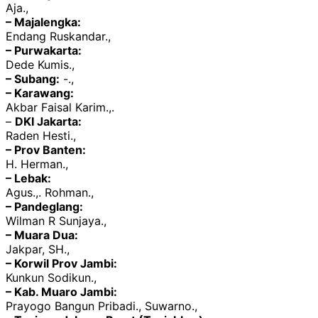
Aja.,
– Majalengka:
Endang Ruskandar.,
– Purwakarta:
Dede Kumis.,
– Subang:
-.,
– Karawang:
Akbar Faisal Karim.,.
–
DKI Jakarta:
Raden Hesti.,
– Prov Banten:
H. Herman.,
– Lebak:
Agus.,. Rohman.,
– Pandeglang:
Wilman R Sunjaya.,
– Muara Dua:
Jakpar, SH.,
– Korwil Prov Jambi:
Kunkun Sodikun.,
– Kab. Muaro Jambi:
Prayogo Bangun Pribadi., Suwarno.,