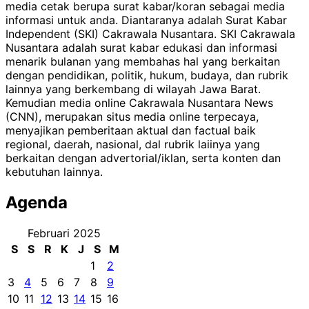
media cetak berupa surat kabar/koran sebagai media
informasi untuk anda. Diantaranya adalah Surat Kabar
Independent (SKI) Cakrawala Nusantara. SKI Cakrawala
Nusantara adalah surat kabar edukasi dan informasi
menarik bulanan yang membahas hal yang berkaitan
dengan pendidikan, politik, hukum, budaya, dan rubrik
lainnya yang berkembang di wilayah Jawa Barat.
Kemudian media online Cakrawala Nusantara News
(CNN), merupakan situs media online terpecaya,
menyajikan pemberitaan aktual dan factual baik
regional, daerah, nasional, dal rubrik laiinya yang
berkaitan dengan advertorial/iklan, serta konten dan
kebutuhan lainnya.
Agenda
Februari 2025
S
S
R
K
J
S
M
1
2
3
4
5
6
7
8
9
10
11
12
13
14
15
16