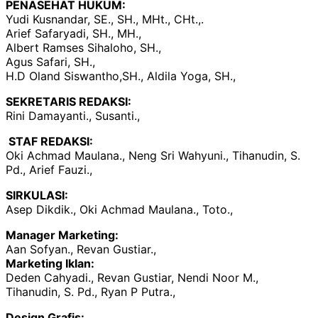
PENASEHAT HUKUM:
Yudi Kusnandar, SE., SH., MHt., CHt.,.
Arief Safaryadi, SH., MH.,
Albert Ramses Sihaloho, SH.,
Agus Safari, SH.,
H.D Oland Siswantho,SH., Aldila Yoga, SH.,
SEKRETARIS REDAKSI:
Rini Damayanti., Susanti.,
STAF REDAKSI:
Oki Achmad Maulana., Neng Sri Wahyuni., Tihanudin, S.
Pd., Arief Fauzi.,
SIRKULASI:
Asep Dikdik., Oki Achmad Maulana., Toto.,
Manager Marketing:
Aan Sofyan., Revan Gustiar.,
Marketing Iklan:
Deden Cahyadi., Revan Gustiar, Nendi Noor M.,
Tihanudin, S. Pd., Ryan P Putra.,
Design Grafis: