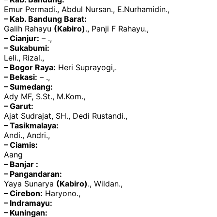
Emur Permadi., Abdul Nursan., E.Nurhamidin.,
– Kab. Bandung Barat:
Galih Rahayu
(Kabiro)
., Panji F Rahayu.,
– Cianjur:
– .,
– Sukabumi:
Leli., Rizal.,
– Bogor Raya:
Heri Suprayogi,.
– Bekasi:
– .,
– Sumedang:
Ady MF, S.St., M.Kom.,
– Garut:
Ajat Sudrajat, SH., Dedi Rustandi.,
– Tasikmalaya:
Andi., Andri.,
– Ciamis:
Aang
– Banjar :
– Pangandaran:
Yaya Sunarya
(Kabiro)
., Wildan.,
– Cirebon:
Haryono.,
– Indramayu:
– Kuningan: