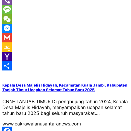
Line
Viber
Message
WeChat
Messenger
Gmail
Google
Classroom
Yahoo
Mail
Share
Kepala Desa Majelis Hidayah, Kecamatan Kuala Jambi, Kabupaten
Tanjab Timur Ucapkan Selamat Tahun Baru 2025
CNN- TANJAB TIMUR Di penghujung tahun 2024, Kepala
Desa Majelis Hidayah, menyampaikan ucapan selamat
tahun baru 2025 bagi seluruh masyarakat.…
www.cakrawalanusantaranews.com