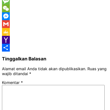
Viber
Message
WeChat
Messenger
Gmail
Google
Classroom
Yahoo
Mail
Share
Tinggalkan Balasan
Alamat email Anda tidak akan dipublikasikan.
Ruas yang
wajib ditandai
*
Komentar
*