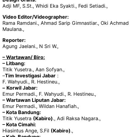
Adji MF, S.St., Whidi Eka Syakti., Fedi Setiadi.,
Video Editor/Videographer:
Rama Ramdani., Ahmad Sarip Gimnastiar., Oki Achmad
Maulana.,
Reporter:
Agung Jaelani., N Sri W.,
– Wartawan/ Biro:
– Litbang:
Titik Yusetra., Aan Sofyan.,
–
Tim Investigasi Jabar
:
F. Wahyudi., R. Hestineu.,
–
Korwil Jabar:
Emur Permadi., F. Wahyudi., R. Hestineu.,
– Wartawan Liputan Jabar:
Emur Permadi., Wildan Hanafiah.,
– Kota Bandung:
Titik Yusetra
(Kabiro)
., Adi Raksa Nagara.,
– Kota Cimahi:
Hiasintus Ange, S.Fil
(Kabiro)
.,
– Kab. Bandung: