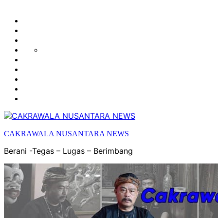
HUKUM
HIBURAN
EKONOMI
POLITIK
OLAH
PENDIDIKAN
RAGA
DAERAH
OPINI
OLAHRAGA
SENI
&
BUDAYA
CAKRAWALA NUSANTARA NEWS
Berani -Tegas – Lugas – Berimbang