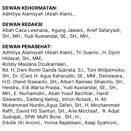
DEWAN KEHORMATAN:
Adhitiya Alamsyah (Abah Alam).,
DEWAN REDAKSI:
Abah Caca Lesmana., Agung Jaelani., Arief Safaryadi,
SH., MH., Yudi Kusnandar, SE., SH., MH.,
DEWAN PENASEHAT:
Adhitiya Alamsyah (Abah Alam)., Tri Suarno., H. Djoni
Hidayat, SH., MM.,
Robby Maulana Dzulkarnaen.,
Rd. H. Deni Romli Ganda Subrata, S.I., Toni Widjatmoko,
SH., Dr. (Can) H. Agus Kaharudin, SE., MM., Deniswara.,
H.D. Oland Siswanto, SH., Albert Ramses Sihaloho, SH.,
Hendra., Edi Warta Pradja., Yudi Kusnandar, SE., SH.,
MH., E. Nurhamidin., Abah Yusuf Bachtiar., Hardi
Siswanto., Dadang Keling., Imron Rosadi., H. Ali
Muhammad Nurdin.,Agus Safari, SH., H. Mochammad
Raffi., David HS Sianturi, SH., Arie Mochsaf., R. Adjat
Sudrajat., SPW. Mufti Bone , SH., H.,
Dikdik (Ki Anom)., Yonna Rajabbani., Asep Syahroni.,