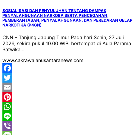
Mail
Share
SOSIALISASI DAN PENYULUHAN TENTANG DAMPAK
PENYALAHGUNAAN NARKOBA SERTA PENCEGAHAN,
PEMBERANTASAN, PENYALAHGUNAAN, DAN PEREDARAN GELAP
NARKOTIKA (P4GN)
CNN – Tanjung Jabung Timur Pada hari Senin, 27 Juli
2026, sekira pukul 10.00 WIB, bertempat di Aula Parama
Satwika…
www.cakrawalanusantaranews.com
Facebook
Twitter
Email
Pinterest
WhatsApp
Line