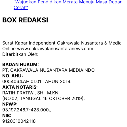
“Wujudkan Pendidikan Merata Menuju Masa Depan
Cerah”
BOX REDAKSI
Surat Kabar Independent Cakrawala Nusantara & Media
Online www.cakrawalanusantaranews.com
Diterbitkan Oleh:
BADAN HUKUM:
PT. CAKRAWALA NUSANTARA MEDIAINDO.
NO. AHU:
0054064.AH.01.01 TAHUN 2019.
AKTA NOTARIS:
RATIH PRATIWI, SH., M.KN.
(NO.02, TANGGAL 16 OKTOBER 2019).
NPWP:
93.197.246.7-428.000
.,
NIB:
9120310042118