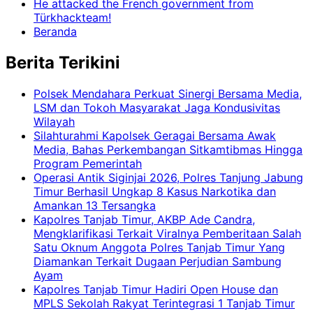
He attacked the French government from
Türkhackteam!
Beranda
Berita Terikini
Polsek Mendahara Perkuat Sinergi Bersama Media,
LSM dan Tokoh Masyarakat Jaga Kondusivitas
Wilayah
Silahturahmi Kapolsek Geragai Bersama Awak
Media, Bahas Perkembangan Sitkamtibmas Hingga
Program Pemerintah
Operasi Antik Siginjai 2026, Polres Tanjung Jabung
Timur Berhasil Ungkap 8 Kasus Narkotika dan
Amankan 13 Tersangka
Kapolres Tanjab Timur, AKBP Ade Candra,
Mengklarifikasi Terkait Viralnya Pemberitaan Salah
Satu Oknum Anggota Polres Tanjab Timur Yang
Diamankan Terkait Dugaan Perjudian Sambung
Ayam
Kapolres Tanjab Timur Hadiri Open House dan
MPLS Sekolah Rakyat Terintegrasi 1 Tanjab Timur