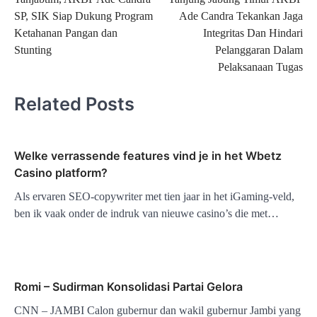
SP, SIK Siap Dukung Program
Ade Candra Tekankan Jaga
Ketahanan Pangan dan
Integritas Dan Hindari
Stunting
Pelanggaran Dalam
Pelaksanaan Tugas
Related Posts
Welke verrassende features vind je in het Wbetz
Casino platform?
Als ervaren SEO-copywriter met tien jaar in het iGaming-veld,
ben ik vaak onder de indruk van nieuwe casino’s die met…
Romi – Sudirman Konsolidasi Partai Gelora
CNN – JAMBI Calon gubernur dan wakil gubernur Jambi yang