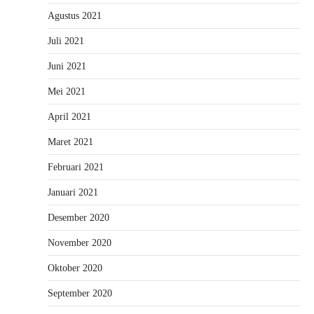
Agustus 2021
Juli 2021
Juni 2021
Mei 2021
April 2021
Maret 2021
Februari 2021
Januari 2021
Desember 2020
November 2020
Oktober 2020
September 2020