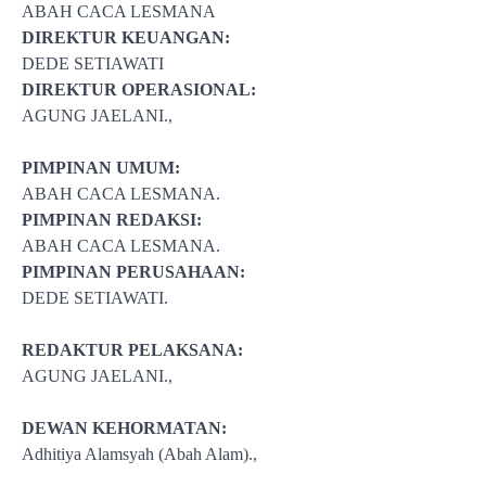
ABAH CACA LESMANA
DIREKTUR KEUANGAN:
DEDE SETIAWATI
DIREKTUR OPERASIONAL:
AGUNG JAELANI.,
PIMPINAN UMUM:
ABAH CACA LESMANA.
PIMPINAN REDAKSI:
ABAH CACA LESMANA.
PIMPINAN PERUSAHAAN:
DEDE SETIAWATI.
REDAKTUR PELAKSANA:
AGUNG JAELANI.,
DEWAN KEHORMATAN:
Adhitiya Alamsyah (Abah Alam).,