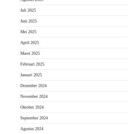
Juli 2025
Juni 2025
Mei 2025
April 2025
Maret 2025
Februari 2025
Januari 2025
Desember 2024
November 2024
Oktober 2024
September 2024
Agustus 2024