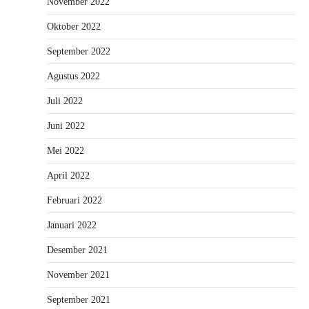
November 2022
Oktober 2022
September 2022
Agustus 2022
Juli 2022
Juni 2022
Mei 2022
April 2022
Februari 2022
Januari 2022
Desember 2021
November 2021
September 2021