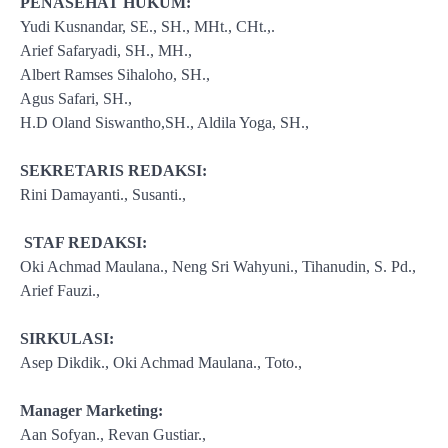
PENASEHAT HUKUM:
Yudi Kusnandar, SE., SH., MHt., CHt.,.
Arief Safaryadi, SH., MH.,
Albert Ramses Sihaloho, SH.,
Agus Safari, SH.,
H.D Oland Siswantho,SH., Aldila Yoga, SH.,
SEKRETARIS REDAKSI:
Rini Damayanti., Susanti.,
STAF REDAKSI:
Oki Achmad Maulana., Neng Sri Wahyuni., Tihanudin, S. Pd.,
Arief Fauzi.,
SIRKULASI:
Asep Dikdik., Oki Achmad Maulana., Toto.,
Manager Marketing:
Aan Sofyan., Revan Gustiar.,