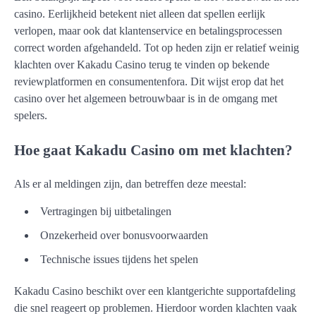
casino. Eerlijkheid betekent niet alleen dat spellen eerlijk
verlopen, maar ook dat klantenservice en betalingsprocessen
correct worden afgehandeld. Tot op heden zijn er relatief weinig
klachten over Kakadu Casino terug te vinden op bekende
reviewplatformen en consumentenfora. Dit wijst erop dat het
casino over het algemeen betrouwbaar is in de omgang met
spelers.
Hoe gaat Kakadu Casino om met klachten?
Als er al meldingen zijn, dan betreffen deze meestal:
Vertragingen bij uitbetalingen
Onzekerheid over bonusvoorwaarden
Technische issues tijdens het spelen
Kakadu Casino beschikt over een klantgerichte supportafdeling
die snel reageert op problemen. Hierdoor worden klachten vaak