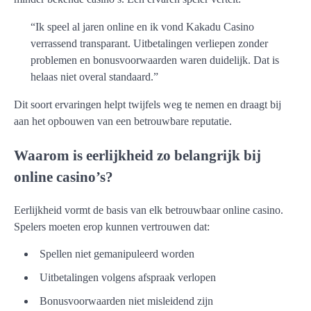
“Ik speel al jaren online en ik vond Kakadu Casino
verrassend transparant. Uitbetalingen verliepen zonder
problemen en bonusvoorwaarden waren duidelijk. Dat is
helaas niet overal standaard.”
Dit soort ervaringen helpt twijfels weg te nemen en draagt bij
aan het opbouwen van een betrouwbare reputatie.
Waarom is eerlijkheid zo belangrijk bij
online casino’s?
Eerlijkheid vormt de basis van elk betrouwbaar online casino.
Spelers moeten erop kunnen vertrouwen dat:
Spellen niet gemanipuleerd worden
Uitbetalingen volgens afspraak verlopen
Bonusvoorwaarden niet misleidend zijn