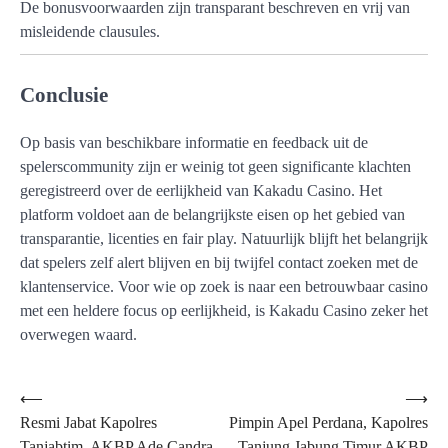
De bonusvoorwaarden zijn transparant beschreven en vrij van
misleidende clausules.
Conclusie
Op basis van beschikbare informatie en feedback uit de
spelerscommunity zijn er weinig tot geen significante klachten
geregistreerd over de eerlijkheid van Kakadu Casino. Het
platform voldoet aan de belangrijkste eisen op het gebied van
transparantie, licenties en fair play. Natuurlijk blijft het belangrijk
dat spelers zelf alert blijven en bij twijfel contact zoeken met de
klantenservice. Voor wie op zoek is naar een betrouwbaar casino
met een heldere focus op eerlijkheid, is Kakadu Casino zeker het
overwegen waard.
Navigasi
⟵
⟶
Resmi Jabat Kapolres
Pimpin Apel Perdana, Kapolres
pos
Tanjabtim, AKBP Ade Candra
Tanjung Jabung Timur AKBP