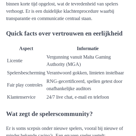
binnen korte tijd opgelost, wat de tevredenheid van spelers
verhoogt. Er is een duidelijke klachtenprocedure waarbij
transparantie en communicatie centraal staan.
Quick facts over vertrouwen en eerlijkheid
Aspect
Informatie
Vergunning vanuit Malta Gaming
Licentie
Authority (MGA)
Spelersbescherming
Verantwoord gokken, limieten instelbaar
RNG-gecertificeerd, spellen getest door
Fair play controles
onafhankelijke auditors
Klantenservice
24/7 live chat, e-mail en telefoon
Wat zegt de spelerscommunity?
Er is soms scepsis onder nieuwe spelers, vooral bij nieuwe of
minder bekende casino’s. Een ervaren speler vertelt: