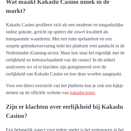
Wat maakt Kakadu Casino uniek in de
markt?
Kakadu Casino profileert zich als een moderne en toegankelijke
online goksite, gericht op spelers die zowel kwaliteit als
transparantie waarderen. Met een ruim spelaanbod en een
soepele gebruikerservaring trekt het platform veel aandacht in de
Nederlandse iGaming-sector. Maar hoe staat het eigenlijk met de
eerlijkheid en betrouwbaarheid van dit casino? In dit artikel
analyseren we of er klachten zijn geregistreerd over de
eerlijkheid van Kakadu Casino en hoe deze worden aangepakt.
Voor een direct overzicht van het platform kun je ook een kijkje
nemen op de officiële website van
kakaducasino
.
Zijn er klachten over eerlijkheid bij Kakadu
Casino?
Een belangrijk aspect voor iedere speler is het vertrouwen in het