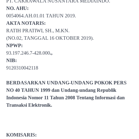
PT. CAKRAWALA NUSANTARA MEDIAINDO.
NO. AHU:
0054064.AH.01.01 TAHUN 2019.
AKTA NOTARIS:
RATIH PRATIWI, SH., M.KN.
(NO.02, TANGGAL 16 OKTOBER 2019).
NPWP:
93.197.246.7-428.000
.,
NIB:
9120310042118
BERDASARKAN UNDANG-UNDANG POKOK PERS
NO 40 TAHUN 1999 dan Undang-undang Republik
Indonesia Nomor 11 Tahun 2008 Tentang Informasi dan
Transaksi Elektronik.
KOMISARIS: