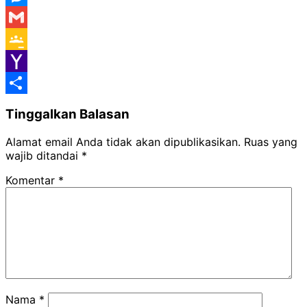
Messenger
Gmail
Google
Classroom
Yahoo
Mail
Share
Tinggalkan Balasan
Alamat email Anda tidak akan dipublikasikan.
Ruas yang
wajib ditandai
*
Komentar
*
Nama
*