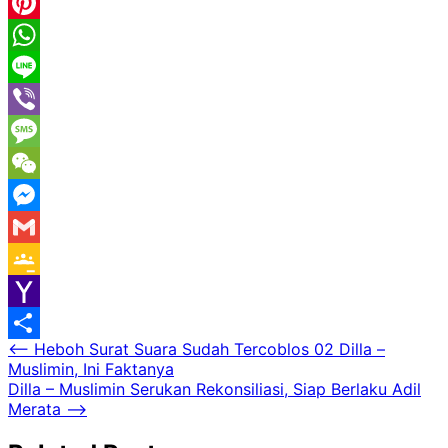
Email
Pinterest
WhatsApp
Line
Viber
Message
WeChat
Messenger
Gmail
Google
Classroom
Yahoo
Navigasi
⟵
Heboh Surat Suara Sudah Tercoblos 02 Dilla –
Mail
Share
Muslimin, Ini Faktanya
pos
Dilla – Muslimin Serukan Rekonsiliasi, Siap Berlaku Adil
Merata
⟶