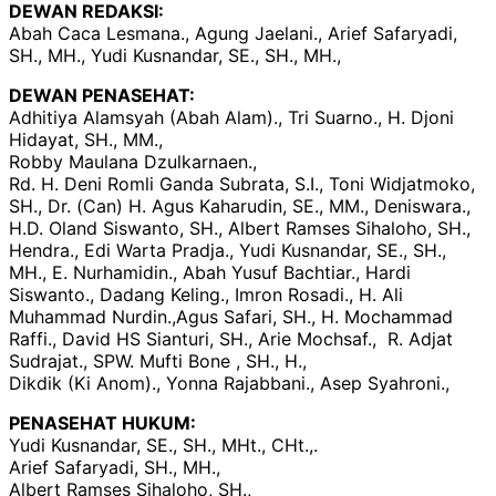
DEWAN REDAKSI:
Abah Caca Lesmana., Agung Jaelani., Arief Safaryadi,
SH., MH., Yudi Kusnandar, SE., SH., MH.,
DEWAN PENASEHAT:
Adhitiya Alamsyah (Abah Alam)., Tri Suarno., H. Djoni
Hidayat, SH., MM.,
Robby Maulana Dzulkarnaen.,
Rd. H. Deni Romli Ganda Subrata, S.I., Toni Widjatmoko,
SH., Dr. (Can) H. Agus Kaharudin, SE., MM., Deniswara.,
H.D. Oland Siswanto, SH., Albert Ramses Sihaloho, SH.,
Hendra., Edi Warta Pradja., Yudi Kusnandar, SE., SH.,
MH., E. Nurhamidin., Abah Yusuf Bachtiar., Hardi
Siswanto., Dadang Keling., Imron Rosadi., H. Ali
Muhammad Nurdin.,Agus Safari, SH., H. Mochammad
Raffi., David HS Sianturi, SH., Arie Mochsaf., R. Adjat
Sudrajat., SPW. Mufti Bone , SH., H.,
Dikdik (Ki Anom)., Yonna Rajabbani., Asep Syahroni.,
PENASEHAT HUKUM:
Yudi Kusnandar, SE., SH., MHt., CHt.,.
Arief Safaryadi, SH., MH.,
Albert Ramses Sihaloho, SH.,