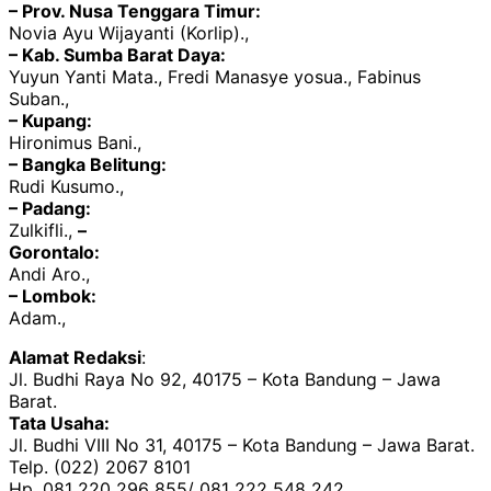
– Prov. Nusa Tenggara Timur:
Novia Ayu Wijayanti (Korlip).,
– Kab. Sumba Barat Daya:
Yuyun Yanti Mata., Fredi Manasye yosua., Fabinus
Suban.,
– Kupang:
Hironimus Bani.,
– Bangka Belitung:
Rudi Kusumo.,
– Padang:
Zulkifli.,
–
Gorontalo:
Andi Aro.,
– Lombok:
Adam.,
Alamat Redaksi
:
Jl. Budhi Raya No 92, 40175 – Kota Bandung – Jawa
Barat.
Tata Usaha:
Jl. Budhi VIII No 31, 40175 – Kota Bandung – Jawa Barat.
Telp. (022) 2067 8101
Hp. 081 220 296 855/ 081 222 548 242.