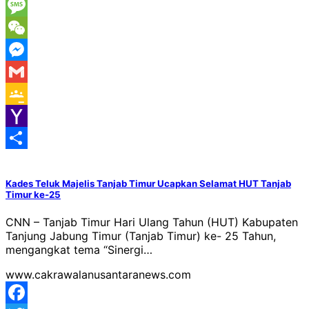
Viber
Message
WeChat
Messenger
Gmail
Google
Classroom
Yahoo
Mail
Share
Kades Teluk Majelis Tanjab Timur Ucapkan Selamat HUT Tanjab
Timur ke-25
CNN – Tanjab Timur Hari Ulang Tahun (HUT) Kabupaten
Tanjung Jabung Timur (Tanjab Timur) ke- 25 Tahun,
mengangkat tema “Sinergi…
www.cakrawalanusantaranews.com