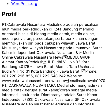
WordPress.org
Profil
PT.Cakrawala Nusantara MediaIndo adalah perusahaan
multimedia berkedudukan di Kota Bandung memiliki
orientasi bisnis di bidang media cetak, media online,
media penyiaran, percetakan, serta periklanan dengan
memfokuskan diri pada cakupan wilayah Jawa Barat
Khususnya dan wilayah Nusantara pada umumnya. Surat
Kabar Independent Cakrawala Nusantara & Media
Online Cakrawala Nusantara News MEDIA GRUP
Alamat Kantor/Redaksi: Jl. Budhi VIII No.92 Kota
Bandung 40175 – Jawa Barat. Alamat Tata Usaha : Jl.
Budhi VIII No 31 Kota Bandung - Jawa Barat. Phone:
081 220 296 855, 081 222 548 242 Website:
www.cakrawalanusantaranews.com email:cakrawala1
PT. CAKRAWALA NUSANTARA MediaIndo menghadirkan
media cetak berupa surat kabar/koran sebagai media
informasi untuk anda. Diantaranya adalah Surat Kabar
Independent (SKI) Cakrawala Nusantara. SKI Cakrawala
Nusantara adalah surat kabar edukasi dan informasi