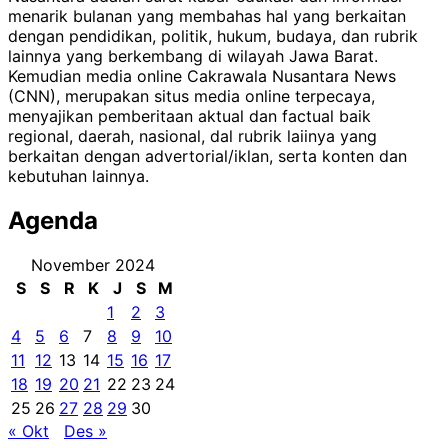
menarik bulanan yang membahas hal yang berkaitan
dengan pendidikan, politik, hukum, budaya, dan rubrik
lainnya yang berkembang di wilayah Jawa Barat.
Kemudian media online Cakrawala Nusantara News
(CNN), merupakan situs media online terpecaya,
menyajikan pemberitaan aktual dan factual baik
regional, daerah, nasional, dal rubrik laiinya yang
berkaitan dengan advertorial/iklan, serta konten dan
kebutuhan lainnya.
Agenda
November 2024
S
S
R
K
J
S
M
1
2
3
4
5
6
7
8
9
10
11
12
13
14
15
16
17
18
19
20
21
22
23
24
25
26
27
28
29
30
« Okt
Des »