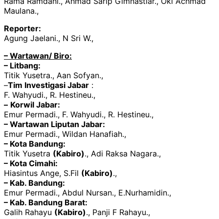
Rama Ramdani., Ahmad Sarip Gimnastiar., Oki Achmad
Maulana.,
Reporter:
Agung Jaelani., N Sri W.,
– Wartawan/ Biro:
– Litbang:
Titik Yusetra., Aan Sofyan.,
–
Tim Investigasi Jabar
:
F. Wahyudi., R. Hestineu.,
–
Korwil Jabar:
Emur Permadi., F. Wahyudi., R. Hestineu.,
– Wartawan Liputan Jabar:
Emur Permadi., Wildan Hanafiah.,
– Kota Bandung:
Titik Yusetra
(Kabiro)
., Adi Raksa Nagara.,
– Kota Cimahi:
Hiasintus Ange, S.Fil
(Kabiro)
.,
– Kab. Bandung:
Emur Permadi., Abdul Nursan., E.Nurhamidin.,
– Kab. Bandung Barat:
Galih Rahayu
(Kabiro)
., Panji F Rahayu.,