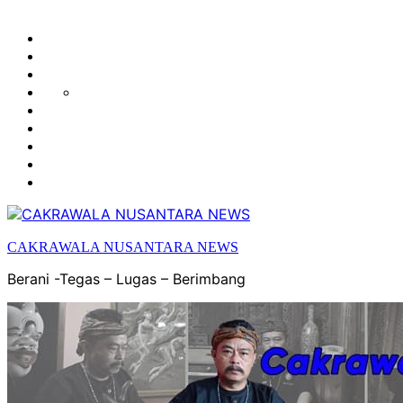
HUKUM
HIBURAN
EKONOMI
POLITIK
OLAH
PENDIDIKAN
RAGA
DAERAH
OPINI
OLAHRAGA
SENI
&
BUDAYA
CAKRAWALA NUSANTARA NEWS
Berani -Tegas – Lugas – Berimbang