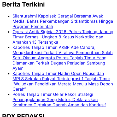
Berita Terikini
Silahturahmi Kapolsek Geragai Bersama Awak
Media, Bahas Perkembangan Sitkamtibmas Hingga
Program Pemerintah
Operasi Antik Siginjai 2026, Polres Tanjung Jabung
Timur Berhasil Ungkap 8 Kasus Narkotika dan
Amankan 13 Tersangka
Kapolres Tanjab Timur, AKBP Ade Candra,
Mengklarifikasi Terkait Viralnya Pemberitaan Salah
Satu Oknum Anggota Polres Tanjab Timur Yang
Diamankan Terkait Dugaan Perjudian Sambung
Ayam
Kapolres Tanjab Timur Hadiri Open House dan
MPLS Sekolah Rakyat Terintegrasi 1 Tanjab Timur
“Wujudkan Pendidikan Merata Menuju Masa Depan
Cerah”
Polres Tanjab Timur Gelar Rakor Strategi
Penanggulangan Geng Motor, Deklarasikan
Komitmen Ciptakan Daerah Aman dan Kondusif
BOX REDAKSI