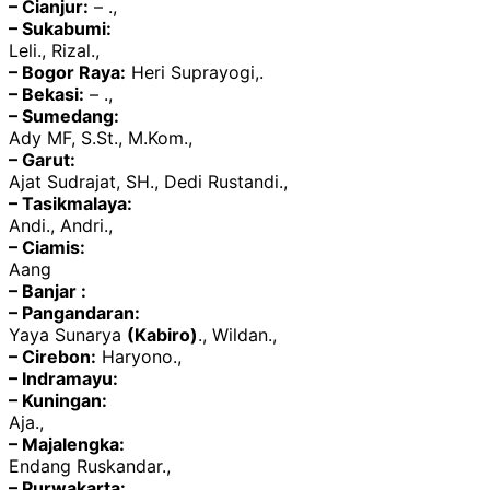
– Cianjur:
– .,
– Sukabumi:
Leli., Rizal.,
– Bogor Raya:
Heri Suprayogi,.
– Bekasi:
– .,
– Sumedang:
Ady MF, S.St., M.Kom.,
– Garut:
Ajat Sudrajat, SH., Dedi Rustandi.,
– Tasikmalaya:
Andi., Andri.,
– Ciamis:
Aang
– Banjar :
– Pangandaran:
Yaya Sunarya
(Kabiro)
., Wildan.,
– Cirebon:
Haryono.,
– Indramayu:
– Kuningan:
Aja.,
– Majalengka:
Endang Ruskandar.,
– Purwakarta: